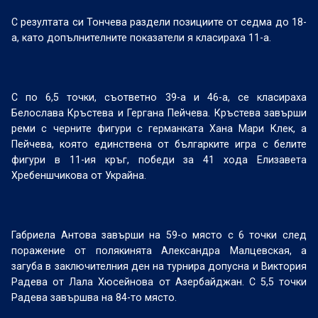
С резултата си Тончева раздели позициите от седма до 18-
а, като допълнителните показатели я класираха 11-а.
С по 6,5 точки, съответно 39-а и 46-а, се класираха
Белослава Кръстева и Гергана Пейчева. Кръстева завърши
реми с черните фигури с германката Хана Мари Клек, а
Пейчева, която единствена от българките игра с белите
фигури в 11-ия кръг, победи за 41 хода Елизавета
Хребеншчикова от Украйна.
Габриела Антова завърши на 59-о място с 6 точки след
поражение от полякинята Александра Малцевская, а
загуба в заключителния ден на турнира допусна и Виктория
Радева от Лала Хюсейнова от Азербайджан. С 5,5 точки
Радева завършва на 84-то място.