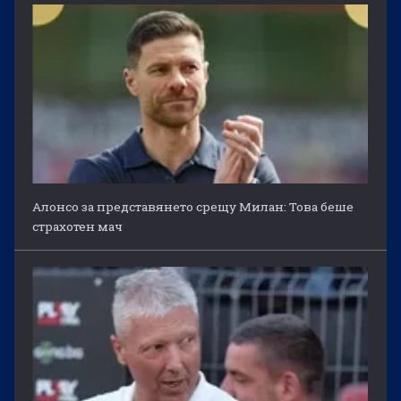
Алонсо за представянето срещу Милан: Това беше
страхотен мач