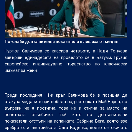
По-слаби допълнителни показатели я лишиха от медал
Нургюл Салимова се класира четвърта, а Надя Тончева
завърши единадесета на провелото се в Батуми, Грузия
европейско индивидуално първенство по класически
шахмат за жени.
Преди последния 11-и кръг Салимова бе в позиция да
атакува медалите при победа над естонката Май Нарва, но
въпреки че я постигна, това не и стигна за място на
почетната стълбичка, тъй като по допълнителни
показатели отстъпи на испанката Сабрина Вега, която взе
среброто, и австрийката Олга Баделка, която се окичи с