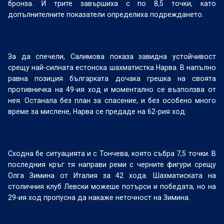
бронза. И трите завършиха с по 8,5 точки, като
допълнителните показатели определиха подреждането.
За да спечели, Салимова показа завидна устойчивост
срещу най-силната естонска шахматистка Нарва. В напълно
равна позиция българката дочака грешка на своята
противничка на 49-ия ход и моментално се възползва от
нея. Останала без план за спасение, и без особено много
време за мислене, Нарва се предаде на 62-рия ход.
Сходна бе ситуацията и с Тончева, която събра 7,5 точки. В
последния кръг тя направи реми с черните фигури срещу
Олга Зимина от Италия за 42 хода. Шахматиската на
столичния клуб Левски можеше потърси и победата, но на
29-ия ход пропусна да накаже неточност на Зимина.