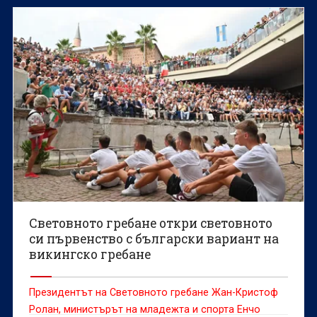
доброволец е попречил на белгийската
състезателка Сонита Мулух да атакува световен
рекорд.
Световното гребане откри световното
си първенство с български вариант на
викингско гребане
Президентът на Световното гребане Жан-Кристоф
Ролан, министърът на младежта и спорта Енчо