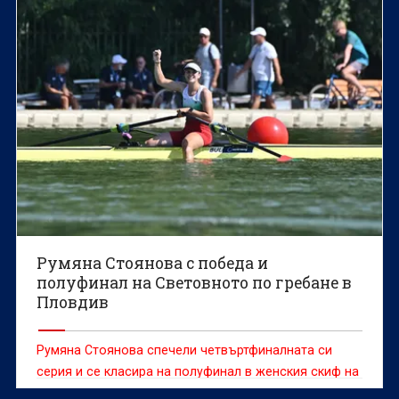
Румяна Стоянова с победа и
полуфинал на Световното по гребане в
Пловдив
Румяна Стоянова спечели четвъртфиналната си
серия и се класира на полуфинал в женския скиф на
Световното първенство по гребане до 19 г. в