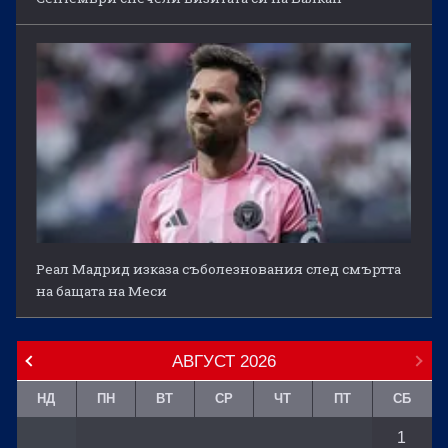
Реал Мадрид изказа съболезнования след смъртта
на бащата на Меси
АВГУСТ
2026
НД
ПН
ВТ
СР
ЧТ
ПТ
СБ
1