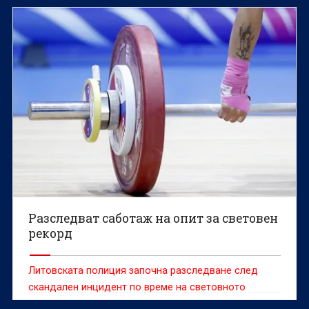
провежда в Пловдив.
Разследват саботаж на опит за световен
рекорд
Литовската полиция започна разследване след
скандален инцидент по време на световното
първенство по класически силов трибой, при който