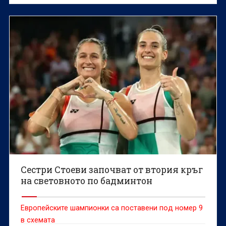
Керязов и председателят на Българския
олимпийски комитет Весела Лечева дадоха старт на
Световното първенство по гребане до 19 г., което
ще се проведе в Пловдив от 6 до 9 август.
Сестри Стоеви започват от втория кръг
на световното по бадминтон
Европейските шампионки са поставени под номер 9
в схемата