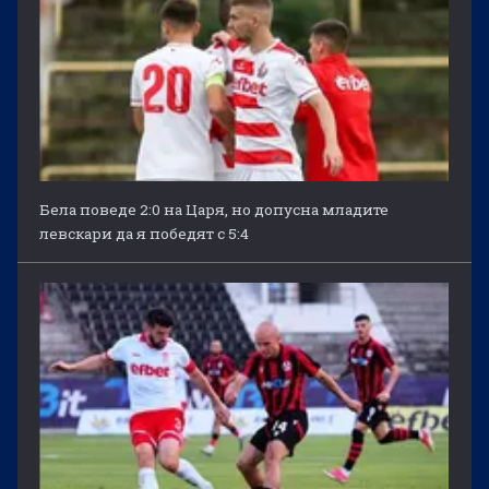
Бела поведе 2:0 на Царя, но допусна младите
левскари да я победят с 5:4