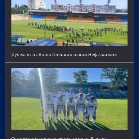
Дубълът на Ботев Пловдив надви Нефтохимик
Септември спечели визитата си на Балкан