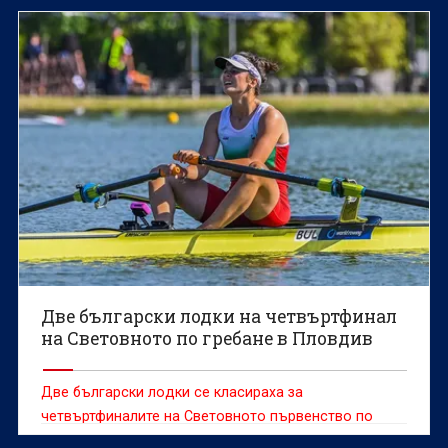
Пловдив.
Две български лодки на четвъртфинал
на Световното по гребане в Пловдив
Две български лодки се класираха за
четвъртфиналите на Световното първенство по
гребане за мъже и жени до 19 години, което се