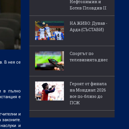
Нефтохимик и
Ботев Пловдив II
НА ЖИВО: Дунав -
Арда (СЪСТАВИ)
Спортът по
телевизията днес
. В нея се
Героят от финала
на Мондиал 2026
и в пълно
все по-близо до
нстанция е
ПСЖ
гчителни и
 законите.
наслуки и