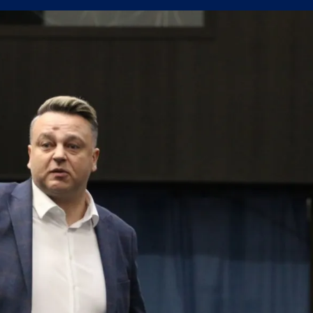
 от Трета лига между Нефтохимик и Ботев Пловдив II
СЪСТАВИ)