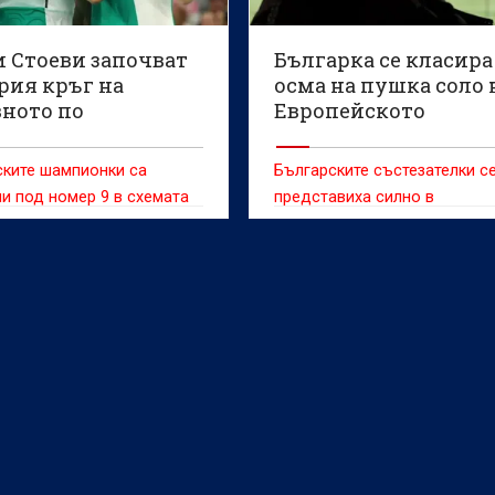
и Стоеви започват
Българка се класира
рия кръг на
осма на пушка соло 
вното по
Европейското
нтон
първенство по спор
стрелба
ските шампионки са
Българските състезателки с
и под номер 9 в схемата
представиха силно в
дисциплината 10 метра пушк
соло за жени на Европейско
първенство до 23 години по
спортна стрелба във Вроцла
Полша.