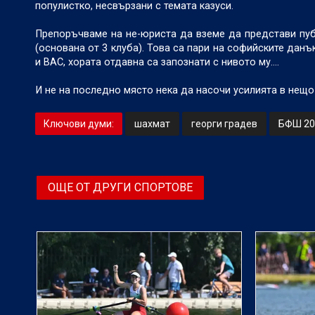
популистко, несвързани с темата казуси.
Препоръчваме на не-юриста да вземе да представи пуб
(основана от 3 клуба). Това са пари на софийските дан
и ВАС, хората отдавна са запознати с нивото му….
И не на последно място нека да насочи усилията в нещо 
Ключови думи:
шахмат
георги градев
БФШ 20
ОЩЕ ОТ ДРУГИ СПОРТОВЕ