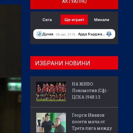
АКТУАЛНО
Сега
Ще играят
Минали
Дунав
Арда Кърджали
08 авг, 21:15
ИЗБРАНИ НОВИНИ
НА ЖИВО:
Локомотив (Сф) -
ЦСКА 1948 1:3
Георги Иванов
посети мача от
Трета лига между