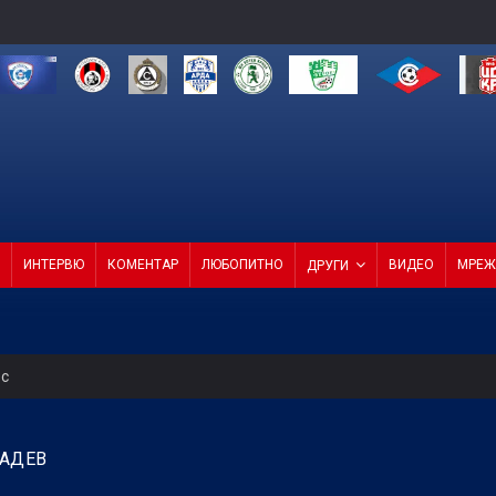
ИНТЕРВЮ
КОМЕНТАР
ЛЮБОПИТНО
ВИДЕО
МРЕЖ
ДРУГИ
ес
 на Мондиал 2026 все по-близо до ПСЖ
РАДЕВ
 ЦСКА 1948 1:3