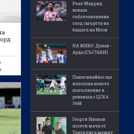
Реал Мадрид
изказа
съболезнования
след смъртта на
бащата на Меси
на
корд
НА ЖИВО: Дунав -
Арда (СЪСТАВИ)
а
н
овното
Панатинайкос ще
използва новото
илов
попълнение в
ец е
реванша с ЦСКА
1948
да
Георги Иванов
посети мача от
Трета лига между