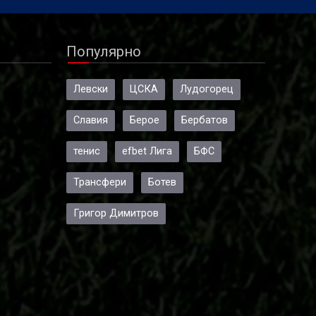
Популярно
Левски
ЦСКА
Лудогорец
Славия
Берое
Бербатов
тенис
efbet Лига
БФС
Трансфери
Ботев
Григор Димитров