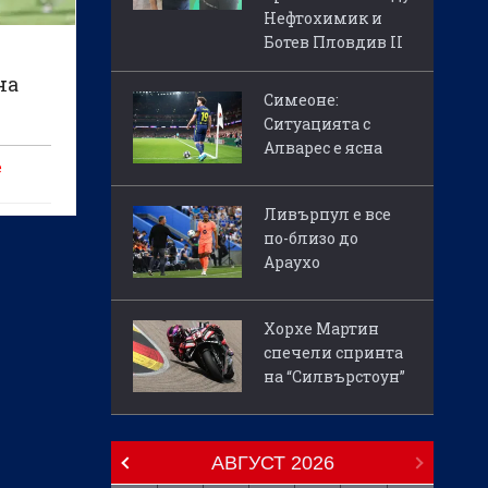
Нефтохимик и
Ботев Пловдив II
на
Симеоне:
Ситуацията с
тна
Алварес е ясна
е
Ливърпул е все
а,
по-близо до
то
Араухо
в,
Хорхе Мартин
спечели спринта
на “Силвърстоун”
АВГУСТ
2026