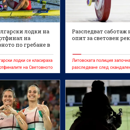
ългарски лодки на
Разследват саботаж 
ртфинал на
опит за световен ре
ното по гребане в
ив
арски лодки се класираха
Литовската полиция започн
ртфиналите на Световното
разследване след скандале
во по гребане за мъже и
инцидент по време на свет
19 години, което се
първенство по класически с
а в Пловдив.
трибой, при който добровол
попречил на белгийската
състезателка Сонита Мулух 
атакува световен рекорд.