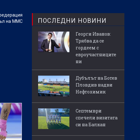
 федерация
ПОСЛЕДНИ НОВИНИ
къл на ММС
Георги Иванов:
Трябва да се
гордеем с
евроучастниците
ни
Дубълът на Ботев
Пловдив надви
Нефтохимик
Септември
спечели визитата
си на Балкан