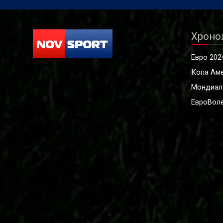
Хроно
Евро 202
Копа Ам
Мондиал
ЕвроВоле