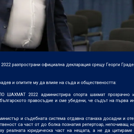
2022 разпространи официална декларация срещу Георги Градев
радев и опитите му да влияе на съда и обществеността:
ПО ШАХМАТ 2022 администрира спорта шахмат прозрачно 
 българското правосъдие и сме убедени, че съдът на първа и
министър и съдебната система отдавна станаха досадни и оте
веност са част от до болка познатия репертоар, непочиващ на
ху реалната юридическа част на нещата, а не да цитираме 