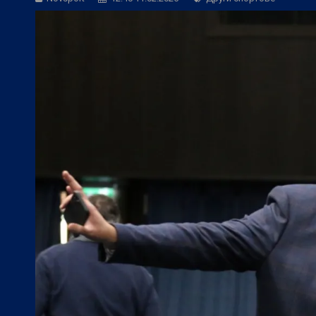
Трета лига:
Георги Иванов посети мача
БГ Футбол:
НА ЖИВО: Дунав - Арда (