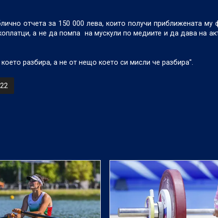
лично отчета за 150 000 лева, които получи приближената му
ъкоплатци, а не да помпа на мускули по медиите и да дава на а
което разбира, а не от нещо което си мисли че разбира".
22