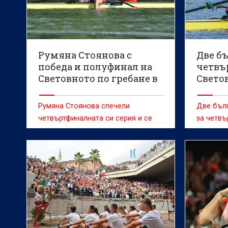
Румяна Стоянова с
Две б
победа и полуфинал на
четвъ
Световното по гребане в
Светов
Пловдив
Пловд
Румяна Стоянова спечели
Две бълг
четвъртфиналната си серия и се
за четвъ
класира на полуфинал в женския
първенст
скиф на Световното първенство
жени до 
по гребане до 19 г. в Пловдив.
провежд