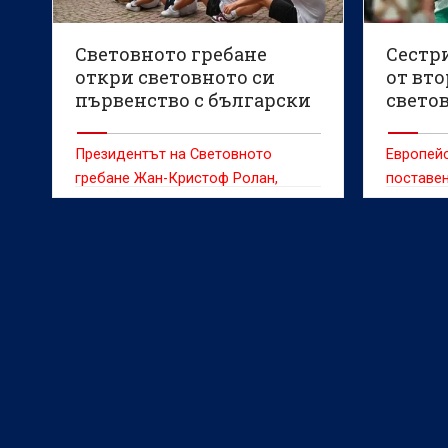
Световното гребане
Сестр
откри световното си
от вто
първенство с български
свето
вариант на викингско
бадми
гребане
Президентът на Световното
Европей
гребане Жан-Кристоф Ролан,
поставен
министърът на младежта и спорта
Енчо Керязов и председателят на
Българския олимпийски комитет
Весела Лечева дадоха старт на
Световното първенство по
гребане до 19 г., което ще се
проведе в Пловдив от 6 до 9
август.