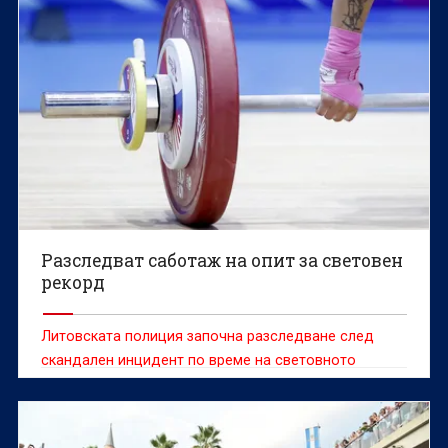
Разследват саботаж на опит за световен
рекорд
Литовската полиция започна разследване след
скандален инцидент по време на световното
първенство по класически силов трибой, при който
доброволец е попречил на белгийската
състезателка Сонита Мулух да атакува световен