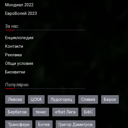
Мондиал 2022
ЕвроВолей 2023
За нас
Енциклопедия
Контакти
Реклама
Общи условия
Бисквитки
Популярно
Левски
ЦСКА
Лудогорец
Славия
Берое
Бербатов
тенис
efbet Лига
БФС
Трансфери
Ботев
Григор Димитров