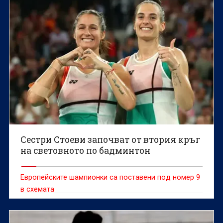
Световното първенство по гребане до 19 г., което
ще се проведе в Пловдив от 6 до 9 август.
Сестри Стоеви започват от втория кръг
на световното по бадминтон
Европейските шампионки са поставени под номер 9
в схемата