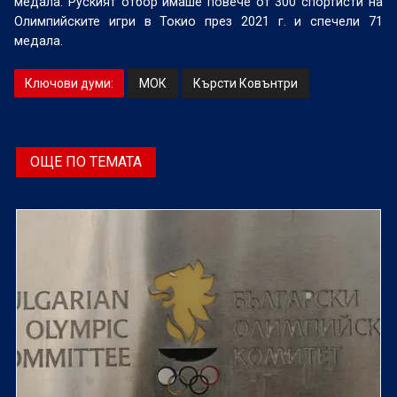
медала. Руският отбор имаше повече от 300 спортисти на
Олимпийските игри в Токио през 2021 г. и спечели 71
медала.
Ключови думи:
МОК
Кърсти Ковънтри
ОЩЕ ПО ТЕМАТА