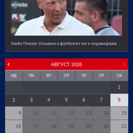
Любо Пенев: Понякога футболът не е справедлив
АВГУСТ
2026
НД
ПН
ВТ
СР
ЧТ
ПТ
СБ
1
2
3
4
5
6
7
8
9
10
11
12
13
14
15
16
17
18
19
20
21
22