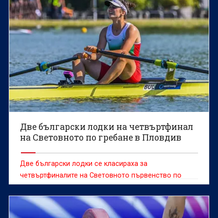
Две български лодки на четвъртфинал
на Световното по гребане в Пловдив
Две български лодки се класираха за
четвъртфиналите на Световното първенство по
гребане за мъже и жени до 19 години, което се
провежда в Пловдив.