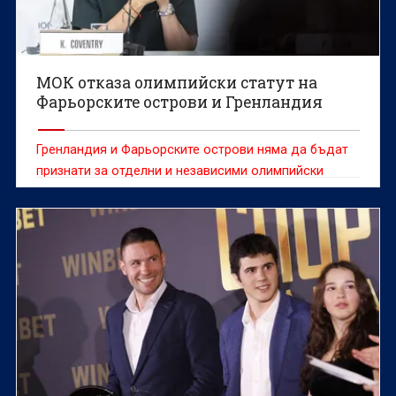
МОК отказа олимпийски статут на
Фарьорските острови и Гренландия
Гренландия и Фарьорските острови няма да бъдат
признати за отделни и независими олимпийски
отбори, въпреки искането на датския парламент,
заявиха от МОК.