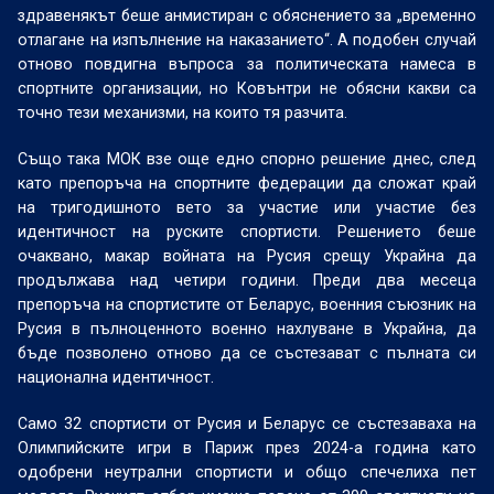
здравенякът беше анмистиран с обяснението за „временно
отлагане на изпълнение на наказанието“. А подобен случай
отново повдигна въпроса за политическата намеса в
спортните организации, но Ковънтри не обясни какви са
точно тези механизми, на които тя разчита.
Също така МОК взе още едно спорно решение днес, след
като препоръча на спортните федерации да сложат край
на тригодишното вето за участие или участие без
идентичност на руските спортисти. Решението беше
очаквано, макар войната на Русия срещу Украйна да
продължава над четири години. Преди два месеца
препоръча на спортистите от Беларус, военния съюзник на
Русия в пълноценното военно нахлуване в Украйна, да
бъде позволено отново да се състезават с пълната си
национална идентичност.
Само 32 спортисти от Русия и Беларус се състезаваха на
Олимпийските игри в Париж през 2024-а година като
одобрени неутрални спортисти и общо спечелиха пет