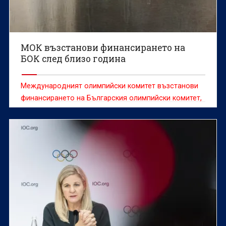
МОК възстанови финансирането на
БОК след близо година
Международният олимпийски комитет възстанови
финансирането на Българския олимпийски комитет,
което беше замразено близо една година.