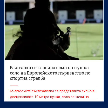
Българка се класира осма на пушка
соло на Европейското първенство по
спортна стрелба
Българските състезателки се представиха силно в
дисциплината 10 метра пушка, соло за жени на
Европейското първенство до 23 години по спортна