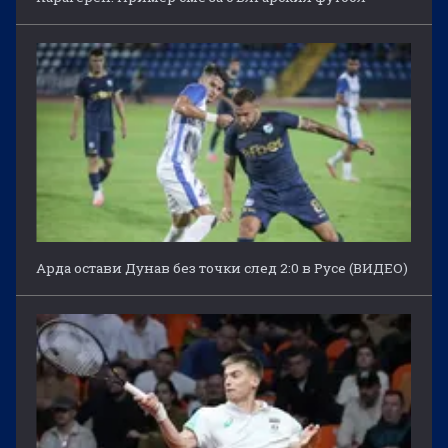
Арда остави Дунав без точки след 2:0 в Русе (ВИДЕО)