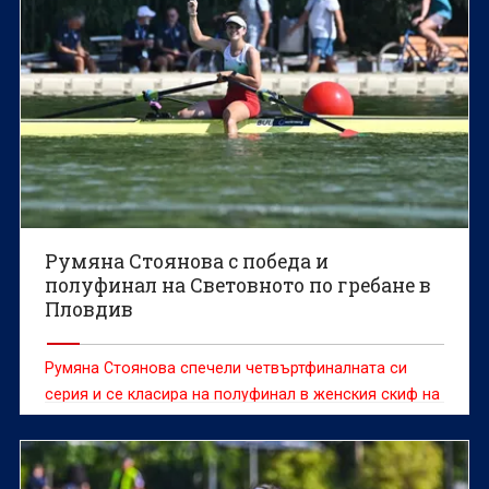
Румяна Стоянова с победа и
полуфинал на Световното по гребане в
Пловдив
Румяна Стоянова спечели четвъртфиналната си
серия и се класира на полуфинал в женския скиф на
Световното първенство по гребане до 19 г. в
Пловдив.