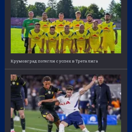
Крумовград потегли с успех в Трета лига