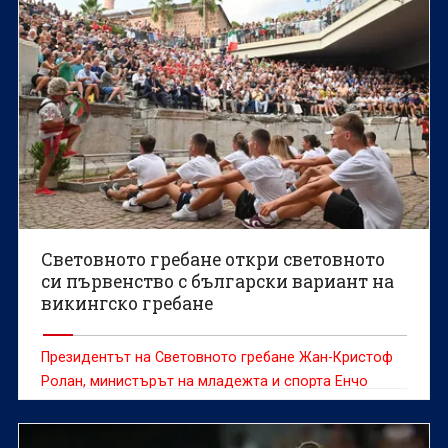
рекорд.
Световното гребане откри световното
си първенство с български вариант на
викингско гребане
Президентът на Световното гребане Жан-Кристоф
Ролан, министърът на младежта и спорта Енчо
Керязов и председателят на Българския
олимпийски комитет Весела Лечева дадоха старт на