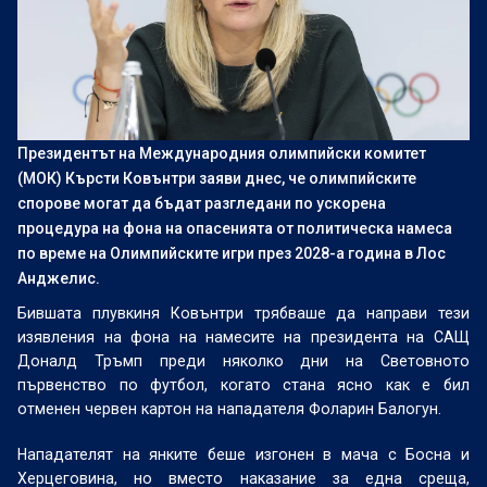
Президентът на Международния олимпийски комитет
(МОК) Кърсти Ковънтри заяви днес, че олимпийските
спорове могат да бъдат разгледани по ускорена
процедура на фона на опасенията от политическа намеса
по време на Олимпийските игри през 2028-а година в Лос
Анджелис.
Бившата плувкиня Ковънтри трябваше да направи тези
изявления на фона на намесите на президента на САЩ
Доналд Тръмп преди няколко дни на Световното
първенство по футбол, когато стана ясно как е бил
отменен червен картон на нападателя Фоларин Балогун.
Нападателят на янките беше изгонен в мача с Босна и
Херцеговина, но вместо наказание за една среща,