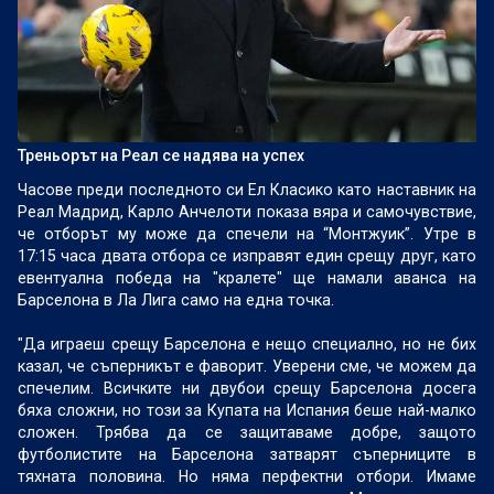
Треньорът на Реал се надява на успех
Часове преди последното си Ел Класико като наставник на
Реал Мадрид, Карло Анчелоти показа вяра и самочувствие,
че отборът му може да спечели на “Монтжуик”. Утре в
17:15 часа двата отбора се изправят един срещу друг, като
евентуална победа на "кралете" ще намали аванса на
Барселона в Ла Лига само на една точка.
"Да играеш срещу Барселона е нещо специално, но не бих
казал, че съперникът е фаворит. Уверени сме, че можем да
спечелим. Всичките ни двубои срещу Барселона досега
бяха сложни, но този за Купата на Испания беше най-малко
сложен. Трябва да се защитаваме добре, защото
футболистите на Барселона затварят съперниците в
тяхната половина. Но няма перфектни отбори. Имаме