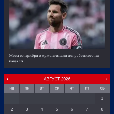
Меси се прибра в Аржентина за погребението на
баща си
АВГУСТ
2026
НД
ПН
ВТ
СР
ЧТ
ПТ
СБ
1
2
3
4
5
6
7
8