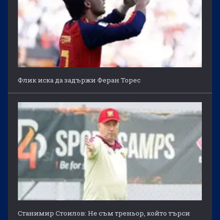
Флик иска да задържи Феран Торес
Станимир Стоилов: Не съм треньор, който търси