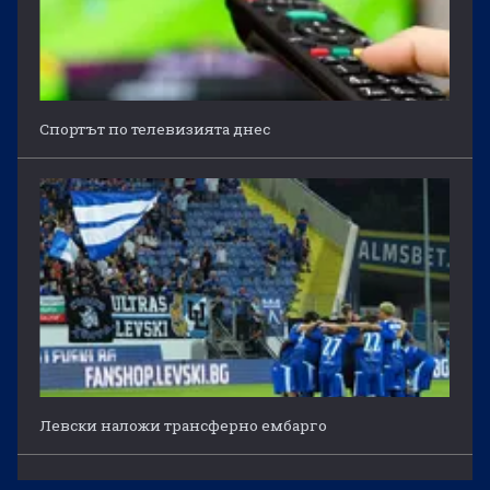
Спортът по телевизията днес
Левски наложи трансферно ембарго