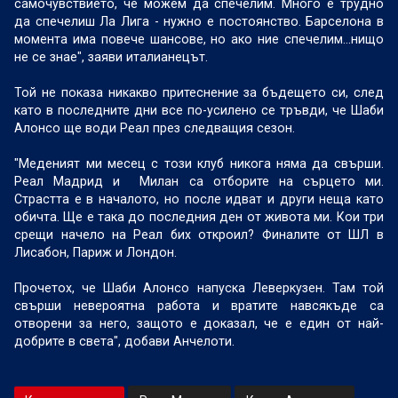
самочувствието, че можем да спечелим. Много е трудно
да спечелиш Ла Лига - нужно е постоянство. Барселона в
момента има повече шансове, но ако ние спечелим…нищо
не се знае", заяви италианецът.
Той не показа никакво притеснение за бъдещето си, след
като в последните дни все по-усилено се тръвди, че Шаби
Алонсо ще води Реал през следващия сезон.
"Меденият ми месец с този клуб никога няма да свърши.
Реал Мадрид и Милан са отборите на сърцето ми.
Страстта е в началото, но после идват и други неща като
обичта. Ще е така до последния ден от живота ми. Кои три
срещи начело на Реал бих откроил? Финалите от ШЛ в
Лисабон, Париж и Лондон.
Прочетох, че Шаби Алонсо напуска Леверкузен. Там той
свърши невероятна работа и вратите навсякъде са
отворени за него, защото е доказал, че е един от най-
добрите в света", добави Анчелоти.