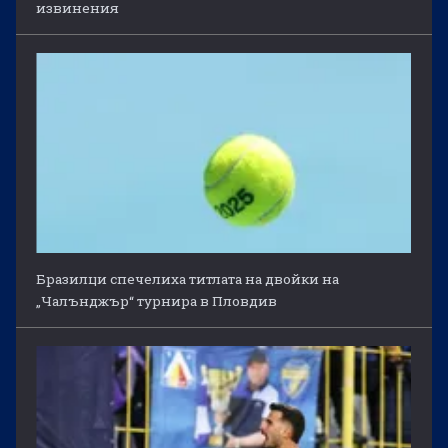
извинения
Бразилци спечелиха титлата на двойки на
„Чалънджър“ турнира в Пловдив