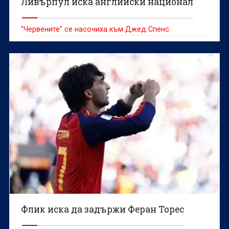
Ливърпул иска английски национал
"Червените" се насочиха към Джед Спенс
Флик иска да задържи Феран Торес