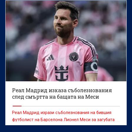
Реал Мадрид изказа съболезнования
след смъртта на бащата на Меси
Реал Мадрид изрази съболезнования на бившия
футболист на Барселона Лионел Меси за загубата
на баща му