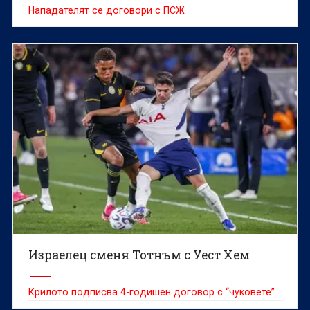
Нападателят се договори с ПСЖ
Израелец сменя Тотнъм с Уест Хем
Крилото подписва 4-годишен договор с “чуковете”