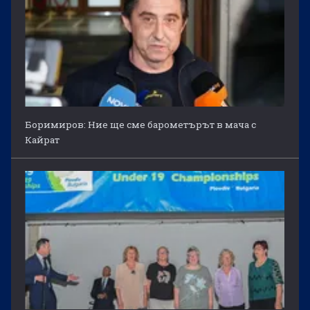
Боримиров: Ние ще сме барометърът в мача с
Кайрат