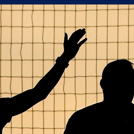
н мач
(Мадрид) обяви най-скъпия трансфер в историята си