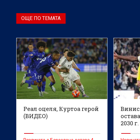
ОЩЕ ПО ТЕМАТА
Реал оцеля, Куртоа герой
Винис
(ВИДЕО)
остава
2030 г.