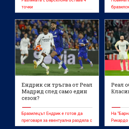
Разликата с Барселона остава 4
Новината
точки
бразилск
бъде съ
настоящ
Ендрик си тръгва от Реал
Реал о
Мадрид след само един
Класи
сезон?
Бразилецът Ендрик е готов да
На "Барн
преговаря за евентуална раздяла с
Рикардо 
Реал Мадрид заради липсата на