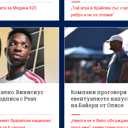
ати за Медина €23
„Той игра в Крайова със счу
ребро и не се оплака“
ално: Винисиус
Компани проговори 
одписа с Реал
евентуалното напус
на Байерн от Олисе
ният бразилски национал
„Никога не е било обсъжда
 за 6 сезона
пред мен“, заяви треньорът 