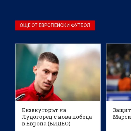
игрово време, ако не получи
уверение през лятото, че ще има
по-голяма възможност за изява
ОЩЕ ОТ ЕВРОПЕЙСКИ ФУТБОЛ
през следващия сезон
Екзекуторът на
Защит
Лудогорец с нова победа
Марси
в Европа (ВИДЕО)