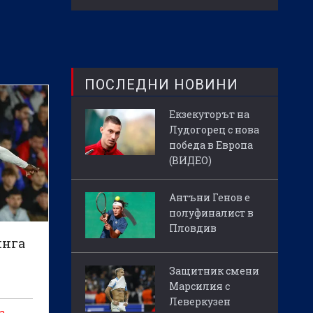
ПОСЛЕДНИ НОВИНИ
Екзекуторът на
Лудогорец с нова
победа в Европа
(ВИДЕО)
Антъни Генов е
полуфиналист в
Пловдив
инга
Защитник смени
Марсилия с
Леверкузен