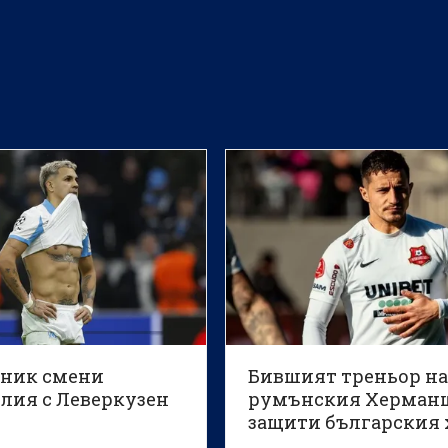
ник смени
Бившият треньор н
лия с Леверкузен
румънския Херман
защити българския 
Антони Иванов