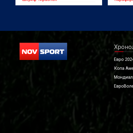
Хроно
Евро 202
Копа Ам
Мондиал
ЕвроВоле