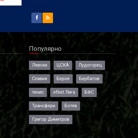
Популярно
Левски
ЦСКА
Лудогорец
Славия
Берое
Бербатов
тенис
efbet Лига
БФС
Трансфери
Ботев
Григор Димитров