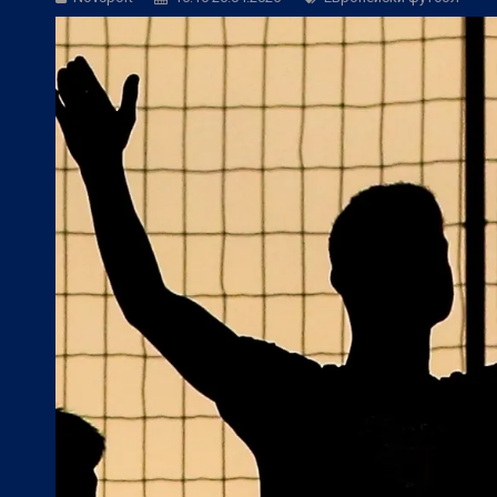
БГ Футбол:
Веласкес: Очаква ни труде
Европейски футбол:
Официално: Реал 