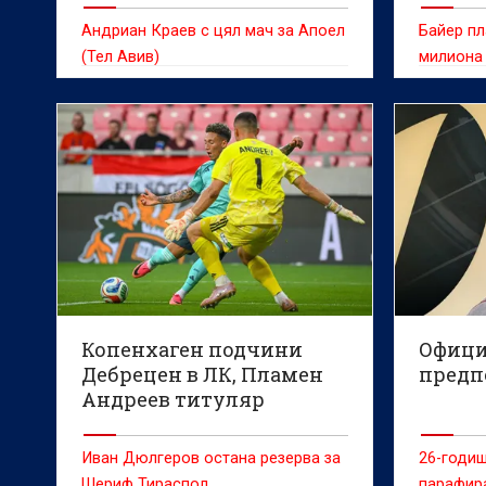
Андриан Краев с цял мач за Апоел
Байер пл
(Тел Авив)
милиона
Копенхаген подчини
Офици
Дебрецен в ЛК, Пламен
предп
Андреев титуляр
(ВИДЕО)
Иван Дюлгеров остана резерва за
26-годиш
Шериф Тираспол
парафира