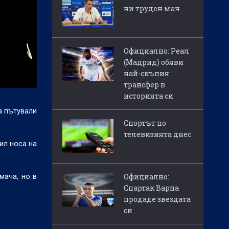
ни труден мач
Официално: Реал
(Мадрид) обяви
най-скъпия
трансфер в
историята си
а пътували
Спортът по
телевизията днес
ил носа на
Официално:
мача, но в
Спартак Варна
продаде звездата
си