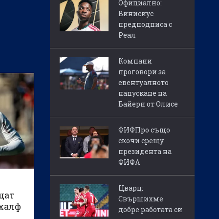
Официално:
Винисиус
предподписа с
Реал
Компани
проговори за
евентуалното
напускане на
Байерн от Олисе
ФИФПро също
скочи срещу
президента на
ФИФА
а
Цварц:
щат
Свършихме
халф
добре работата си