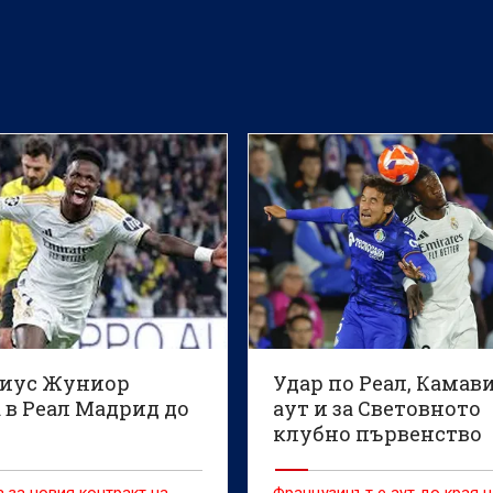
иус Жуниор
Удар по Реал, Камав
 в Реал Мадрид до
аут и за Световното
клубно първенство