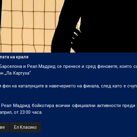
пата на краля
арселона и Реал Мадрид се пренесе и сред феновете, които с
н „Ла Картуха“.
 фен на каталунците в навечерието на финала, след като е счуп
 Реал Мадрид бойкотира всички официални активности преди 
прил, от 23:00 часа.
ве
Ел Класико