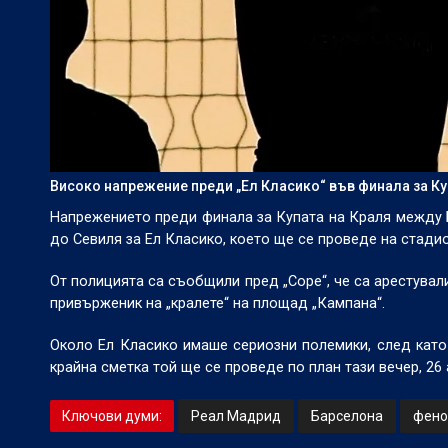
Високо напрежение преди „Ел Класико“ във финала за Ку
Напрежението преди финала за Купата на Краля между Б
до Севиля за Ел Класико, което ще се проведе на стадио
От полицията са съобщили пред „Cope“, че са арестували
привърженик на „кралете“ на площад „Кампана“.
Около Ел Класико имаше сериозни полемики, след като
крайна сметка той ще се проведе по план тази вечер, 26 а
Ключови думи:
Реал Мадрид
Барселона
фено