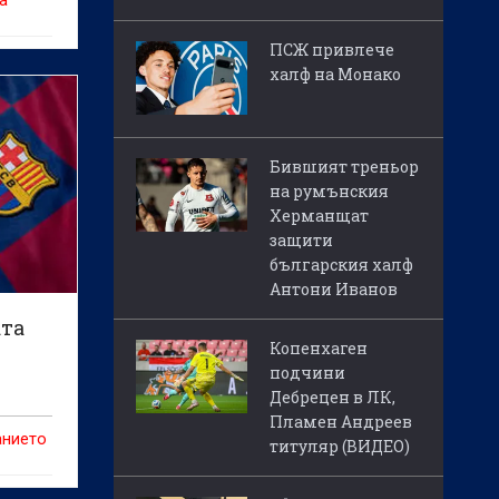
на
ПСЖ привлече
халф на Монако
Бившият треньор
на румънския
Херманщат
защити
българския халф
Антони Иванов
ата
Копенхаген
подчини
Дебрецен в ЛК,
Пламен Андреев
анието
титуляр (ВИДЕО)