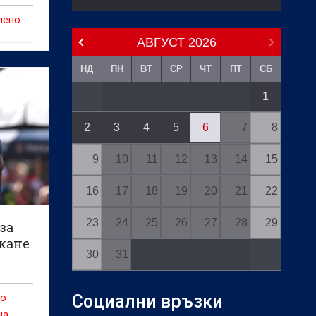
пено
АВГУСТ
2026
НД
ПН
ВТ
СР
ЧТ
ПТ
СБ
1
2
3
4
5
6
7
8
9
10
11
12
13
14
15
16
17
18
19
20
21
22
23
24
25
26
27
28
29
за
кане
30
31
Социални връзки
но
на