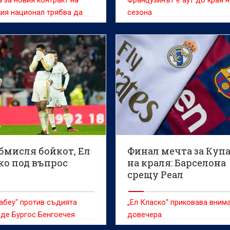
 за новия контракт на
Французинът е аут до края 
ия национал трябва да
сезона
общена след края на
ия сезон
бмисля бойкот, Ел
Финал мечта за Куп
ко под въпрос
на краля: Барселона
срещу Реал
абеу" против съдията
„Ел Класко“ приковава вним
де Бургос Бенгоечея
довечера