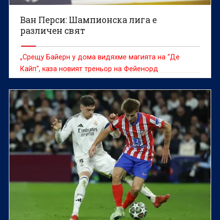
Ван Перси: Шампионска лига е
различен свят
„Срещу Байерн у дома видяхме магията на “Де
Кайп“, каза новият треньор на Фейенорд