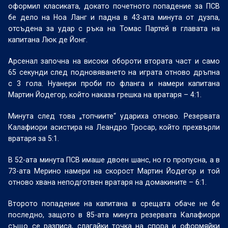
оформил класиката, докато почетното попадение за ПСВ
бе дело на Ноа Ланг и падна в 43-ата минута от дузпа,
отсъдена за удар с ръка на Томас Партей в главата на
капитана Люк де Йонг.
Арсенал започна на високи обороти втората част и само
65 секунди след подновяването на играта отново дръпна
с 3 гола. Нуанери проби по фланга и намери капитана
Мартин Йодегор, който наказа грешка на вратаря – 4:1.
Минута след това „топчиите“ удариха отново. Резервата
Калафиори асистира на Леандро Тросар, който прехвърли
вратаря за 5:1.
В 52-ата минута ПСВ имаше двоен шанс, но го пропусна, а в
73-ата Мерино намери на скорост Мартин Йодегор и той
отново хвана неподготвен вратаря на домакините – 6:1.
Второто попадение на капитана в срещата обаче не бе
последно, защото в 85-ата минута резервата Калафиори
също се разписа, слагайки точка на спора и оформяйки