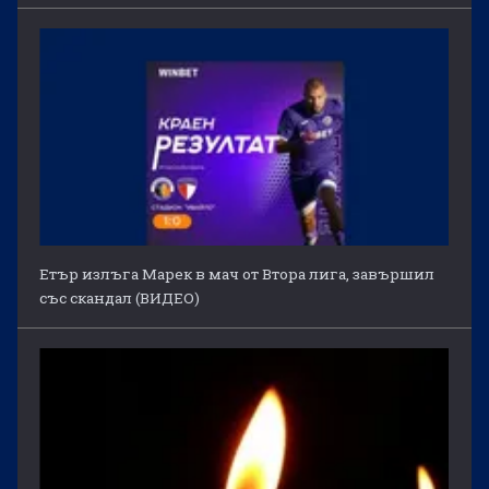
Етър излъга Марек в мач от Втора лига, завършил
със скандал (ВИДЕО)