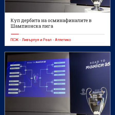
Куп дербита на осминафиналите в
Шампионска лига
ПСЖ - Ливърпул и Реал - Атлетико