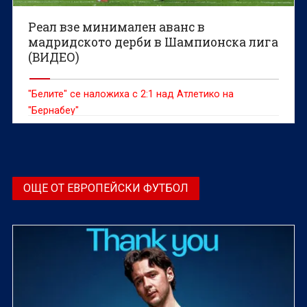
Реал взе минимален аванс в
мадридското дерби в Шампионска лига
(ВИДЕО)
"Белите" се наложиха с 2:1 над Атлетико на
"Бернабеу"
ОЩЕ ОТ ЕВРОПЕЙСКИ ФУТБОЛ