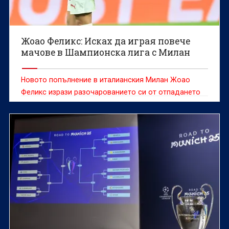
Жоао Феликс: Исках да играя повече
мачове в Шампионска лига с Милан
Новото попълнение в италианския Милан Жоао
Феликс изрази разочарованието си от отпадането
на отбора от Шампионската лига