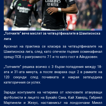
„Топчиите“ вече мислят за четвъртфиналите в Шампионска
лига
Арсенал на практика се класира за четвъртфиналите на
Шампионска лига, след като спечели първия осминафинал
срещу ПСВ с разгромното 7:1 и то като гост в Айндховен.
„Топчиите“ решиха всичко с 3 бързи попадения между 18-
ата и 31-ата минута, а после вкараха още 2 в рамките на
120 секунди след почивката и накрая затвърдиха
категоричния си успех.
Заради контузиите на четирима от ключовите атакуващи
футболисти в лицето на Букайо Сака, Кай Хаверц, Габриел
Мартинели и Жезус, наставникът на лондончани Микел