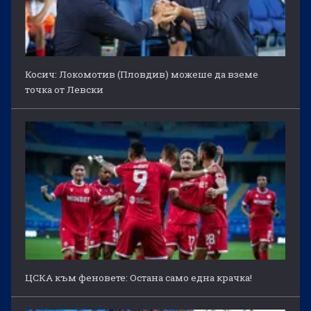
Косич: Локомотив (Пловдив) можеше да вземе
точка от Левски
ЦСКА към феновете: Остана само една крачка!