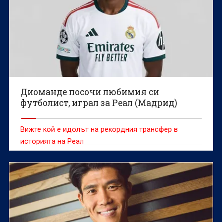
Диоманде посочи любимия си
футболист, играл за Реал (Мадрид)
Вижте кой е идолът на рекордния трансфер в
историята на Реал