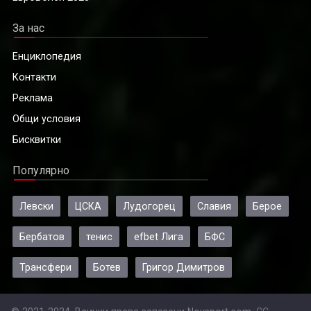
За нас
Енциклопедия
Контакти
Реклама
Общи условия
Бисквитки
Популярно
Левски
ЦСКА
Лудогорец
Славия
Берое
Бербатов
тенис
efbet Лига
БФС
Трансфери
Ботев
Григор Димитров