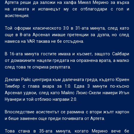
Артета реши да заложи на халфа Микел Мерино за върха
на атаката и испанецът му се отблагодари с гол и
асистенция.
Той оформи класическото 3:0 в 31-ата минута, след като
още в 8-ата Арсенал имаше претенции за дузпа, но след
намеса на
VAR
такава не бе отсъдена.
В 16-ата минута гостите имаха и късмет, защото Сайбари
от домакините нацели гредата на опразнена врата, а малко
след това те откриха резултата.
Деклан Райс центрира към далечната греда, където Юриен
Тимбер с глава вкара за 1:0. Едва 3 минути по-късно
Арсенал удвои, след като Майлс Люис-Скели намери Итън
Нуанери и той отблизо направи 2:0.
Впоследствие асистентът се размина с втори жълт картон
и беше заменен още преди почивката от Артета.
Това стана в 35-ата минута, когато Мерино вече бе