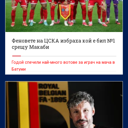
Феновете на ЦСКА избраха кой е бил №1
срещу Макаби
Годой спечели най-много вотове за играч на мача в
Батуми