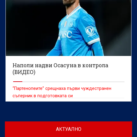
Наполи надви Осасуна в контрола
(ВИДЕО)
“Партенопеите” срещнаха първи чуждестранен
съперник в подготовката си
АКТУАЛНО