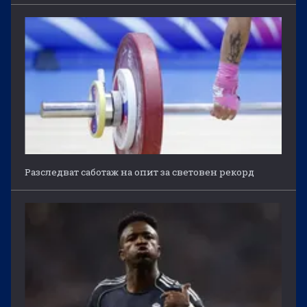
Разследват саботаж на опит за световен рекорд