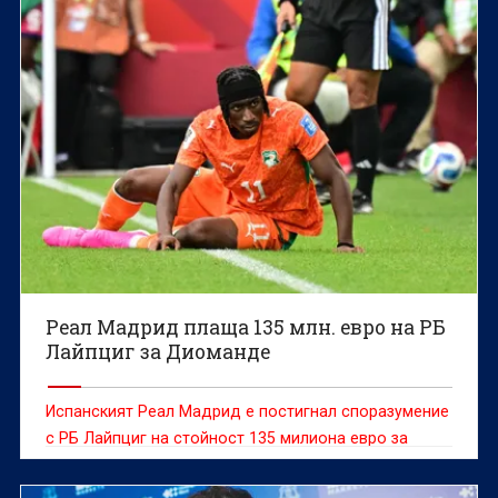
корекции и „детелините“ да продължат към
плейофите.
Реал Мадрид плаща 135 млн. евро на РБ
Лайпциг за Диоманде
Испанският Реал Мадрид е постигнал споразумение
с РБ Лайпциг на стойност 135 милиона евро за
нападателя от Кот д'Ивоар Ян Диоманде, съобщава
Press Association.