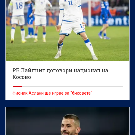
РБ Лайпциг договори национал на
Косово
Фисник Аслани ще играе за "биковете"