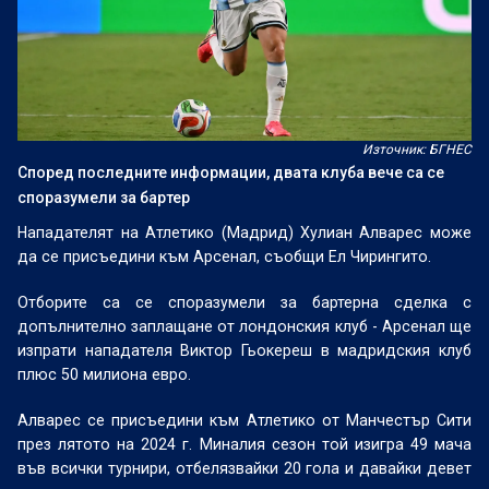
Източник: БГНЕС
Според последните информации, двата клуба вече са се
споразумели за бартер
Нападателят на Атлетико (Мадрид) Хулиан Алварес може
да се присъедини към Арсенал, съобщи Ел Чирингито.
Отборите са се споразумели за бартерна сделка с
допълнително заплащане от лондонския клуб - Арсенал ще
изпрати нападателя Виктор Гьокереш в мадридския клуб
плюс 50 милиона евро.
Алварес се присъедини към Атлетико от Манчестър Сити
през лятото на 2024 г. Миналия сезон той изигра 49 мача
във всички турнири, отбелязвайки 20 гола и давайки девет