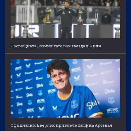
Посрещнаха Возиня като рок звезда в Чили
Официално: Евертън привлече халф на Арсенал