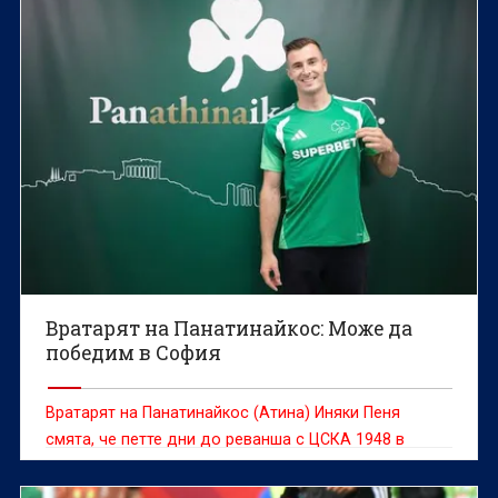
Вратарят на Панатинайкос: Може да
победим в София
Вратарят на Панатинайкос (Атина) Иняки Пеня
смята, че петте дни до реванша с ЦСКА 1948 в
третия кръг на Лигата на конференциите са
достатъчни, за да бъдат направени правилните