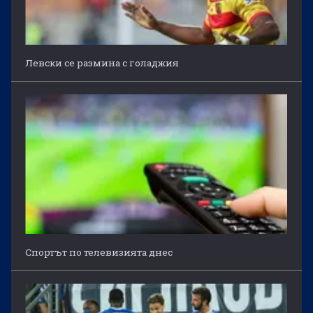
Левски се размина с голаджия
Спортът по телевизията днес