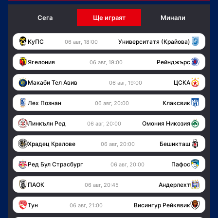
Сега
Ще играят
Минали
KуПС
Университатя (Крайова)
06 авг, 18:00
Ягелония
Рейнджърс
06 авг, 19:00
Макаби Тел Авив
ЦСКА
06 авг, 19:00
Лех Познан
Клаксвик
06 авг, 20:00
Линкълн Ред
Омония Никозия
06 авг, 20:00
Храдец Кралове
Бешикташ
06 авг, 20:00
Ред Бул Страсбург
Пафос
06 авг, 20:00
ПАОК
Андерлехт
06 авг, 20:45
Тун
Висингур Рейкявик
06 авг, 21:00