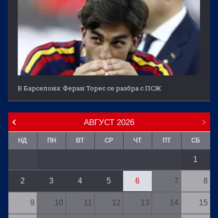
В Барселона: Феран Торес се разбра с ПСЖ
АВГУСТ
2026
НД
ПН
ВТ
СР
ЧТ
ПТ
СБ
1
2
3
4
5
6
7
8
9
10
11
12
13
14
15