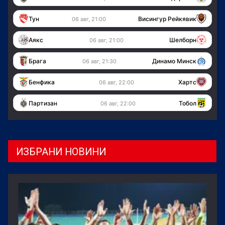
Тун
Висингур Рейкявик
06 авг, 21:00
Аякс
Шелборн
06 авг, 21:00
Брага
Динамо Минск
06 авг, 21:30
Бенфика
Хартс
06 авг, 22:00
Партизан
Тобол
06 авг, 22:00
ИЗБРАНИ НОВИНИ