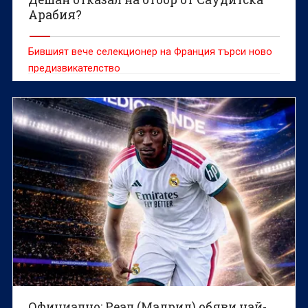
Арабия?
Бившият вече селекционер на Франция търси ново
предизвикателство
Официално: Реал (Мадрид) обяви най-