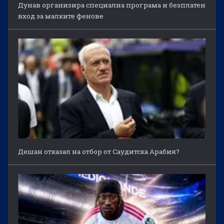
Дунав организира специална програма и безплатен
вход за малките фенове
Дешан отказал на отбор от Саудитска Арабия?