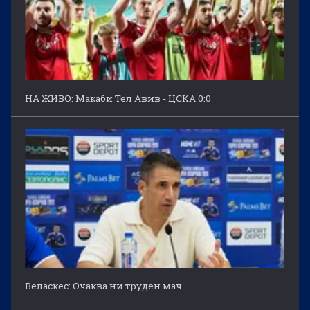
НА ЖИВО: Макаби Тел Авив - ЦСКА 0:0
Веласкес: Очаква ни труден мач