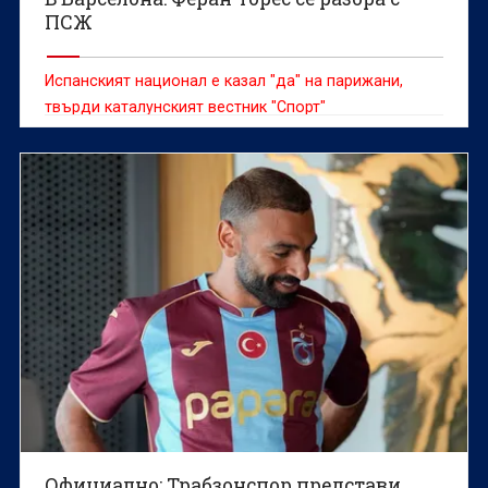
ПСЖ
Испанският национал е казал "да" на парижани,
твърди каталунският вестник "Спорт"
Официално: Трабзонспор представи