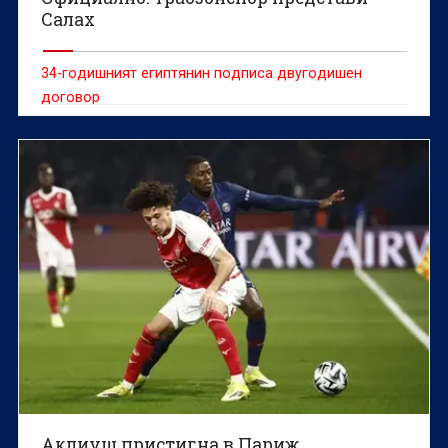
Салах
34-годишният египтянин подписа двугодишен
договор
Аклиуш пристигна в Париж