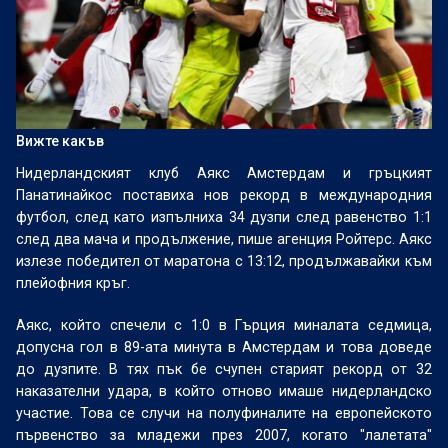
Вижте какъв
Нидерландският клуб Аякс Амстердам и гръцкият
Панатинайкос поставиха нов рекорд в международния
футбол, след като изпълниха 34 дузпи след равенство 1:1
след два мача и продължение, пише агенция Ройтерс. Аякс
излезе победител от маратона с 13:12, продължавайки към
плейофния кръг.
Аякс, който спечели с 1:0 в Гърция миналата седмица,
допусна гол в 89-ата минута в Амстердам и това доведе
до дузпите. В тях пък бе счупен старият рекорд от 32
наказателни удара, в който отново имаше нидерландско
участие. Това се случи на полуфиналите на европейското
първенство за младежи през 2007, когато "лалетата"