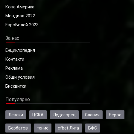
Копа Америка
Мондиал 2022
ЕвроВолей 2023
За нас
Енциклопедия
Контакти
Реклама
Общи условия
Бисквитки
Популярно
Левски
ЦСКА
Лудогорец
Славия
Берое
Бербатов
тенис
efbet Лига
БФС