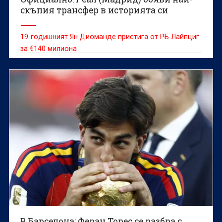
скъпия трансфер в историята си
19-годишният Ян Диоманде пристига от РБ Лайпциг
за €140 милиона
В Барселона: Феран Торес се разбра с