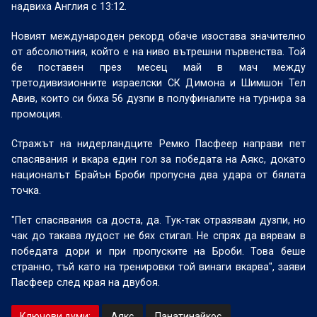
надвиха Англия с 13:12.
Новият международен рекорд обаче изостава значително
от абсолютния, който е на ниво вътрешни първенства. Той
бе поставен през месец май в мач между
третодивизионните израелски СК Димона и Шимшон Тел
Авив, които си биха 56 дузпи в полуфиналите на турнира за
промоция.
Стражът на нидерландците Ремко Пасфеер направи пет
спасявания и вкара един гол за победата на Аякс, докато
националът Брайън Броби пропусна два удара от бялата
точка.
"Пет спасявания са доста, да. Тук-так отразявам дузпи, но
чак до такава лудост не бях стигал. Не спрях да вярвам в
победата дори и при пропуските на Броби. Това беше
странно, тъй като на тренировки той винаги вкарва", заяви
Пасфеер след края на двубоя.
Ключови думи:
Аякс
Панатинайкос