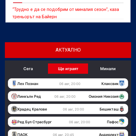
“Трудно е да се подобрим от миналия сезон", каза
треньорът на Байерн
АКТУАЛНО
Сега
Ще играят
Минали
Лех Познан
Клаксвик
06 авг, 20:00
Линкълн Ред
Омония Никозия
06 авг, 20:00
Храдец Кралове
Бешикташ
06 авг, 20:00
Ред Бул Страсбург
Пафос
06 авг, 20:00
ПАОК
Андерлехт
06 авг, 20:45