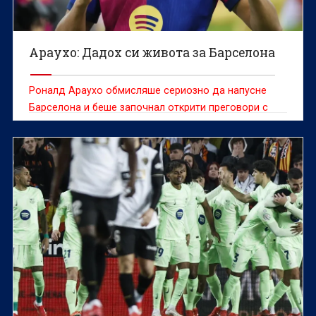
Араухо: Дадох си живота за Барселона
Роналд Араухо обмисляше сериозно да напусне
Барселона и беше започнал открити преговори с
Ювентус, но в крайна сметка остана при
каталунците