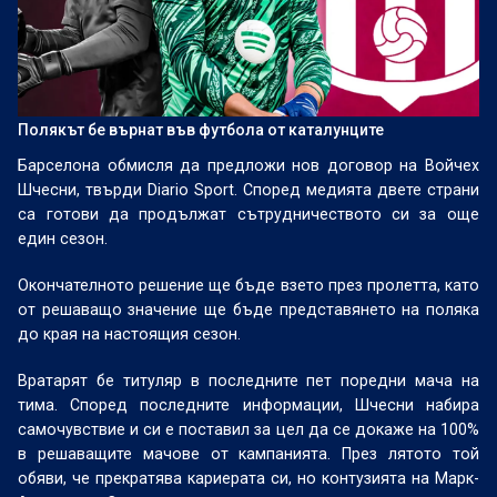
Полякът бе върнат във футбола от каталунците
Барселона обмисля да предложи нов договор на Войчех
Шчесни, твърди Diario Sport. Според медията двете страни
са готови да продължат сътрудничеството си за още
един сезон.
Окончателното решение ще бъде взето през пролетта, като
от решаващо значение ще бъде представянето на поляка
до края на настоящия сезон.
Вратарят бе титуляр в последните пет поредни мача на
тима. Според последните информации, Шчесни набира
самочувствие и си е поставил за цел да се докаже на 100%
в решаващите мачове от кампанията. През лятото той
обяви, че прекратява кариерата си, но контузията на Марк-