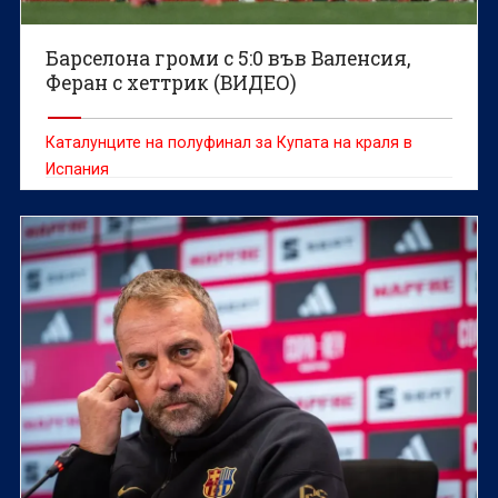
Барселона громи с 5:0 във Валенсия,
Феран с хеттрик (ВИДЕО)
Каталунците на полуфинал за Купата на краля в
Испания