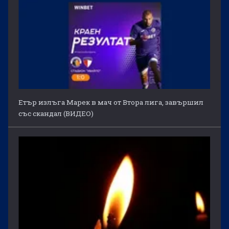
Етър излъга Марек в мач от Втора лига, завършил
със скандал (ВИДЕО)