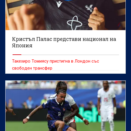
Кристъл Палас представи национал на
Япония
Такехиро Томиясу пристигна в Лондон със
свободен трансфер