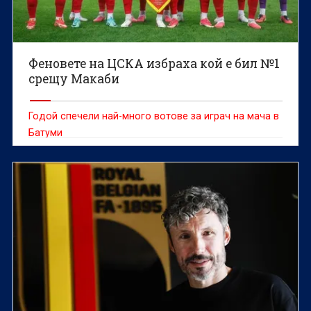
Феновете на ЦСКА избраха кой е бил №1
срещу Макаби
Годой спечели най-много вотове за играч на мача в
Батуми