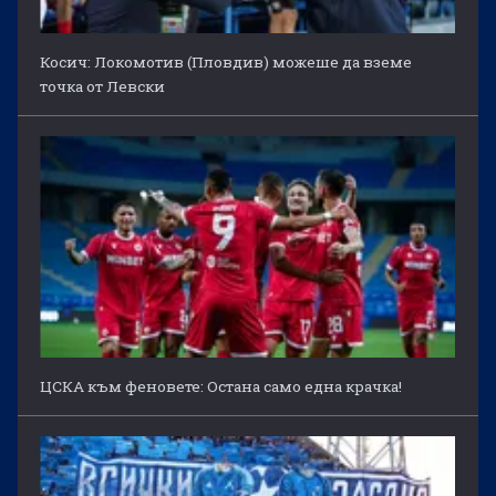
Косич: Локомотив (Пловдив) можеше да вземе
точка от Левски
ЦСКА към феновете: Остана само една крачка!