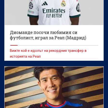
Диоманде посочи любимия си
футболист, играл за Реал (Мадрид)
Вижте кой е идолът на рекордния трансфер в
историята на Реал