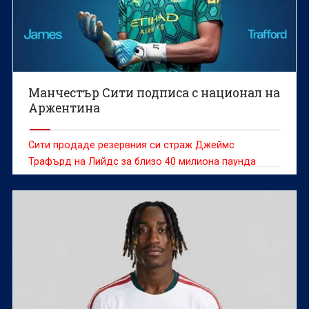
Манчестър Сити подписа с национал на
Аржентина
Сити продаде резервния си страж Джеймс
Трафърд на Лийдс за близо 40 милиона паунда