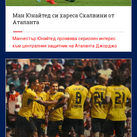
Ман Юнайтед си хареса Скалвини от
Аталанта
Манчестър Юнайтед проявява сериозен интерес
към централния защитник на Аталанта Джорджо
Скалвини, който е сред основните варианти за
подсилване на отбраната през настоящия
трансферен прозорец