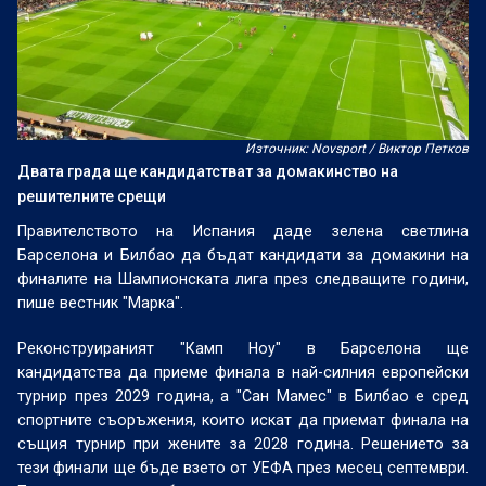
Източник: Novsport / Виктор Петков
Двата града ще кандидатстват за домакинство на
решителните срещи
Правителството на Испания даде зелена светлина
Барселона и Билбао да бъдат кандидати за домакини на
финалите на Шампионската лига през следващите години,
пише вестник "Марка".
Реконструираният "Камп Ноу" в Барселона ще
кандидатства да приеме финала в най-силния европейски
турнир през 2029 година, а "Сан Мамес" в Билбао е сред
спортните съоръжения, които искат да приемат финала на
същия турнир при жените за 2028 година. Решението за
тези финали ще бъде взето от УЕФА през месец септември.