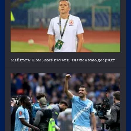
Майкъла: Щом Янев печели, значи е най-добрият