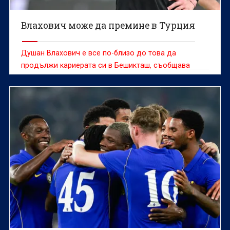
Влахович може да премине в Турция
Душан Влахович е все по-близо до това да
продължи кариерата си в Бешикташ, съобщава
италианското издание La Gazzetta dello Sport