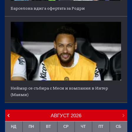
Барселона вдига офертата за Родри
Неймар се събира с Меси и компания в Интер
(Маями)
АВГУСТ
2026
НД
ПН
ВТ
СР
ЧТ
ПТ
СБ