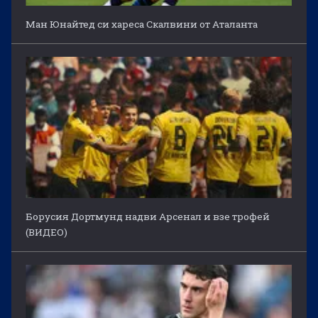
Ман Юнайтед си хареса Скалвини от Аталанта
Борусия Дортмунд надви Арсенал и взе трофей
(ВИДЕО)