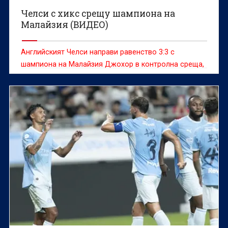
Челси с хикс срещу шампиона на
Малайзия (ВИДЕО)
Английският Челси направи равенство 3:3 с
шампиона на Малайзия Джохор в контролна среща,
която се игра в азиатската страна