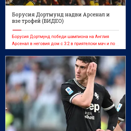
Борусия Дортмунд надви Арсенал и
взе трофей (ВИДЕО)
Борусия Дортмунд победи шампиона на Англия
Арсенал в неговия дом с 3:2 в приятелски мач и по
този начин спечели Емирейтс Къп