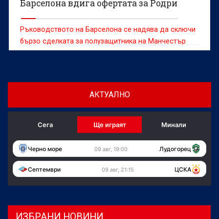
Барселона вдига офертата за Родри
Ръководството на Барселона се надява да сключи
бързо сделката за полузащитника на Манчестър
Сити Родри, като преговорите между двете страни
продължават интензивно, според информации от
Испания
АКТУАЛНО
Сега
Ще играят
Минали
Черно море
Лудогорец
09 авг, 19:00
Септември
ЦСКА
09 авг, 21:15
ИЗБРАНИ НОВИНИ