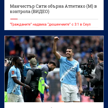
Манчестър Сити обърна Атлетико (М) в
контрола (ВИДЕО)
“Гражданите” надвиха “дюшекчиите” с 3:1 в Сеул