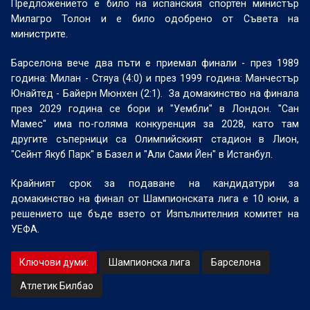
Предложението е било на испанския спортен министър
Милагро Толон и е било одобрено от Съвета на
министрите.
Барселона вече два пъти е приемал финали - през 1989
година: Милан - Стяуа (4:0) и през 1999 година: Манчестър
Юнайтед - Байерн Мюнхен (2:1).
За домакинство на финала
през 2029 година се бори и "Уембли" в Лондон. "Сан
Мамес" има по-голяма конкуренция за 2028, като там
другите съперници са Олимпийският стадион в Лион,
"Сейнт Якуб Парк" в Базел и "Али Сами Йен" в Истанбул.
Крайният срок за подаване на кандидатури за
домакинство на финал от Шампионската лига е 10 юни, а
решението ще бъде взето от Изпълнителния комитет на
УЕФА.
Ключови думи:
Шампионска лига
Барселона
Атлетик Билбао