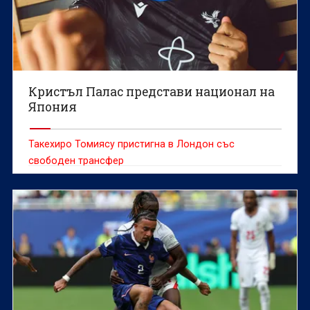
Кристъл Палас представи национал на
Япония
Такехиро Томиясу пристигна в Лондон със
свободен трансфер