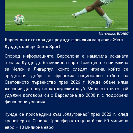
Източник: БГНЕС
Барселона е готова да продаде френския защитник Жюл
Кунде, съобщи Diario Sport
Според информацията, Барселона е намалила исканата
цена за Кунде до 65 милиона евро. Тази цена е приемлива
за Челси и Ливърпул, които следят играча, който се
представя добре с френския национален отбор на
Световното първенство през 2026 г. Кунде обаче няма
желание да напуска каталунския клуб. Миналото лято той
удължи договора си с Барселона до 2030 г. с подобрени
финансови условия.
Кунде се присъедини към „блаугранас“ през 2022 г. след
трансфер от Севиля. Трансферната цена беше 50 милиона
евро + 10 милиона евро.