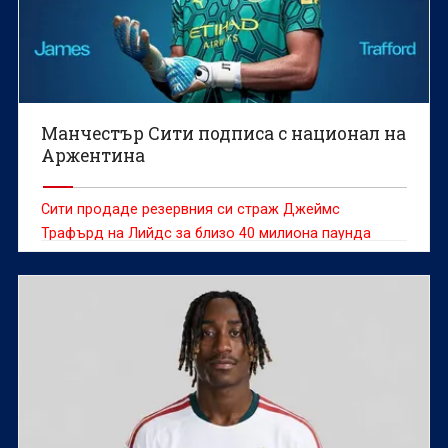
Манчестър Сити подписа с национал на
Аржентина
Сити продаде резервния си страж Джеймс
Трафърд на Лийдс за близо 40 милиона паунда