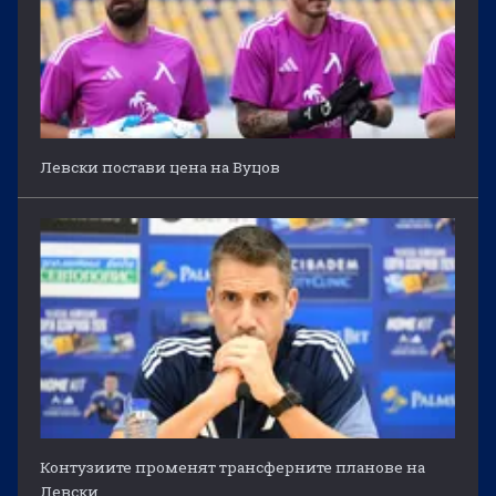
Левски постави цена на Вуцов
Контузиите променят трансферните планове на
Левски