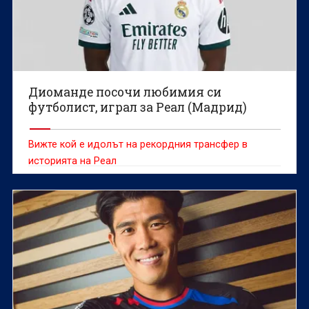
Диоманде посочи любимия си
футболист, играл за Реал (Мадрид)
Вижте кой е идолът на рекордния трансфер в
историята на Реал