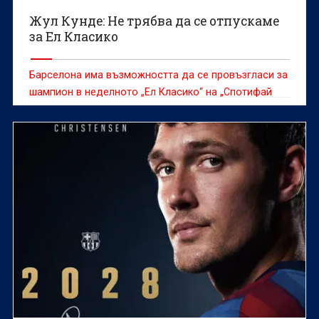
Жул Кунде: Не трябва да се отпускаме
за Ел Класико
Барселона има възможността да се провъзгласи за
шампион в неделното „Ел Класико“ на „Спотифай
Камп Ноу“ и не иска да я пропуска