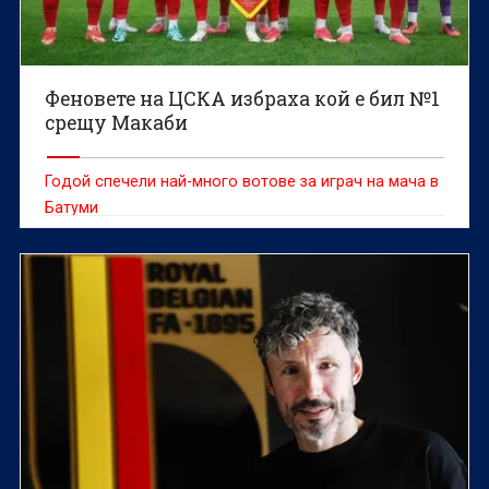
Феновете на ЦСКА избраха кой е бил №1
срещу Макаби
Годой спечели най-много вотове за играч на мача в
Батуми