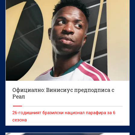
Официално: Винисиус предподписа с
Реал
26-годишният бразилски национал парафира за 6
сезона