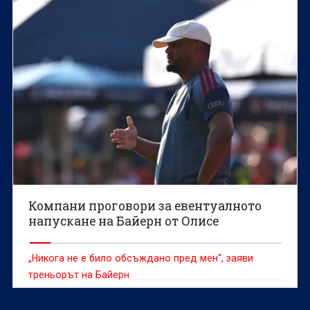
Компани проговори за евентуалното
напускане на Байерн от Олисе
„Никога не е било обсъждано пред мен“, заяви
треньорът на Байерн