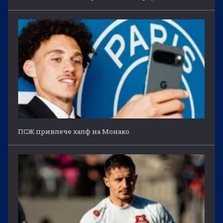
ПСЖ привлече халф на Монако