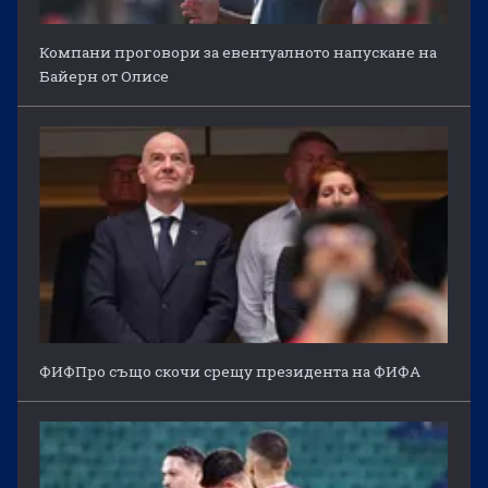
Компани проговори за евентуалното напускане на
Байерн от Олисе
ФИФПро също скочи срещу президента на ФИФА