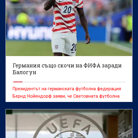
Германия също скочи на ФИФА заради
Балогун
Президентът на германската футболна федерация
Бернд Нойендорф заяви, че Световната футболна
централа (ФИФА) трябва да даде обяснения за
случая с американския нападател Фоларин Балогун
и неговото отменено наказание, предаде ДПА