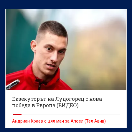
Екзекуторът на Лудогорец с нова
победа в Европа (ВИДЕО)
Андриан Краев с цял мач за Апоел (Тел Авив)