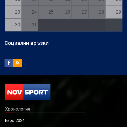
23
24
25
26
27
28
29
30
31
Социални връзки
Хронология
Евро 2024