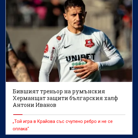
Бившият треньор на румънския
Херманщат защити българския халф
Антони Иванов
„Той игра в Крайова със счупено ребро и не се
оплака“