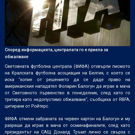
Според информацията, централата го е приела за
обжалване
Световната футболна централа (ФИФА) отхвърли писмото
на Кралската футболна асоциация на Белгия, с което се
иска "копие от решението да се даде право на
американския нападател Фоларин Балогун да играе в мача
от Световното първенство в понеделник, след като го
третира като недопустимо обжалване", съобщиха от RBFA,
цитирани от Ройтерс.
ФИФА отмени забраната за червен картон на Балогун и му
разреши да играе в мача от осминафиналите, след като
президентът на САЩ Доналд Тръмп лично се свърза с