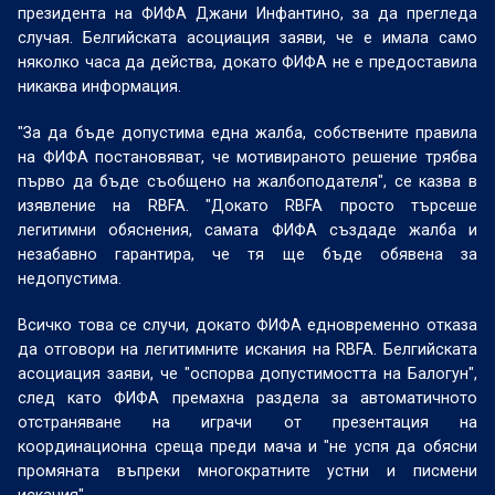
президента на ФИФА Джани Инфантино, за да прегледа
случая. Белгийската асоциация заяви, че е имала само
няколко часа да действа, докато ФИФА не е предоставила
никаква информация.
"За да бъде допустима една жалба, собствените правила
на ФИФА постановяват, че мотивираното решение трябва
първо да бъде съобщено на жалбоподателя", се казва в
изявление на RBFA. "Докато RBFA просто търсеше
легитимни обяснения, самата ФИФА създаде жалба и
незабавно гарантира, че тя ще бъде обявена за
недопустима.
Всичко това се случи, докато ФИФА едновременно отказа
да отговори на легитимните искания на RBFA. Белгийската
асоциация заяви, че "оспорва допустимостта на Балогун",
след като ФИФА премахна раздела за автоматичното
отстраняване на играчи от презентация на
координационна среща преди мача и "не успя да обясни
промяната въпреки многократните устни и писмени