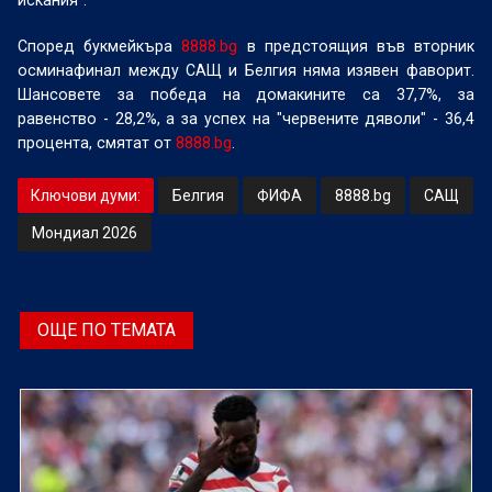
искания".
Според букмейкъра
8888
.bg
в предстоящия във вторник
осминафинал между САЩ и Белгия няма изявен фаворит.
Шансовете за победа на домакините са 37,7%, за
равенство - 28,2%, а за успех на "червените дяволи" - 36,4
процента, смятат от
8888
.bg
.
Ключови думи:
Белгия
ФИФА
8888.bg
САЩ
Мондиал 2026
ОЩЕ ПО ТЕМАТА