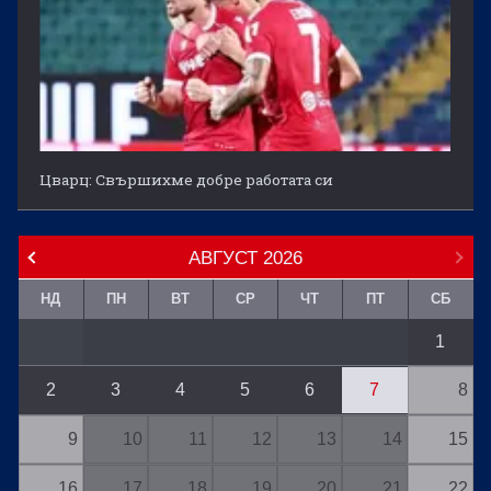
Цварц: Свършихме добре работата си
АВГУСТ
2026
НД
ПН
ВТ
СР
ЧТ
ПТ
СБ
1
2
3
4
5
6
7
8
9
10
11
12
13
14
15
16
17
18
19
20
21
22