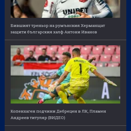
Бившият треньор на румънския Херманщат
защити българския халф Антони Иванов
Копенхаген подчини Дебрецен в ЛК, Пламен
Андреев титуляр (ВИДЕО)