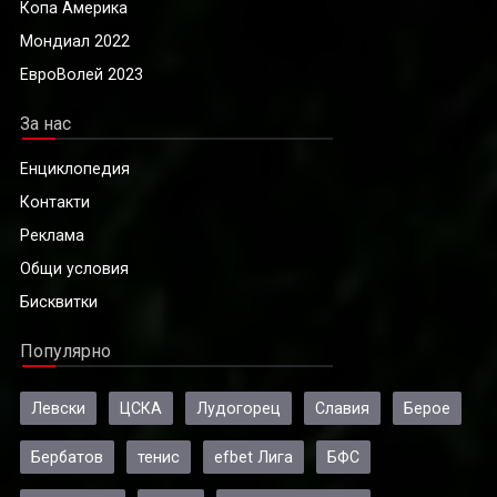
Копа Америка
Мондиал 2022
ЕвроВолей 2023
За нас
Енциклопедия
Контакти
Реклама
Общи условия
Бисквитки
Популярно
Левски
ЦСКА
Лудогорец
Славия
Берое
Бербатов
тенис
efbet Лига
БФС