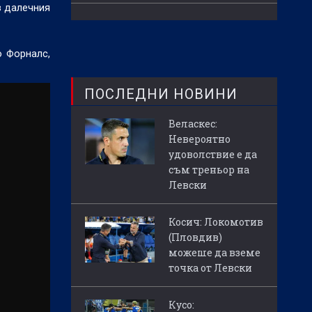
в далечния
о Форналс,
ПОСЛЕДНИ НОВИНИ
Веласкес:
Невероятно
удоволствие е да
съм треньор на
Левски
Косич: Локомотив
(Пловдив)
можеше да вземе
точка от Левски
Кусо: