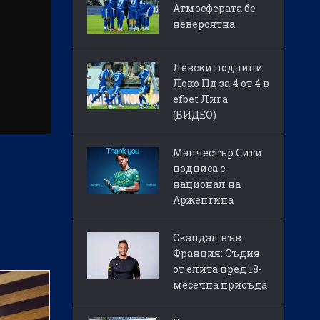
Атмосферата бе
невероятна
Левски подчини
Локо Пд за 4 от 4 в
efbet Лига
(ВИДЕО)
Манчестър Сити
подписа с
национал на
Аржентина
Скандал във
Франция: Съдия
от елита пред 18-
месечна присъда