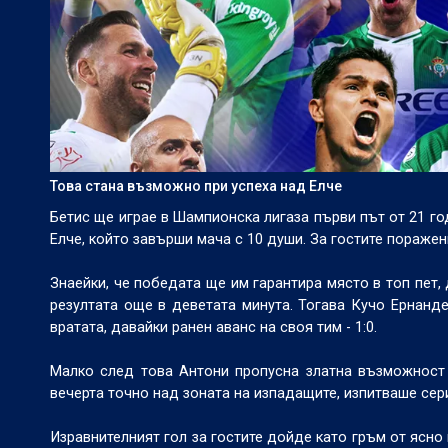
Това стана възможно при успеха над Елче
Бетис ще играе в Шампионска лигаза първи път от 21 год
Елче, който завърши мача с 10 души. За гостите поражен
Знаейки, че победата ще им гарантира място в топ пет
резултата още в деветата минута. Тогава Кучо Ернанд
вратата, давайки ранен аванс на своя тим - 1:0.
Малко след това Антони пропусна златна възможност 
вечерта точно над зоната на изпадащите, изпитваше сер
Изравнителният гол за гостите дойде като гръм от ясно 