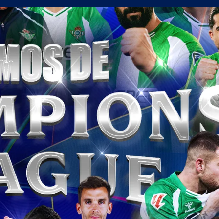
олствие е да съм треньор на Левски
в) можеше да вземе точка от Левски