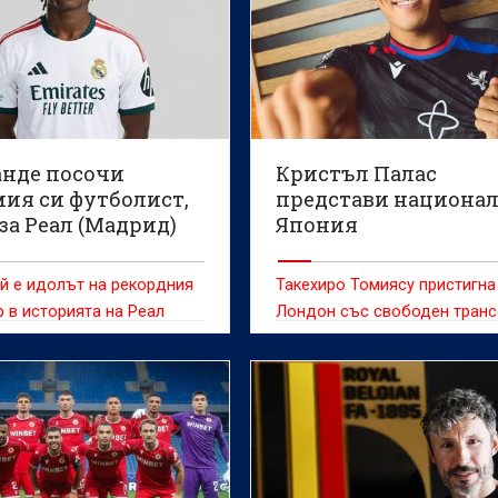
нде посочи
Кристъл Палас
ия си футболист,
представи национал
за Реал (Мадрид)
Япония
й е идолът на рекордния
Такехиро Томиясу пристигна
 в историята на Реал
Лондон със свободен тран