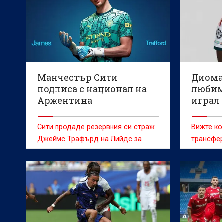
Манчестър Сити
Диома
подписа с национал на
любим
Аржентина
играл 
Сити продаде резервния си страж
Вижте ко
Джеймс Трафърд на Лийдс за
трансфер
близо 40 милиона паунда