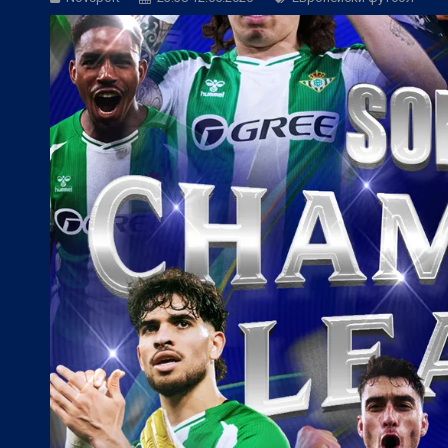
БГ Футбол:
Веласкес: Невероятно удов
БГ Футбол:
Косич: Локомотив (Пловди