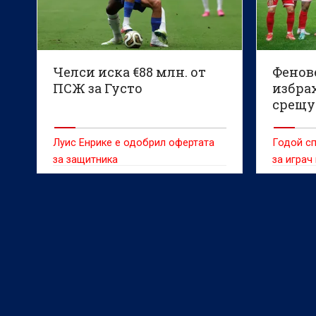
Челси иска €88 млн. от
Фенов
ПСЖ за Густо
избрах
срещу
Луис Енрике е одобрил офертата
Годой сп
за защитника
за играч