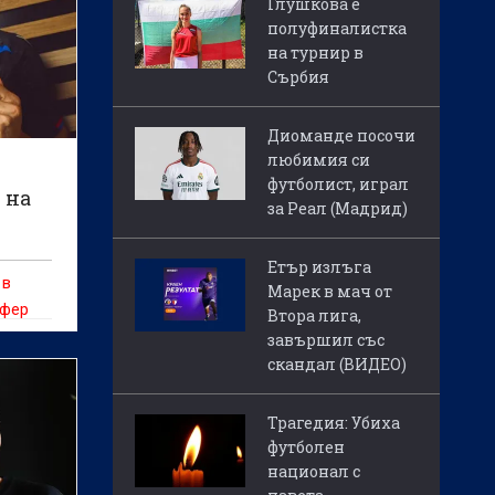
Глушкова е
полуфиналистка
на турнир в
Сърбия
Диоманде посочи
любимия си
футболист, играл
 на
за Реал (Мадрид)
Етър излъга
 в
Марек в мач от
сфер
Втора лига,
завършил със
скандал (ВИДЕО)
Трагедия: Убиха
футболен
национал с