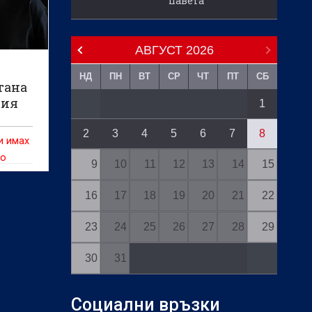
павета
АВГУСТ
2026
НД
ПН
ВТ
СР
ЧТ
ПТ
СБ
тана
гия
1
2
3
4
5
6
7
8
и имах
то
9
10
11
12
13
14
15
16
17
18
19
20
21
22
23
24
25
26
27
28
29
30
31
Социални връзки