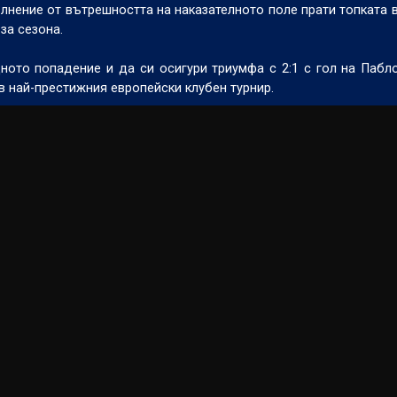
ълнение от вътрешността на наказателното поле прати топката 
 за сезона.
ното попадение и да си осигури триумфа с 2:1 с гол на Пабл
в най-престижния европейски клубен турнир.