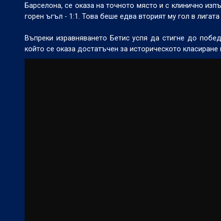
Барселона, се оказа на точното място и с клинично изп
горен ъгъл - 1:1. Това беше едва вторият му гол в лигата
Въпреки изравняването Бетис успя да стигне до побед
който се оказа достатъчен за историческото класиране 