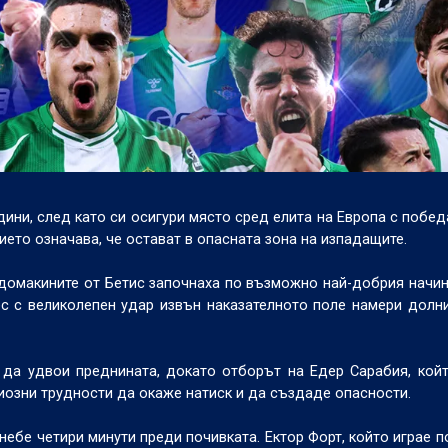
ини, след като си осигури място сред елита на Европа с победа
ието означава, че остават в опасната зона на изпадащите.
, домакините от Бетис започнаха по възможно най-добрия начин
ес с великолепен удар извън наказателното поле намери долн
да удвои преднината, докато отборът на Едер Сарабия, кой
иозни трудности да окаже натиск и да създаде опасности.
небе четири минути преди почивката. Ектор Форт, който играе п