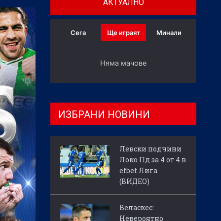
АКТУАЛНО
Сега
Ще играят
Минали
Няма мачове
ИЗБРАНИ НОВИНИ
Левски подчини
Локо Пд за 4 от 4 в
efbet Лига
(ВИДЕО)
Веласкес:
Невероятно