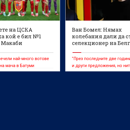
ете на ЦСКА
Ван Бомел: Нямах
а кой е бил №1
колебания дали да с
 Макаби
селекционер на Бел
ечели най-много вотове
"През последните две годин
 на мача в Батуми
и други предложения, но ни
едно от тях не ме убеди"