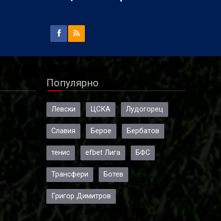
Популярно
Левски
ЦСКА
Лудогорец
Славия
Берое
Бербатов
тенис
efbet Лига
БФС
Трансфери
Ботев
Григор Димитров