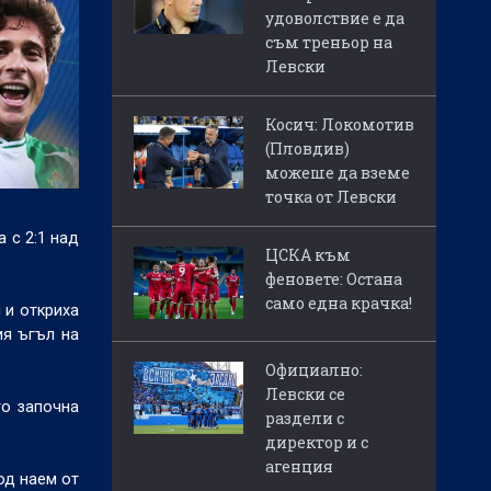
удоволствие е да
съм треньор на
Левски
Косич: Локомотив
(Пловдив)
можеше да вземе
точка от Левски
 с 2:1 над
ЦСКА към
феновете: Остана
само една крачка!
 и откриха
ия ъгъл на
Официално:
Левски се
то започна
раздели с
директор и с
агенция
од наем от