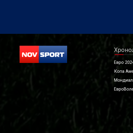
Хроно
Евро 202
Копа Ам
Мондиал
ЕвроВоле