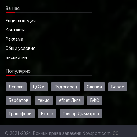
За нас
Енциклопедия
Контакти
Реклама
Общи условия
Бисквитки
Популярно
Левски
ЦСКА
Лудогорец
Славия
Берое
Бербатов
тенис
efbet Лига
БФС
Трансфери
Ботев
Григор Димитров
© 2021-2024, Всички права запазени Novsport.com.
CC