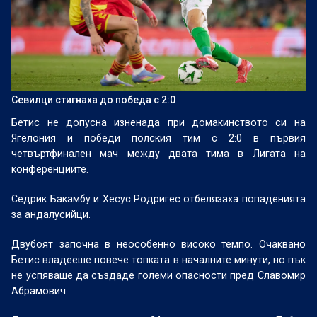
Севилци стигнаха до победа с 2:0
Бетис не допусна изненада при домакинството си на
Ягелония и победи полския тим с 2:0 в първия
четвъртфинален мач между двата тима в Лигата на
конференциите.
Седрик Бакамбу и Хесус Родригес отбелязаха попаденията
за андалусийци.
Двубоят започна в неособенно високо темпо. Очаквано
Бетис владееше повече топката в началните минути, но пък
не успяваше да създаде големи опасности пред Славомир
Абрамович.