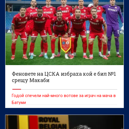
Феновете на ЦСКА избраха кой е бил №1
срещу Макаби
Годой спечели най-много вотове за играч на мача в
Батуми