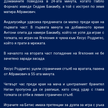
Домакините поведоха в 24-ата минута, когато Пабло
Форналс изведе Седрик Бакамбу, а той с изстрел по земя
матира Абрамович.
Андалусийци удвоиха преднината си малко преди края на
първата част. В първата минута на добавеното време
Антони опита да намери Бакамбу, който не успя да играе с
топката, но играч на Ягелония я чукна към Хесус Родригес,
който я прати в мрежата.
В началото на втората част попадение на Ягелония не бе
зачетено заради засада.
Хесус Родригес уцели страничния стълб на вратата, пазена
от Абрамович в 55-ата минута.
Четвърт час преди края на мача и централният бранител
Натан пропусна да се разпише, като след удар с глава
топката се отби в левия страничен стълб.
Играчите на Бетис имаха претенции за дузпа за игра с ръка