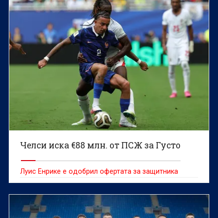
Челси иска €88 млн. от ПСЖ за Густо
Луис Енрике е одобрил офертата за защитника