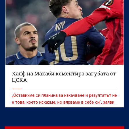
Халф на Макаби коментира загубата от
ЦСКА
„Оставихме си планина за изкачване и резултатът не
е това, което искахме, но вярваме в себе си“, заяви
Итамар Ной