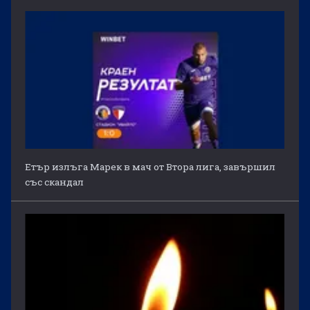
Етър излъга Марек в мач от Втора лига, завършил
със скандал