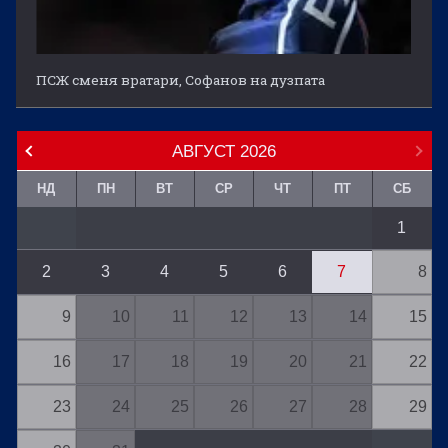
ПСЖ сменя вратари, Софанов на дузпата
АВГУСТ
2026
НД
ПН
ВТ
СР
ЧТ
ПТ
СБ
1
2
3
4
5
6
7
8
9
10
11
12
13
14
15
16
17
18
19
20
21
22
23
24
25
26
27
28
29