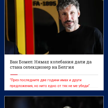
Ван Бомел: Нямах колебания дали да
стана селекционер на Белгия
"През последните две години имах и други
предложения, но нито едно от тях не ме убеди"