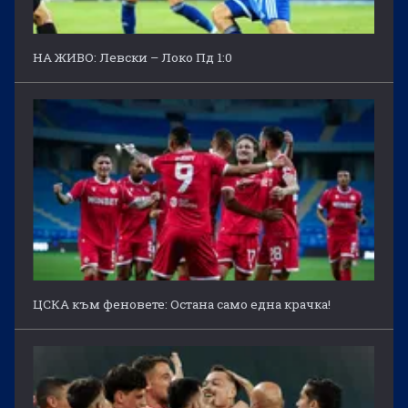
НА ЖИВО: Левски – Локо Пд 1:0
ЦСКА към феновете: Остана само една крачка!