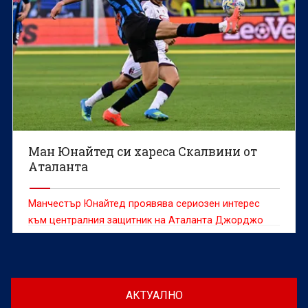
Ман Юнайтед си хареса Скалвини от
Аталанта
Манчестър Юнайтед проявява сериозен интерес
към централния защитник на Аталанта Джорджо
Скалвини, който е сред основните варианти за
подсилване на отбраната през настоящия
трансферен прозорец
АКТУАЛНО