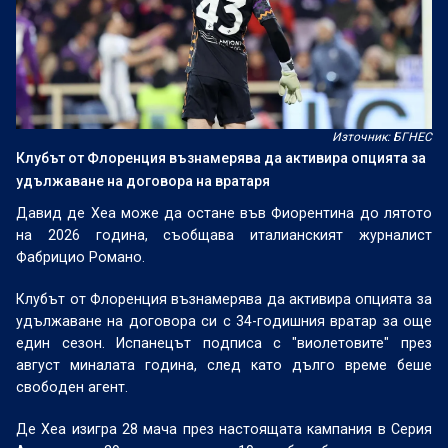
Източник: БГНЕС
Клубът от Флоренция възнамерява да активира опцията за
удължаване на договора на вратаря
Давид де Хеа може да остане във Фиорентина до лятото
на 2026 година, съобщава италианският журналист
Фабрицио Романо.
Клубът от Флоренция възнамерява да активира опцията за
удължаване на договора си с 34-годишния вратар за още
един сезон. Испанецът подписа с "виолетовите" през
август миналата година, след като дълго време беше
свободен агент.
Де Хеа изигра 28 мача през настоящата кампания в Серия