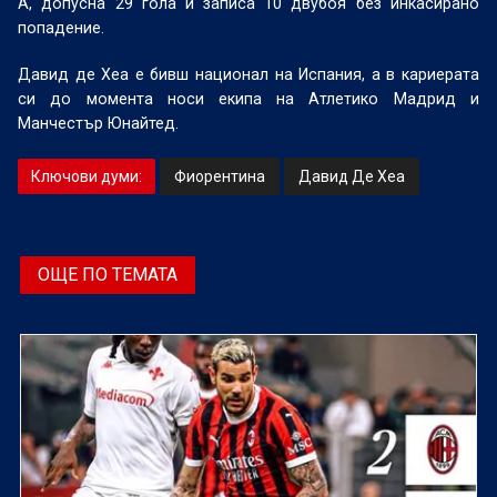
А, допусна 29 гола и записа 10 двубоя без инкасирано
попадение.
Давид де Хеа е бивш национал на Испания, а в кариерата
си до момента носи екипа на Атлетико Мадрид и
Манчестър Юнайтед.
Ключови думи:
Фиорентина
Давид Де Хеа
ОЩЕ ПО ТЕМАТА