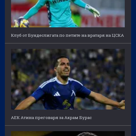
Клуб от Бундеслигата по петите на вратаря на ЦСКА
АЕК Атина преговаря за Акрам Бурас