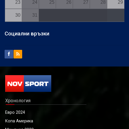
23
24
25
26
27
28
29
30
31
Социални връзки
Хронология
Евро 2024
Копа Америка