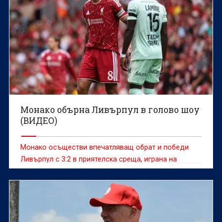
Монако обърна Ливърпул в голово шоу
(ВИДЕО)
Монако осъществи впечатляващ обрат и победи
Ливърпул с 3:2 в приятелска среща, играна на
легендарния стадион „Анфийлд“