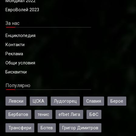
Мондиал 2022
ЕвроВолей 2023
За нас
Енциклопедия
Контакти
Реклама
Общи условия
Бисквитки
Популярно
Левски
ЦСКА
Лудогорец
Славия
Берое
Бербатов
тенис
efbet Лига
БФС
Трансфери
Ботев
Григор Димитров