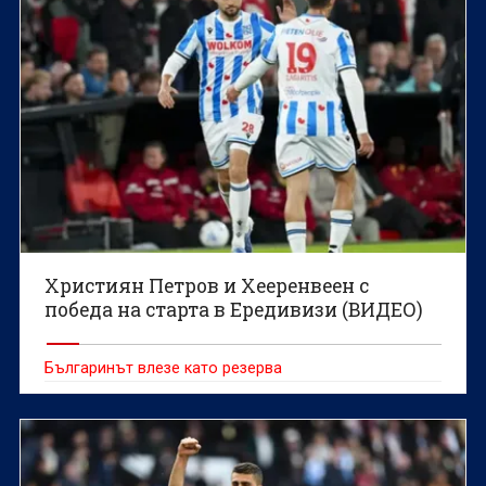
Християн Петров и Хееренвеен с
победа на старта в Ередивизи (ВИДЕО)
Българинът влезе като резерва