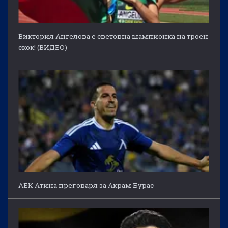
Виктория Ангелова е световна шампионка на троен
скок! (ВИДЕО)
АЕК Атина преговаря за Акрам Бурас