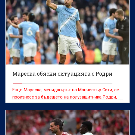
Мареска обясни ситуацията с Родри
Енцо Мареска, мениджърът на Манчестър Сити, се
произнесе за бъдещето на полузащитника Родри,
който е в процес на преговори за преминаване в
Барселона