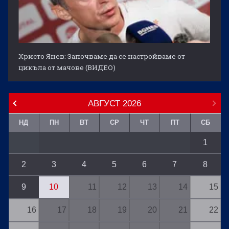
Христо Янев: Започваме да се настройваме от
цикъла от мачове (ВИДЕО)
АВГУСТ
2026
НД
ПН
ВТ
СР
ЧТ
ПТ
СБ
1
2
3
4
5
6
7
8
9
10
11
12
13
14
15
16
17
18
19
20
21
22