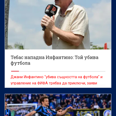
Тебас нападна Инфантино: Той убива
футбола
Джани Инфантино "убива същността на футбола" и
управление на ФИФА трябва да приключи, заяви
ръководителят на испанската ЛаЛига Хавиер Тебас,
цитиран от ДПА