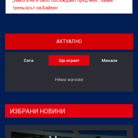
„Никога не е било обсъждано пред мен“, заяви
треньорът на Байерн
АКТУАЛНО
Сега
Ще играят
Минали
Няма мачове
ИЗБРАНИ НОВИНИ