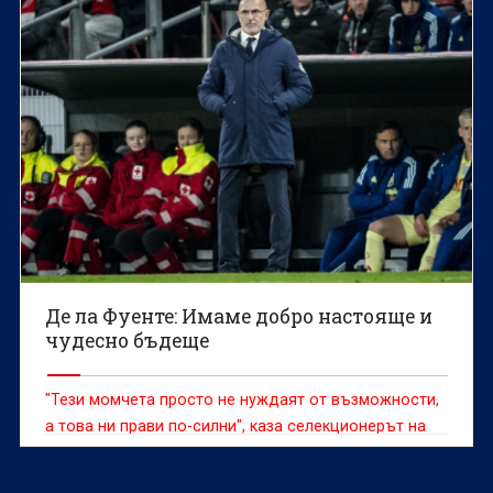
Де ла Фуенте: Имаме добро настояще и
чудесно бъдеще
"Тези момчета просто не нуждаят от възможности,
а това ни прави по-силни", каза селекционерът на
Испания