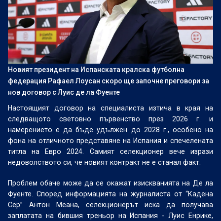
Новият президент на Испанската кралска футболна
федерация Рафаел Лоусан скоро ще започне преговори за
нов договор с Луис де ла Фуенте
Настоящият договор на специалиста изтича в края на
следващото световно първенство през 2026 г. и
намерението е да бъде удължен до 2028 г., особено на
фона на отличното представяне на Испания и спечелената
титла на Евро 2024. Самият селекционер вече изрази
недоволството си, че новият контракт не е станал факт.
Проблем обаче може да се окажат изискванията на Де ла
Фуенте. Според информацията на журналиста от “Кадена
Сер” Антон Меана, селекционерът иска да получава
заплатата на бившия треньор на Испания - Луис Енрике,