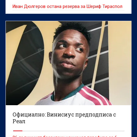
Иван Дюлгеров остана резерва за Шериф Тираспол
Официално: Винисиус предподписа с
Реал