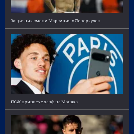
Защитник смени Марсилия с Леверкузен
ПСЖ привлече халф на Монако