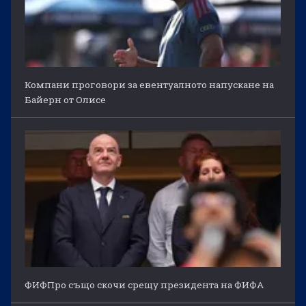
Компани проговори за евентуалното напускане на
Байерн от Олисе
ФИФПро също скочи срещу президента на ФИФА