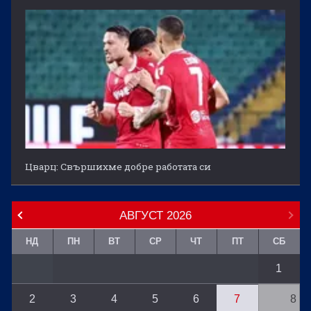
Цварц: Свършихме добре работата си
АВГУСТ
2026
НД
ПН
ВТ
СР
ЧТ
ПТ
СБ
1
2
3
4
5
6
7
8