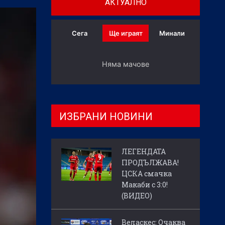
АКТУАЛНО
Сега
Ще играят
Минали
Няма мачове
ИЗБРАНИ НОВИНИ
ЛЕГЕНДАТА
ПРОДЪЛЖАВА!
ЦСКА смачка
Макаби с 3:0!
(ВИДЕО)
Веласкес: Очаква