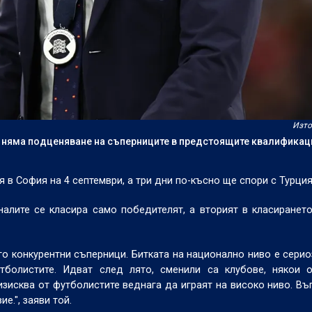
Изто
а няма подценяване на съперниците в предстоящите квалификац
 в София на 4 септември, а три дни по-късно ще спори с Турция
налите се класира само победителят, а вторият в класиранет
го конкурентни съперници. Битката на национално ниво е серио
тболистите. Идват след лято, сменили са клубове, някои 
зисква от футболистите веднага да играят на високо ниво. Въ
е.", заяви той.