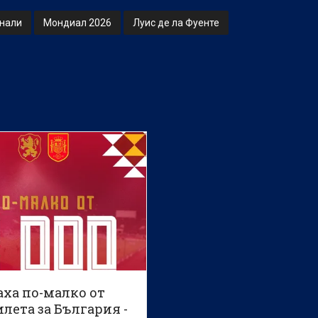
онали
Мондиал 2026
Луис де ла Фуенте
аха по-малко от
илета за България -