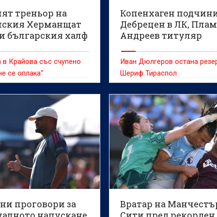
ят треньор на
Копенхаген подчин
ския Херманщат
Дебрецен в ЛК, Пла
и българския халф
Андреев титуляр
и Иванов
(ВИДЕО)
а в Крайова със счупено
Иван Дюлгеров остана резе
не се оплака“
Шериф Тираспол
ни проговори за
Вратар на Манчестъ
уалното напускане
Сити пред рекорден