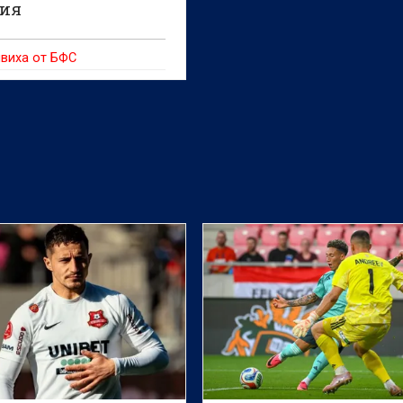
ия
виха от БФС