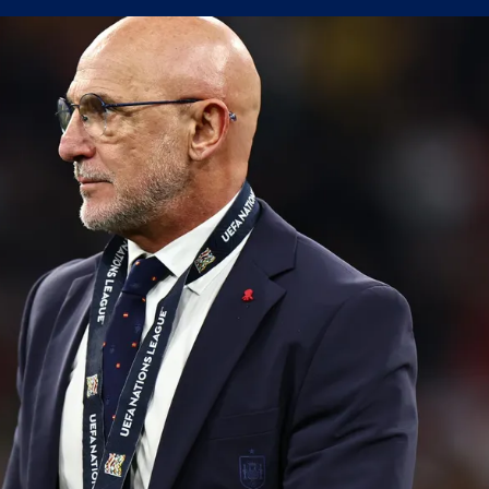
н мач
(Мадрид) обяви най-скъпия трансфер в историята си