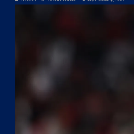
БГ Футбол:
Веласкес: Очаква ни труде
Европейски футбол:
Официално: Реал 