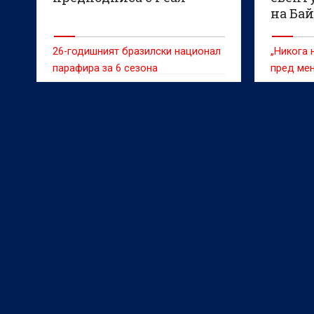
на Бай
26-годишният бразилски национал
„Никога 
парафира за 6 сезона
пред мен
Байерн