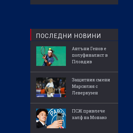
ПОСЛЕДНИ НОВИНИ
Антъни Генов е
полуфиналист в
Пловдив
Защитник смени
Марсилия с
Леверкузен
ПСЖ привлече
халф на Монако