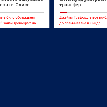
ерн от Олисе
трансфер
не е било обсъждано
Джеймс Трафорд е все по-б
“, заяви треньорът на
до преминаване в Лийдс