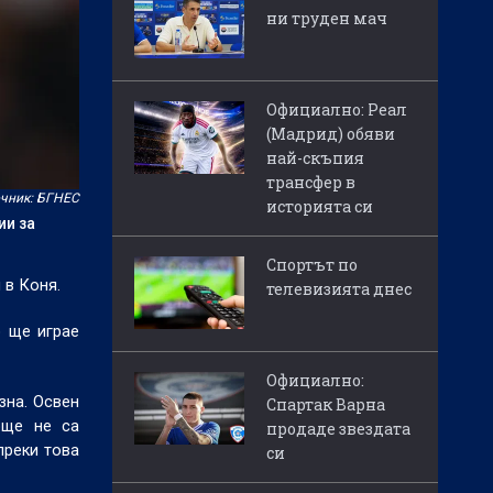
ни труден мач
Официално: Реал
(Мадрид) обяви
най-скъпия
трансфер в
чник: БГНЕС
историята си
ии за
Спортът по
 в Коня.
телевизията днес
о ще играе
Официално:
зна. Освен
Спартак Варна
още не са
продаде звездата
преки това
си