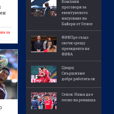
Компани
и
проговори за
мен
евентуалното
напускане на
Байерн от Олисе
рва за
ФИФПро също
скочи срещу
президента на
ФИФА
Цварц:
Свършихме
добре работата си
Сенси: Няма да е
лесно на реванша
р