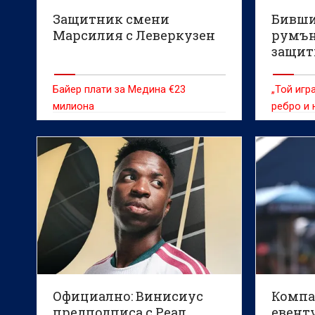
Защитник смени
Бивши
Марсилия с Леверкузен
румън
защит
Антон
Байер плати за Медина €23
„Той игр
милиона
ребро и 
Официално: Винисиус
Компа
предподписа с Реал
евент