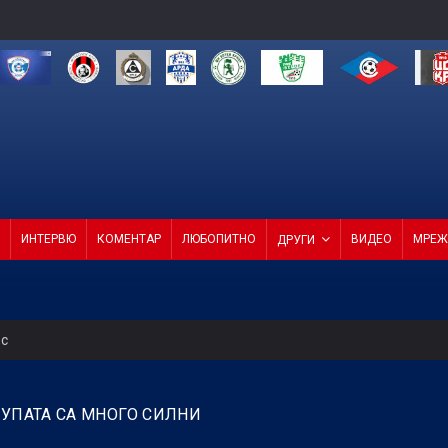
ИНТЕРВЮ
КОМЕНТАР
ЛЮБОПИТНО
ВИДЕО
МРЕЖ
ДРУГИ
ес
 продаде звездата си
РУПАТА СА МНОГО СИЛНИ
СКА смачка Макаби с 3:0! (ВИДЕО)