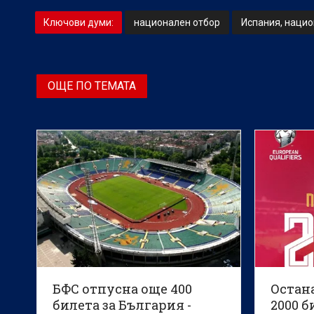
Ключови думи:
национален отбор
Испания, наци
ОЩЕ ПО ТЕМАТА
БФС отпусна още 400
Остан
билета за България -
2000 б