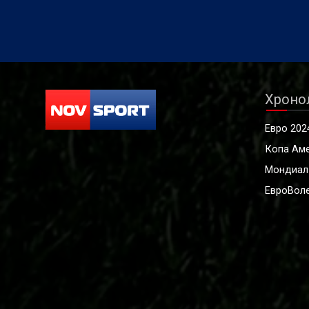
Хроно
Евро 202
Копа Ам
Мондиал
ЕвроВоле