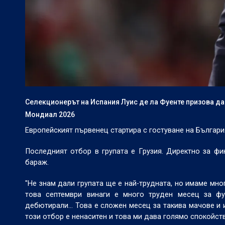
Селекционерът на Испания Луис де ла Фуенте призова д
Мондиал 2026
Европейският първенец стартира с гостуване на България
Последният отбор в групата е Грузия. Директно за фи
бараж.
"Не знам дали групата ще е най-трудната, но имаме мно
това септември винаги е много труден месец за фу
дебютирали… Това е сложен месец за такива мачове и и
този отбор е ненаситен и това ми дава голямо спокойстви