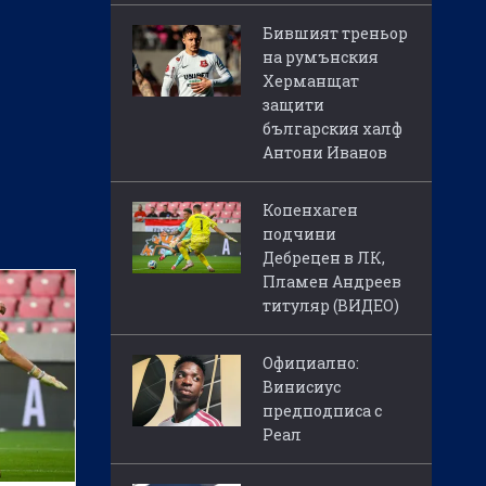
Бившият треньор
на румънския
Херманщат
защити
българския халф
Антони Иванов
Копенхаген
подчини
Дебрецен в ЛК,
Пламен Андреев
титуляр (ВИДЕО)
Официално:
Винисиус
предподписа с
Реал