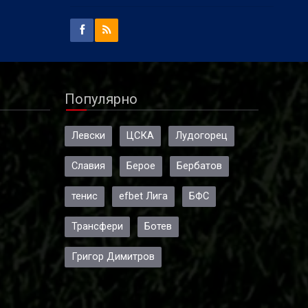
Популярно
Левски
ЦСКА
Лудогорец
Славия
Берое
Бербатов
тенис
efbet Лига
БФС
Трансфери
Ботев
Григор Димитров