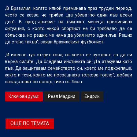
„В Бразилия, когато някой преминава през труден период,
често се казва, че трябва „да убива по един лъв всеки
ден“. В продължение на няколко месеца преживявах
ситуация, с която никой спортист не би трябвало да се
сблъсква, но реших, че няма да убия нито един лъв. Реших
да стана такъв“, заяви бразилският футболист.
„И именно тук открих това, от което се нуждаех, за да си
върна силите. Да следвам инстинкта си. Да атакувам като
лъв. Да защитавам семейството си, което ме подкрепяше,
както и тези, които ме посрещнаха толкова топло“, добави
нападателят по повод тима от Лион.
Ключови думи:
Реал Мадрид
Ендрик
ОЩЕ ПО ТЕМАТА