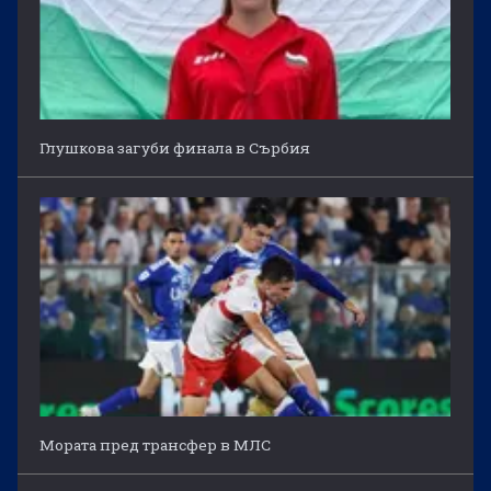
Глушкова загуби финала в Сърбия
Мората пред трансфер в МЛС