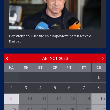
Боримиров: Ние ще сме барометърът в мача с
Кайрат
АВГУСТ
2026
НД
ПН
ВТ
СР
ЧТ
ПТ
СБ
1
2
3
4
5
6
7
8
9
10
11
12
13
14
15
16
17
18
19
20
21
22