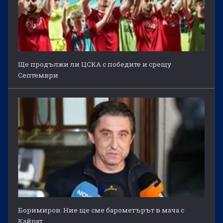
Ще продължи ли ЦСКА с победите и срещу
Септември
Боримиров: Ние ще сме барометърът в мача с
Кайрат