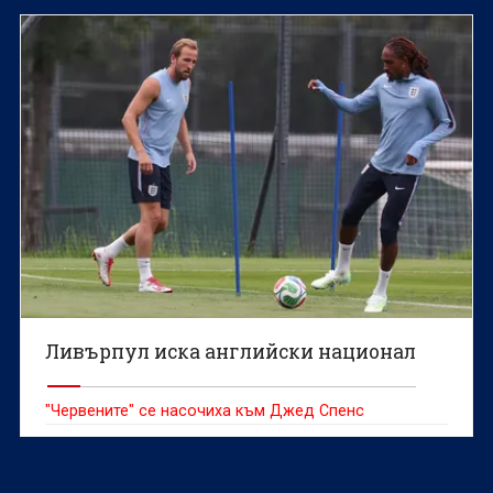
Ливърпул иска английски национал
"Червените" се насочиха към Джед Спенс