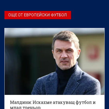
ОЩЕ ОТ ЕВРОПЕЙСКИ ФУТБОЛ
Малдини: Искахме атакуващ футбол и
млад треньор