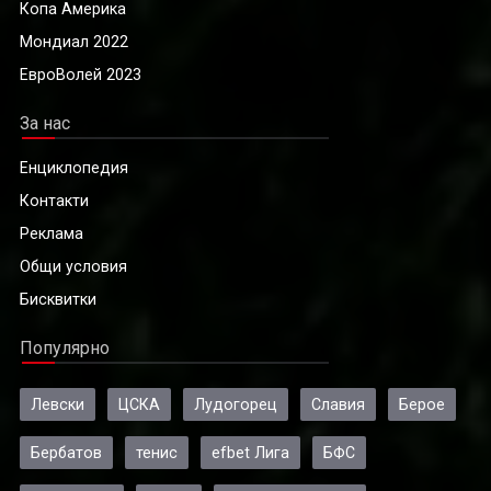
Копа Америка
Мондиал 2022
ЕвроВолей 2023
За нас
Енциклопедия
Контакти
Реклама
Общи условия
Бисквитки
Популярно
Левски
ЦСКА
Лудогорец
Славия
Берое
Бербатов
тенис
efbet Лига
БФС