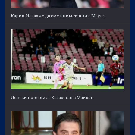
Карик: Искахме да сме внимателни с Маунт
Левски потегли за Казахстан с Майкон