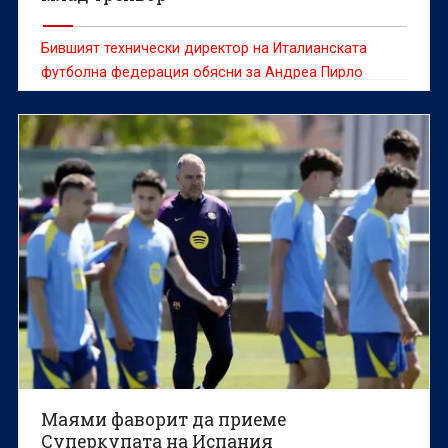
Бившият технически директор на Италианската
футболна федерация обясни за Андреа Пирло
Маями фаворит да приеме
Суперкупата на Испания