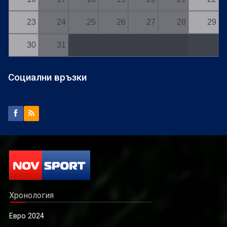
23
24
25
26
27
28
29
30
31
Социални връзки
Хронология
Евро 2024