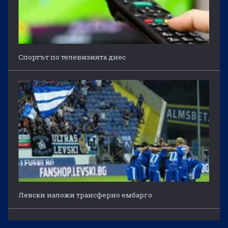
Спортът по телевизията днес
Левски наложи трансферно ембарго