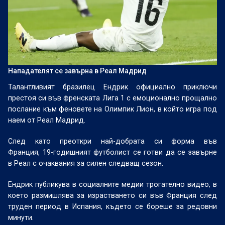
Нападателят се завърна в Реал Мадрид
Талантливият бразилец Ендрик официално приключи
престоя си във френската Лига 1 с емоционално прощално
послание към феновете на Олимпик Лион, в който игра под
наем от Реал Мадрид.
След като преоткри най-добрата си форма във
Франция, 19-годишният футболист се готви да се завърне
в Реал с очаквания за силен следващ сезон.
Ендрик публикува в социалните медии трогателно видео, в
което размишлява за израстването си във Франция след
труден период в Испания, където се бореше за редовни
минути.