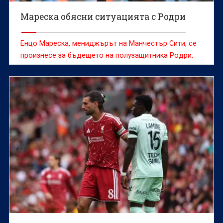
Мареска обясни ситуацията с Родри
Енцо Мареска, мениджърът на Манчестър Сити, се
произнесе за бъдещето на полузащитника Родри,
който е в процес на преговори за преминаване в
Барселона