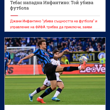
Тебас нападна Инфантино: Той убива
футбола
Джани Инфантино "убива същността на футбола" и
управление на ФИФА трябва да приключи, заяви
ръководителят на испанската ЛаЛига Хавиер Тебас,
цитиран от ДПА