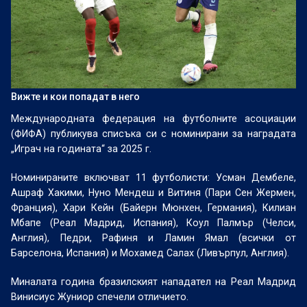
Вижте и кои попадат в него
Международната федерация на футболните асоциации
(ФИФА) публикува списъка си с номинирани за наградата
„Играч на годината“ за 2025 г.
Номинираните включват 11 футболисти: Усман Дембеле,
Ашраф Хакими, Нуно Мендеш и Витиня (Пари Сен Жермен,
Франция), Хари Кейн (Байерн Мюнхен, Германия), Килиан
Мбапе (Реал Мадрид, Испания), Коул Палмър (Челси,
Англия), Педри, Рафиня и Ламин Ямал (всички от
Барселона, Испания) и Мохамед Салах (Ливърпул, Англия).
Миналата година бразилският нападател на Реал Мадрид
Винисиус Жуниор спечели отличието.