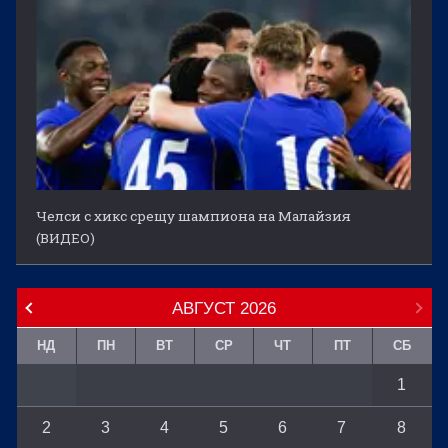
Челси с хикс срещу шампиона на Малайзия
(ВИДЕО)
АВГУСТ
2026
НД
ПН
ВТ
СР
ЧТ
ПТ
СБ
1
2
3
4
5
6
7
8