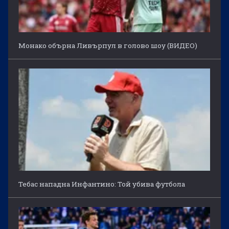
Монако обърна Ливърпул в голово шоу (ВИДЕО)
Тебас нападна Инфантино: Той убива футбола