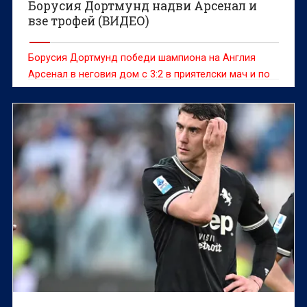
Борусия Дортмунд надви Арсенал и
взе трофей (ВИДЕО)
Борусия Дортмунд победи шампиона на Англия
Арсенал в неговия дом с 3:2 в приятелски мач и по
този начин спечели Емирейтс Къп