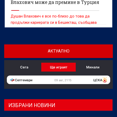
Влахович може да премине в Турция
Душан Влахович е все по-близо до това да
продължи кариерата си в Бешикташ, съобщава
италианското издание La Gazzetta dello Sport
АКТУАЛНО
Сега
Ще играят
Минали
Септември
ЦСКА
09 авг, 21:15
ИЗБРАНИ НОВИНИ