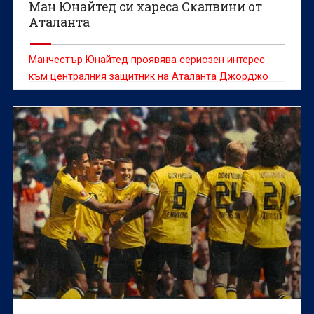
Ман Юнайтед си хареса Скалвини от
Аталанта
Манчестър Юнайтед проявява сериозен интерес
към централния защитник на Аталанта Джорджо
Скалвини, който е сред основните варианти за
подсилване на отбраната през настоящия
трансферен прозорец