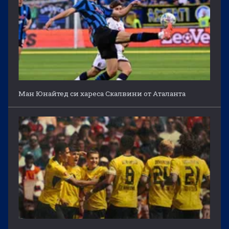
Ман Юнайтед си хареса Скалвини от Аталанта