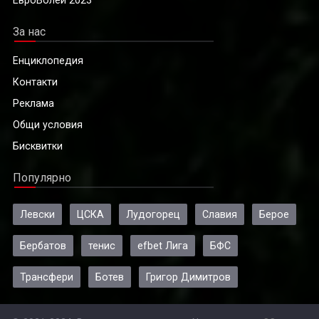
ЕвроВолей 2023
За нас
Енциклопедия
Контакти
Реклама
Общи условия
Бисквитки
Популярно
Левски
ЦСКА
Лудогорец
Славия
Берое
Бербатов
тенис
efbet Лига
БФС
Трансфери
Ботев
Григор Димитров