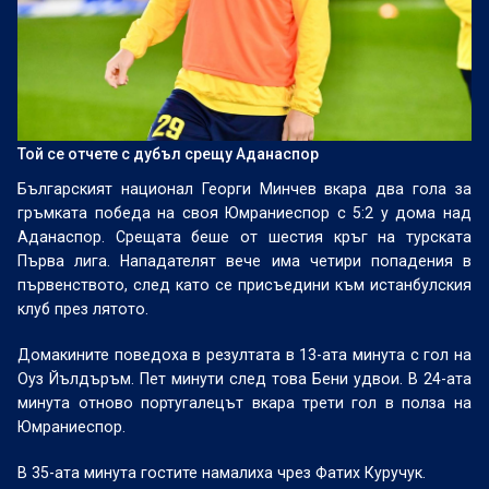
Той се отчете с дубъл срещу Аданаспор
Българският национал Георги Минчев вкара два гола за
гръмката победа на своя Юмраниеспор с 5:2 у дома над
Аданаспор. Срещата беше от шестия кръг на турската
Първа лига. Нападателят вече има четири попадения в
първенството, след като се присъедини към истанбулския
клуб през лятото.
Домакините поведоха в резултата в 13-ата минута с гол на
Оуз Йълдъръм. Пет минути след това Бени удвои. В 24-ата
минута отново португалецът вкара трети гол в полза на
Юмраниеспор.
В 35-ата минута гостите намалиха чрез Фатих Куручук.