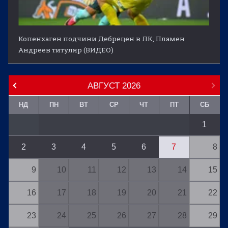
Копенхаген подчини Дебрецен в ЛК, Пламен
Андреев титуляр (ВИДЕО)
АВГУСТ
2026
НД
ПН
ВТ
СР
ЧТ
ПТ
СБ
1
2
3
4
5
6
7
8
9
10
11
12
13
14
15
16
17
18
19
20
21
22
23
24
25
26
27
28
29