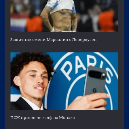
Защитник смени Марсилия с Леверкузен
ПСЖ привлече халф на Монако