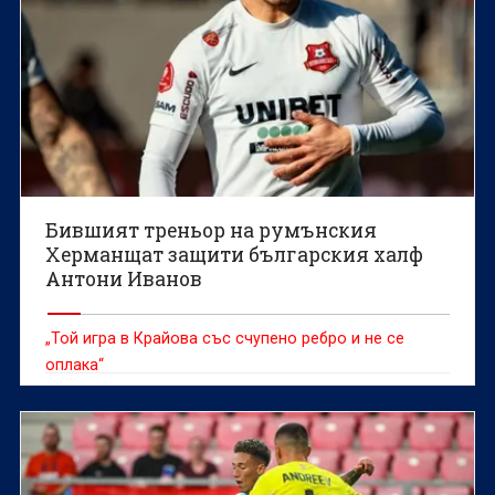
Бившият треньор на румънския
Херманщат защити българския халф
Антони Иванов
„Той игра в Крайова със счупено ребро и не се
оплака“