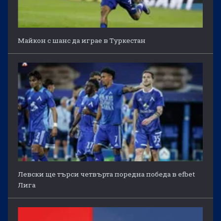
Майкон с шанс да играе в Туркестан
Левски ще търси четвърта поредна победа в efbet
Лига