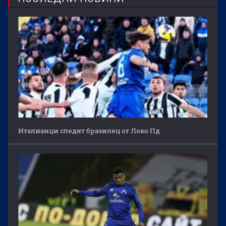
Италианци следят бразилец от Локо Пд