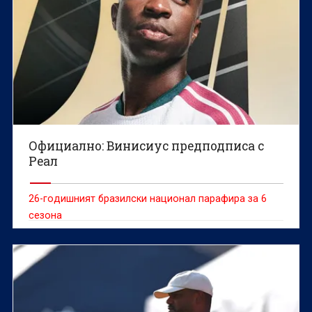
Официално: Винисиус предподписа с
Реал
26-годишният бразилски национал парафира за 6
сезона