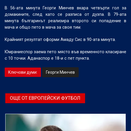
В 56-ата минута Георги Минчев вкара четвърти гол за
домакините, след като се разписа от дузпа. В 79-ата
минута българинът реализира второто си попадение в
мача и общо пето в мача за своя тим.
Крайният резултат оформи Амаду Сис в 90-ата минута.
Юмраниеспор заема пето място във временното класиране
с 10 точки. Аданаспор е 18-и с пет пункта.
Ключови думи:
Георги Минчев
ОЩЕ ОТ ЕВРОПЕЙСКИ ФУТБОЛ