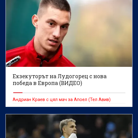
Екзекуторът на Лудогорец с нова
победа в Европа (ВИДЕО)
Андриан Краев с цял мач за Апоел (Тел Авив)