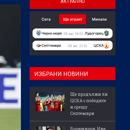
АКТУАЛНО
Сега
Ще играят
Минали
Черно море
Лудогорец
09 авг, 19:00
Септември
ЦСКА
09 авг, 21:15
ИЗБРАНИ НОВИНИ
Ще продължи ли
ЦСКА с победите
и срещу
Септември
Боримиров: Ние