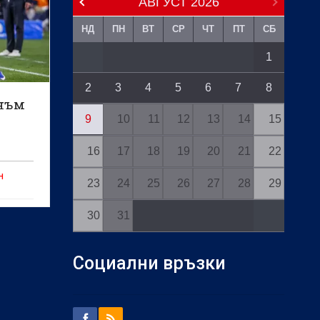
АВГУСТ
2026
НД
ПН
ВТ
СР
ЧТ
ПТ
СБ
1
2
3
4
5
6
7
8
тнъм
9
10
11
12
13
14
15
16
17
18
19
20
21
22
н
23
24
25
26
27
28
29
30
31
Социални връзки