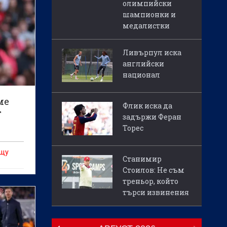
олимпийски
шампионки и
медалистки
Ливърпул иска
английски
национал
ме
Флик иска да
т
задържи Феран
Торес
ещу
Станимир
Стоилов: Не съм
треньор, който
търси извинения