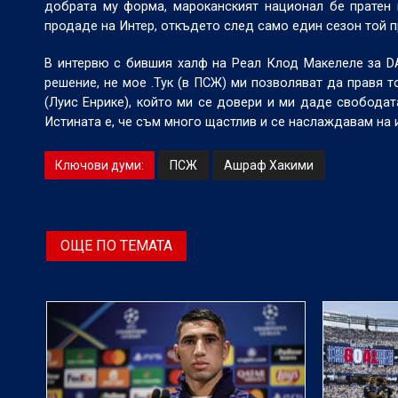
добрата му форма, мароканският национал бе пратен 
продаде на Интер, откъдето след само един сезон той 
В интервю с бившия халф на Реал Клод Макелеле за DA
решение, не мое .Тук (в ПСЖ) ми позволяват да правя т
(Луис Енрике), който ми се довери и ми даде свободат
Истината е, че съм много щастлив и се наслаждавам на и
Ключови думи:
ПСЖ
Ашраф Хакими
ОЩЕ ПО ТЕМАТА