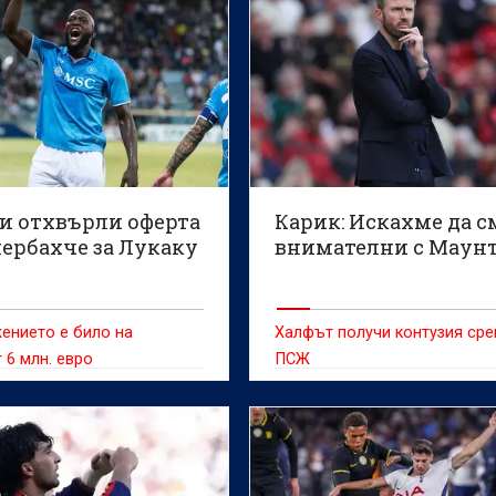
и отхвърли оферта
Карик: Искахме да с
нербахче за Лукаку
внимателни с Маун
ението е било на
Халфът получи контузия ср
 6 млн. евро
ПСЖ