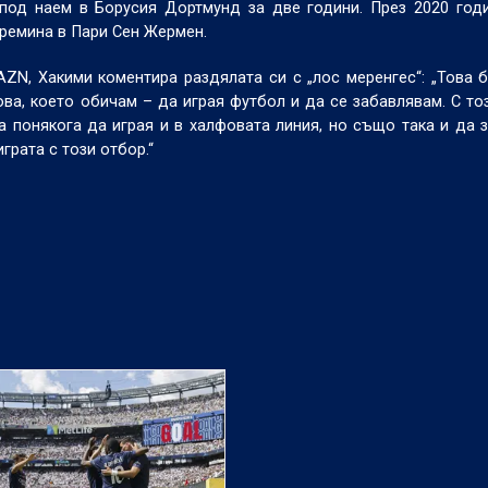
под наем в Борусия Дортмунд за две години. През 2020 год
премина в Пари Сен Жермен.
ZN, Хакими коментира раздялата си с „лос меренгес“: „Това 
ова, което обичам – да играя футбол и да се забавлявам. С то
а понякога да играя и в халфовата линия, но също така и да 
грата с този отбор.“