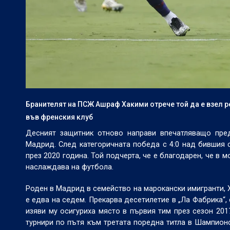
Бранителят на ПСЖ Ашраф Хакими отрече той да е взел р
във френския клуб
Десният защитник отново направи впечатляващо пре
Мадрид. След категоричната победа с 4:0 над бившия 
през 2020 година. Той подчерта, че е благодарен, че в 
наслаждава на футбола.
Роден в Мадрид в семейство на марокански имигранти, 
е едва на седем. Прекарва десетилетие в „Ла Фабрика“, 
изяви му осигуриха място в първия тим през сезон 201
турнири по пътя към третата поредна титла в Шампионс