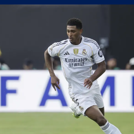
рометърът в мача с Кайрат
 нестандартните решения работят