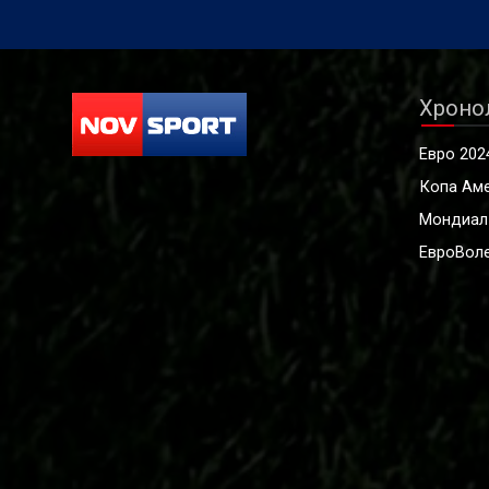
Хроно
Евро 202
Копа Ам
Мондиал
ЕвроВоле