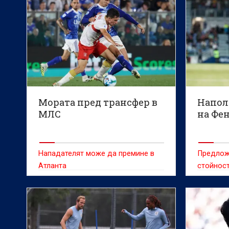
Мората пред трансфер в
Напол
МЛС
на Фе
Нападателят може да премине в
Предлож
Атланта
стойност