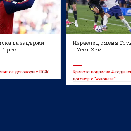
иска да задържи
Израелец сменя То
 Торес
с Уест Хем
елят се договори с ПСЖ
Крилото подписва 4-годише
договор с “чуковете”