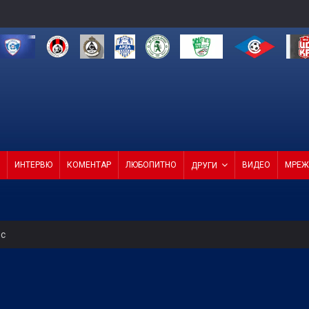
ИНТЕРВЮ
КОМЕНТАР
ЛЮБОПИТНО
ВИДЕО
МРЕЖ
ДРУГИ
ес
о ембарго
бедите и срещу Септември