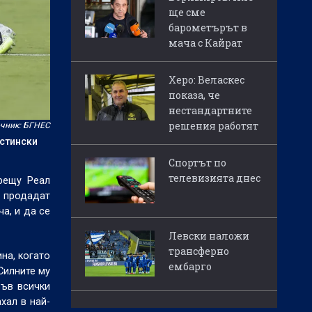
ще сме
барометърът в
мача с Кайрат
Херо: Веласкес
показа, че
нестандартните
решения работят
чник: БГНЕС
истински
Спортът по
телевизията днес
рещу Реал
о продадат
а, и да се
Левски наложи
трансферно
на, когато
ембарго
Силните му
във всички
хал в най-