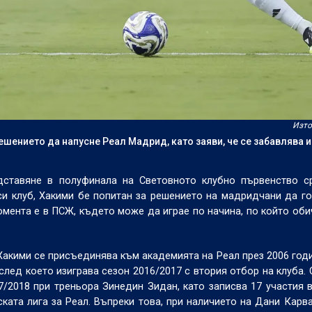
Изто
ешението да напусне Реал Мадрид, като заяви, че се забавлява 
дставяне в полуфинала на Световното клубно първенство с
си клуб, Хакими бе попитан за решението на мадридчани да г
момента е в ПСЖ, където може да играе по начина, по който обич
Хакими се присъединява към академията на Реал през 2006 годи
след което изиграва сезон 2016/2017 с втория отбор на клуба. 
7/2018 при треньора Зинедин Зидан, като записва 17 участия 
ката лига за Реал. Въпреки това, при наличието на Дани Карва