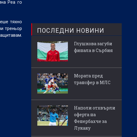
ина Реа го
беше тяхно
зи треньор
ПОСЛЕДНИ НОВИНИ
защитавам.
Глушкова загуби
финала в Сърбия
Мората пред
трансфер в МЛС
Наполи отхвърли
оферта на
Фенербахче за
Лукаку