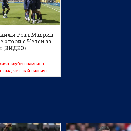
нижи Реал Мадрид
 ще спори с Челси за
я (ВИДЕО)
ският клубен шампион
оказа, че е най-силният
м момента и не остави
"белия балет"