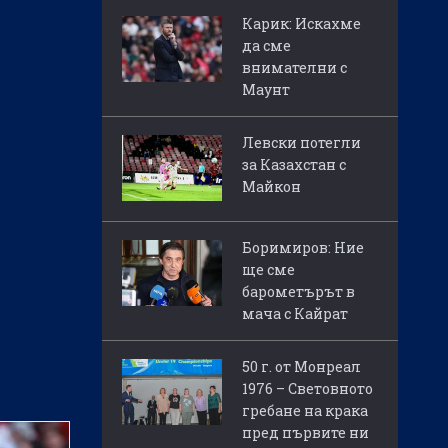
Карик: Искахме
да сме
внимателни с
Маунт
Левски потегли
за Казахстан с
Майкон
Боримиров: Ние
ще сме
барометърът в
мача с Кайрат
50 г. от Монреал
1976 – Световното
гребане на крака
пред първите ни