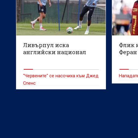
Ливърпул иска
Флик 
английски национал
Феран
"Червените" се насочиха към Джед
Нападат
Спенс