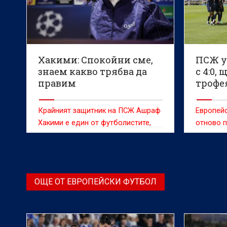
Хакими: Спокойни сме,
ПСЖ у
знаем какво трябва да
с 4:0,
правим
трофе
Крайният защитник на ПСЖ Ашраф
Европей
Хакими е един от футболистите,
отново п
които имат най-сериозно влияние
отбор къ
върху цялостното представяне на
шанс на 
тима
ОЩЕ ОТ ЕВРОПЕЙСКИ ФУТБОЛ