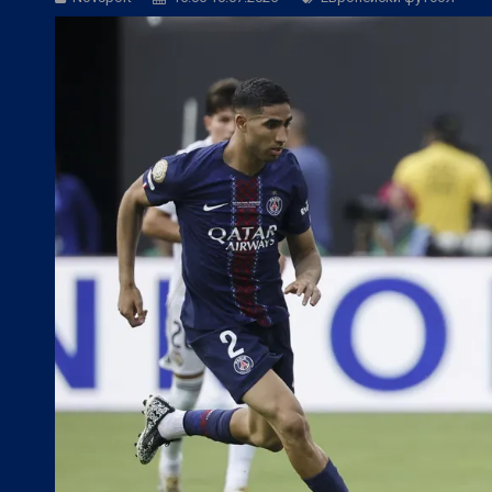
БГ Футбол:
Боримиров: Ние ще сме ба
БГ Футбол:
Херо: Веласкес показа, че