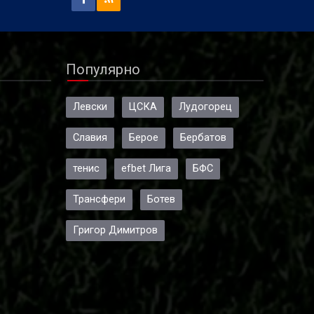
Популярно
Левски
ЦСКА
Лудогорец
Славия
Берое
Бербатов
тенис
efbet Лига
БФС
Трансфери
Ботев
Григор Димитров