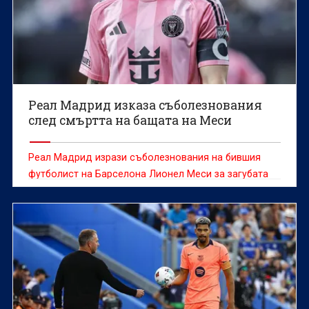
Реал Мадрид изказа съболезнования
след смъртта на бащата на Меси
Реал Мадрид изрази съболезнования на бившия
футболист на Барселона Лионел Меси за загубата
на баща му