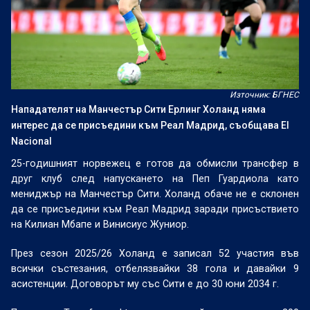
Източник: БГНЕС
Нападателят на Манчестър Сити Ерлинг Холанд няма
интерес да се присъедини към Реал Мадрид, съобщава El
Nacional
25-годишният норвежец е готов да обмисли трансфер в
друг клуб след напускането на Пеп Гуардиола като
мениджър на Манчестър Сити. Холанд обаче не е склонен
да се присъедини към Реал Мадрид заради присъствието
на Килиан Мбапе и Винисиус Жуниор.
През сезон 2025/26 Холанд е записал 52 участия във
всички състезания, отбелязвайки 38 гола и давайки 9
асистенции. Договорът му със Сити е до 30 юни 2034 г.