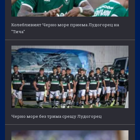
Колебливият Черно море приема Лудогорец на
"Тича"
Черно море без трима срещу Лудогорец