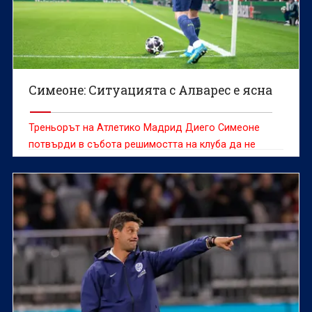
Симеоне: Ситуацията с Алварес е ясна
Треньорът на Атлетико Мадрид Диего Симеоне
потвърди в събота решимостта на клуба да не
продава Хулиан Алварес, който е желан от редица
отбори и оставането му на „Метрополитано“ през
следващия сезон далеч не е сигурно