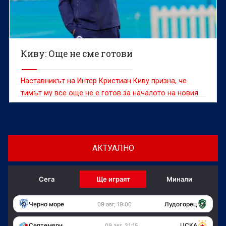
Киву: Още не сме готови
Наставникът на Интер Кристиан Киву призна, че
тимът му все още не е готов за началото на новия
сезон въпреки днешната победа с 2:1 в контролата
с Ювентус
АКТУАЛНО
Сега
Ще играят
Минали
Черно море
Лудогорец
09 авг, 19:00
Септември
ЦСКА
09 авг, 21:15