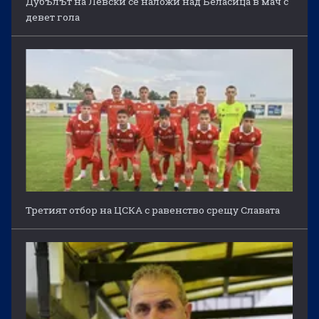
Дубълът на Левски се наложи над Беласица в мач с
девет гола
Третият отбор на ЦСКА с равенство срещу Славата