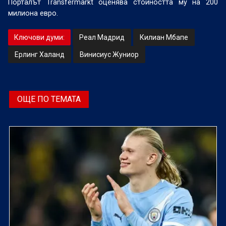
Порталът Transfermarkt оценява стойността му на 200
милиона евро.
Ключови думи:
Реал Мадрид
Килиан Мбапе
Ерлинг Халанд
Винисиус Жуниор
ОЩЕ ПО ТЕМАТА