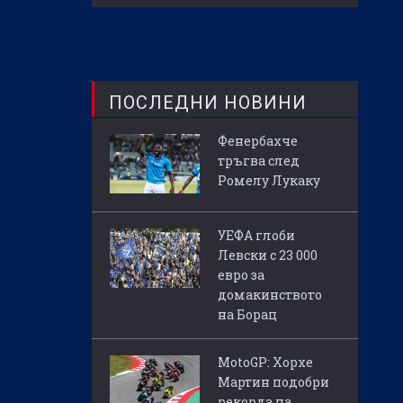
ПОСЛЕДНИ НОВИНИ
Фенербахче
тръгва след
Ромелу Лукаку
УЕФА глоби
Левски с 23 000
евро за
домакинството
на Борац
MotoGP: Хорхе
Мартин подобри
рекорда на