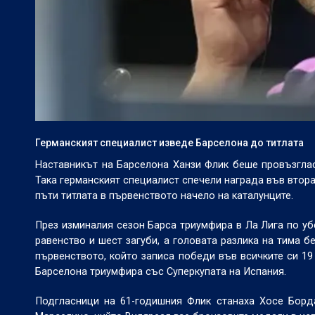
Германският специалист изведе Барселона до титлата
Наставникът на Барселона Ханзи Флик беше провъзгласе
Така германският специалист спечели награда във втора
пъти титлата в първенството начело на каталунците.
През изминалия сезон Барса триумфира в Ла Лига по уб
равенство и шест загуби, а головата разлика на тима б
първенството, който записа победи във всичките си 19
Барселона триумфира със Суперкупата на Испания.
Подгласници на 61-годишния Флик станаха Хосе Борд