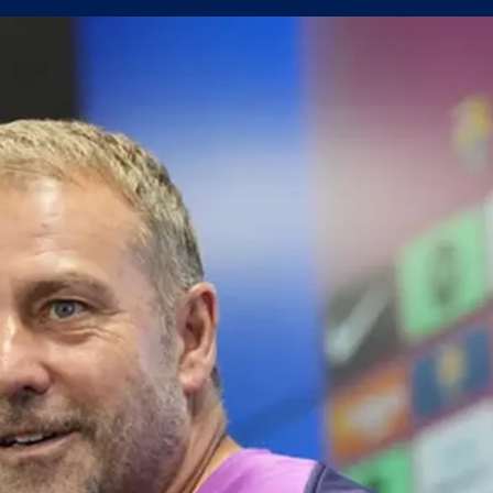
сферните планове на Левски
уцов