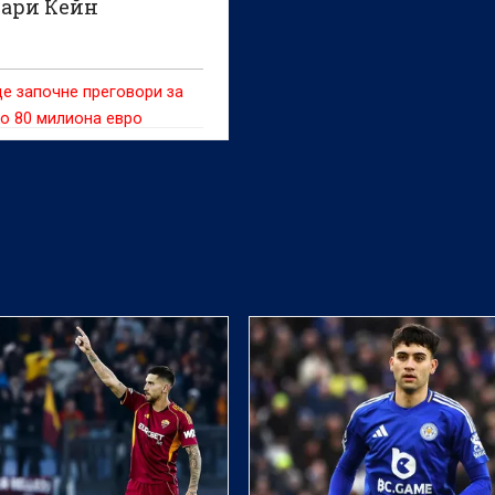
Хари Кейн
е започне преговори за
о 80 милиона евро