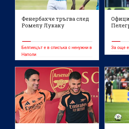
Фенербахче тръгва след
Офици
Ромелу Лукаку
Пелег
Белгиецът е в списъка с ненужни в
За още е
Наполи