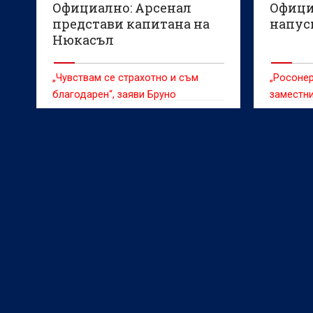
Официално: Арсенал
Офици
представи капитана на
напус
Нюкасъл
„Чувствам се страхотно и съм
„Росонер
благодарен“, заяви Бруно
заместни
Гимараеш