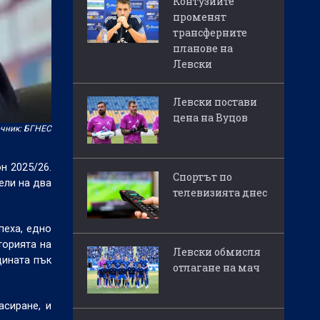
Контузиите
променят
трансферните
планове на
Левски
Левски постави
цена на Вуцов
чник: БГНЕС
н 2025/26.
Спортът по
ели на два
телевизията днес
пеха, едно
торията на
Левски обмисля
дината пък
отлагане на мач
асиране, и