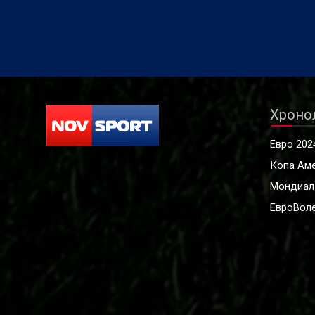
Хроно
Евро 202
Копа Ам
Мондиал
ЕвроВоле