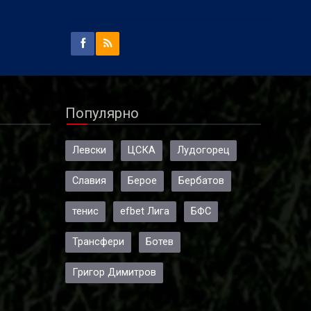
Популярно
Левски
ЦСКА
Лудогорец
Славия
Берое
Бербатов
тенис
efbet Лига
БФС
Трансфери
Ботев
Григор Димитров