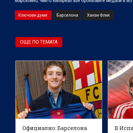
Марселино, чийто Виляреал взе бронзовите медали в исп
Ключови думи:
Барселона
Ханзи Флик
ОЩЕ ПО ТЕМАТА
Официално: Барселона
В Исп