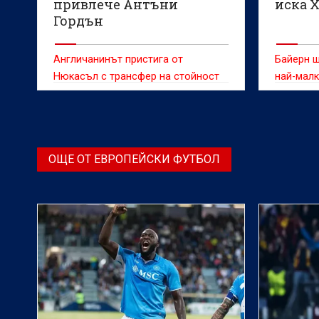
привлече Антъни
иска 
Гордън
Англичанинът пристига от
Байерн щ
Нюкасъл с трансфер на стойност
най-малк
70млн. евро
ОЩЕ ОТ ЕВРОПЕЙСКИ ФУТБОЛ