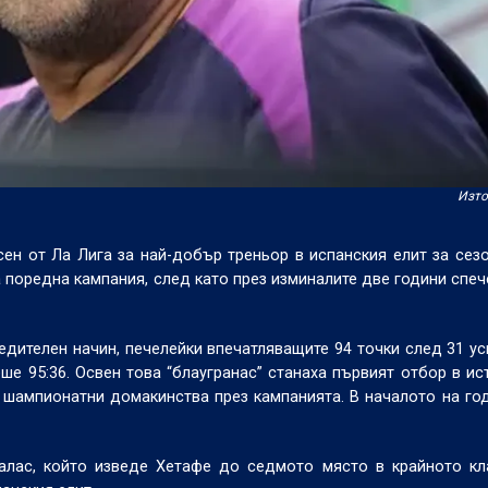
Изто
н от Ла Лига за най-добър треньор в испанския елит за сезо
 поредна кампания, след като през изминалите две години спеч
едителен начин, печелейки впечатляващите 94 точки след 31 ус
еше 95:36. Освен това “блаугранас” станаха първият отбор в ис
 шампионатни домакинства през кампанията. В началото на го
алас, който изведе Хетафе до седмото място в крайното кл