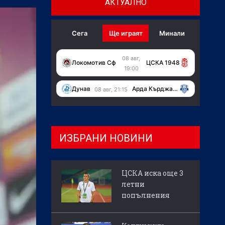
АКТУАЛНО
Сега
Ще играят
Минали
08 авг,
Локомотив Сф
ЦСКА 1948
19:00
Дунав
Арда Кърджали
08 авг, 21:15
ИЗБРАНИ НОВИНИ
ЦСКА иска още 3
летни
попълнения