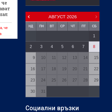
 че
дават
нал
АВГУСТ
2026
НД
ПН
ВТ
СР
ЧТ
ПТ
СБ
а, че
а
1
а
2
3
4
5
6
7
8
9
10
11
12
13
14
15
16
17
18
19
20
21
22
23
24
25
26
27
28
29
30
31
Социални връзки