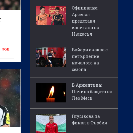
Официално:
Арсенал
и
представи
в
капитана на
Нюкасъл
е под
Байерн очаква с
нетърпение
началото на
сезона
В Аржентина:
Почина бащата на
Лео Меси
Глушкова на
финал в Сърбия