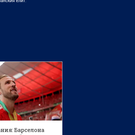
анския елит.
ания: Барселона