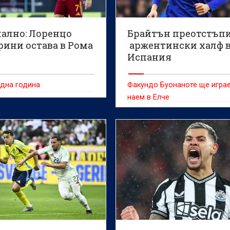
ално: Лоренцо
Брайтън преотстъп
рини остава в Рома
аржентински халф 
Испания
дна година
Факундо Буонаноте ще игра
наем в Елче