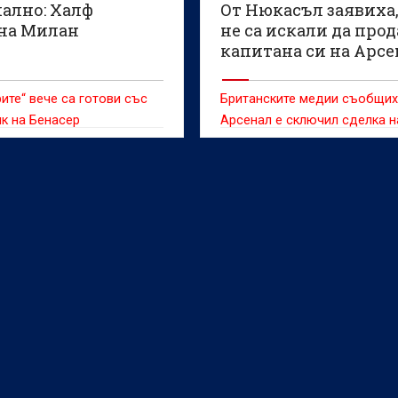
ално: Халф
От Нюкасъл заявиха,
на Милан
не са искали да про
капитана си на Арсе
ите“ вече са готови със
Британските медии съобщих
к на Бенасер
Арсенал е сключил сделка н
стойност 75 милиона паунд