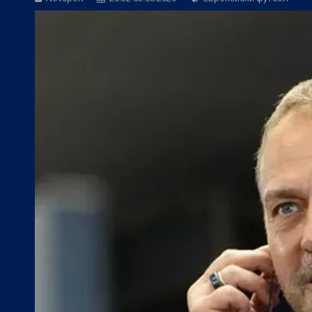
БГ Футбол:
Контузиите променят тран
БГ Футбол:
Левски постави цена на В