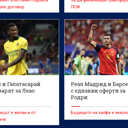
ният египтянин подписа
За да финализира трансфера
шен договор
ПСЖ
 и Галатасарай
Реал Мадрид и Барс
арят за Леао
с еднакви оферти за
Родри
ецът е желан и от
Бъдещето на халфа е неясн
хче