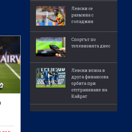
Левски се
размина с
голаджия
Спортът по
телевизията днес
Левски влиза в
друга финансова
орбита при
отстраняване на
Кайрат
в