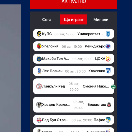
АКТУАЛНО
Сега
Ще играят
Минали
KуПС
Университатя (Крайова)
06 авг, 18:00
Ягелония
Рейнджърс
06 авг, 19:00
Макаби Тел Авив
ЦСКА
06 авг, 19:00
Лех Познан
Клаксвик
06 авг, 20:00
06 авг,
Линкълн Ред
Омония Никозия
20:00
06 авг,
Храдец Кралове
Бешикташ
20:00
Ред Бул Страсбург
Пафос
06 авг, 20:00