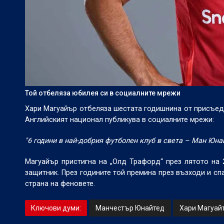
Той отбеляза юбилея си в социалните мрежи
Хари Магуайър отбеляза шестата годишнина от присъеди
Английският национал публикува в социалните мрежи:
"6 години в най-добрия футболен клуб в света – Ман Юнай
Магуайър пристигна на „Олд Трафорд“ през лятото на 
защитник. През годините той премина през възходи и спа
страна на феновете.
Ключови думи:
Манчестър Юнайтед
Хари Магуай