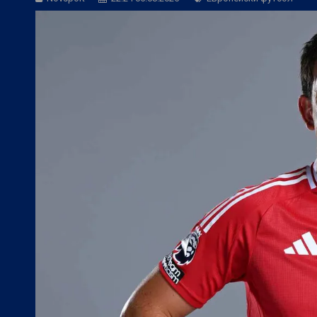
БГ Футбол:
Официално: Спартак Варна
БГ Футбол:
Левски се размина с гола