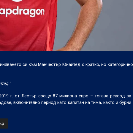
няването си към Манчестър Юнайтед с кратко, но категорично
тед."
2019 г. от Лестър срещу 87 милиона евро – тогава рекорд за
дове, включително период като капитан на тима, както и бурни 
ър