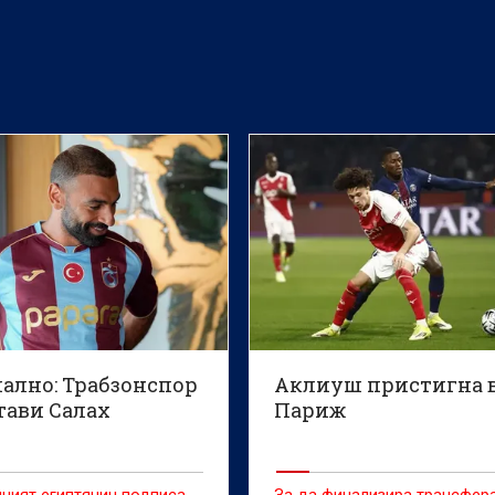
ално: Трабзонспор
Аклиуш пристигна 
тави Салах
Париж