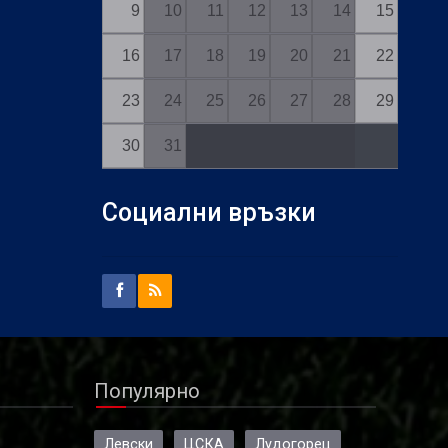
9
10
11
12
13
14
15
16
17
18
19
20
21
22
23
24
25
26
27
28
29
30
31
Социални връзки
Популярно
Левски
ЦСКА
Лудогорец