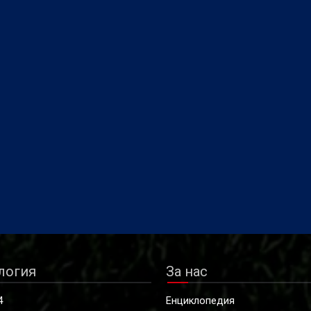
логия
За нас
4
Енциклопедия