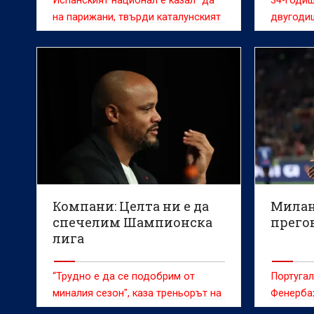
Испанският национал е казал "да"
34-годиш
на парижани, твърди каталунският
двугоди
вестник "Спорт"
Компани: Целта ни е да
Милан
спечелим Шампионска
прегов
лига
“Трудно е да се подобрим от
Португал
миналия сезон", каза треньорът на
Фенерба
Байерн