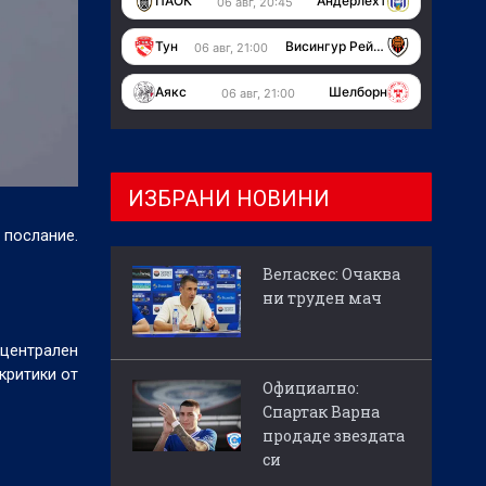
ПАОК
Андерлехт
06 авг, 20:45
Тун
Висингур Рейкявик
06 авг, 21:00
Аякс
Шелборн
06 авг, 21:00
ИЗБРАНИ НОВИНИ
 послание.
Веласкес: Очаква
ни труден мач
 централен
критики от
Официално:
Спартак Варна
продаде звездата
си