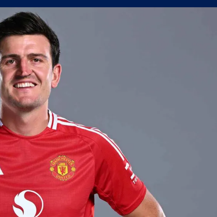
 продаде звездата си
джия