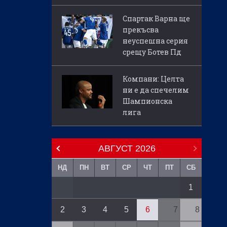
Спартак Варна ще
прекъсва
неуспешна серия
срещу Ботев Пд
Компани: Целта
ни е да спечелим
Шампионска
лига
АВГУСТ
2026
НД
ПН
ВТ
СР
ЧТ
ПТ
СБ
1
2
3
4
5
6
7
8