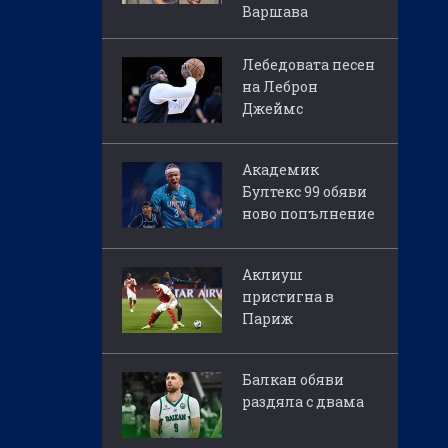
Варшава
Лебедовата песен
на Леброн
Джеймс
Академик
Бултекс 99 обяви
ново попълнение
Аклиуш
пристигна в
Париж
Балкан обяви
раздяла с двама