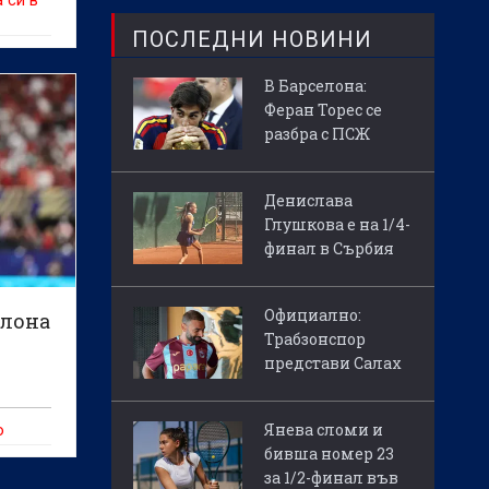
 си в
ПОСЛЕДНИ НОВИНИ
В Барселона:
Феран Торес се
разбра с ПСЖ
Денислава
Глушкова е на 1/4-
финал в Сърбия
Официално:
елона
Трабзонспор
представи Салах
Янева сломи и
о
бивша номер 23
за 1/2-финал във