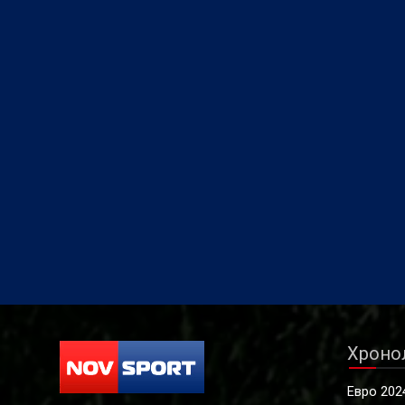
Хроно
Евро 202