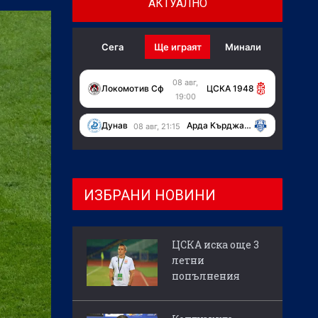
АКТУАЛНО
Сега
Ще играят
Минали
08 авг,
Локомотив Сф
ЦСКА 1948
19:00
Дунав
Арда Кърджали
08 авг, 21:15
ИЗБРАНИ НОВИНИ
ЦСКА иска още 3
летни
попълнения