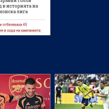
зравни голов
д в историята на
онска лига
и отбелязаха 45
я в хода на кампанията