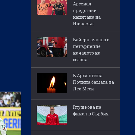
Арсенал
представи
капитана на
Нюкасъл
Байерн очаква с
нетърпение
началото на
сезона
В Аржентина:
Почина бащата на
Лео Меси
Глушкова на
финал в Сърбия