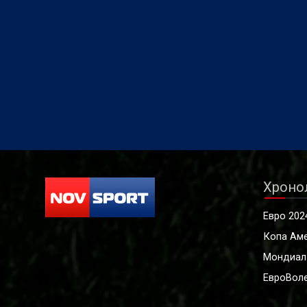
Хроно
Евро 202
Копа Ам
Мондиал
ЕвроВоле