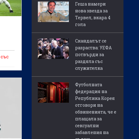
Геша намери
нова звезда за
Тервел, вкара 4
гола
Скандалът се
разраства: УЕФА
потвърди за
 със
раздяла със
служителка
Футболната
федерация на
Република Корея
отговори на
обвиненията, че е
плащала за
сексуални
забавления на