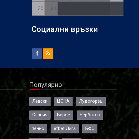
30
31
Социални връзки
Популярно
Левски
ЦСКА
Лудогорец
Славия
Берое
Бербатов
тенис
efbet Лига
БФС