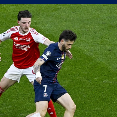
сферните планове на Левски
уцов