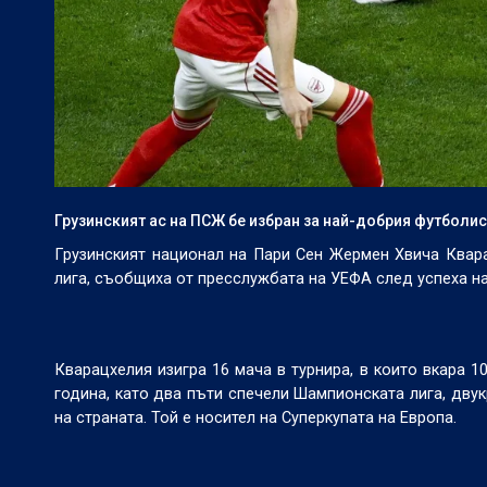
Грузинският ас на ПСЖ бе избран за най-добрия футболис
Грузинският национал на Пари Сен Жермен Хвича Квар
лига, съобщиха от пресслужбата на УЕФА след успеха н
Кварацхелия изигра 16 мача в турнира, в които вкара 1
година, като два пъти спечели Шампионската лига, дву
на страната. Той е носител на Суперкупата на Европа.