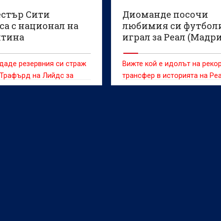
стър Сити
Диоманде посочи
са с национал на
любимия си футболи
тина
играл за Реал (Мадр
даде резервния си страж
Вижте кой е идолът на реко
Трафърд на Лийдс за
трансфер в историята на Ре
 милиона паунда