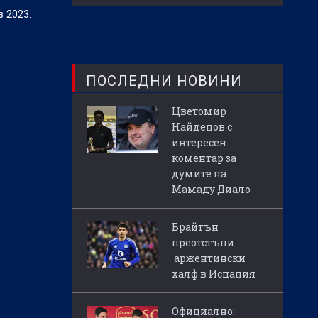
 2023.
ПОСЛЕДНИ НОВИНИ
Цветомир
Найденов с
интересен
коментар за
думите на
Мамаду Диало
Брайтън
преотстъпи
аржентински
халф в Испания
Официално: