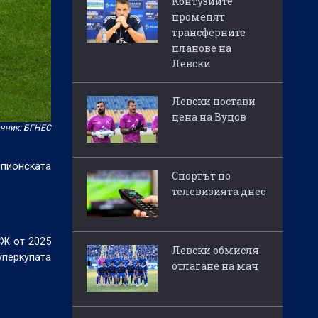
Контузиите
променят
трансферните
планове на
Левски
Левски постави
цена на Вуцов
чник: БГНЕС
мпионската
Спортът по
телевизията днес
СЖ от 2025
Левски обмисля
уперкупата
отлагане на мач