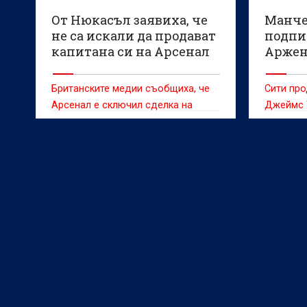
От Нюкасъл заявиха, че
Манче
не са искали да продават
подпи
капитана си на Арсенал
Аржен
Британските медии съобщиха, че
Сити про
Арсенал е сключил сделка на
Джеймс 
стойност 75 милиона паунда
близо 40