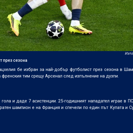
Изто
т през сезона
ацхелия бе избран за най-добър футболист през сезона в Ша
а френския тим срещу Арсенал след изпълнение на дузпи.
0 гола и даде 7 асистенции. 25-годишният нападател играе в П
кратен шампион е на Франция и спечели по един път Купата и С