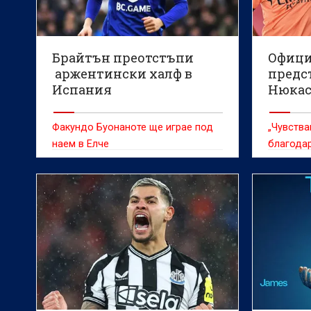
Брайтън преотстъпи
Офици
аржентински халф в
предс
Испания
Нюка
Факундо Буонаноте ще играе под
„Чувства
наем в Елче
благодар
Гимарае