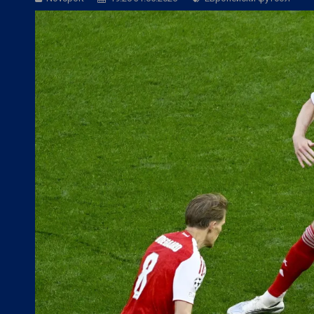
БГ Футбол:
Контузиите променят тран
БГ Футбол:
Левски постави цена на В