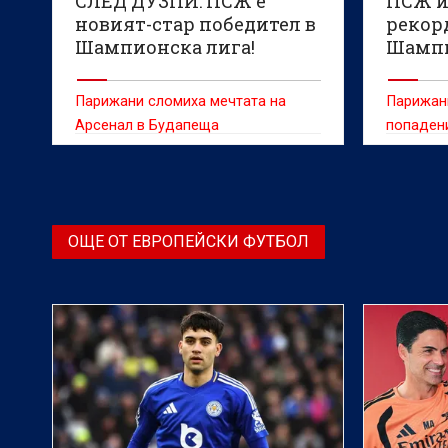
СЛЕД ДУЗПИ: ПСЖ е
ПСЖ и
новият-стар победител в
рекор
Шампионска лига!
Шампи
(ВИДЕО)
Парижани сломиха мечтата на
Парижан
Арсенал в Будапеща
попадени
ОЩЕ ОТ ЕВРОПЕЙСКИ ФУТБОЛ