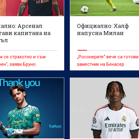
ално: Арсенал
Официално: Халф
тави капитана на
напусна Милан
съл
м се страхотно и съм
„Росонерите“ вече са готови
ен“, заяви Бруно
заместник на Бенасер
ш