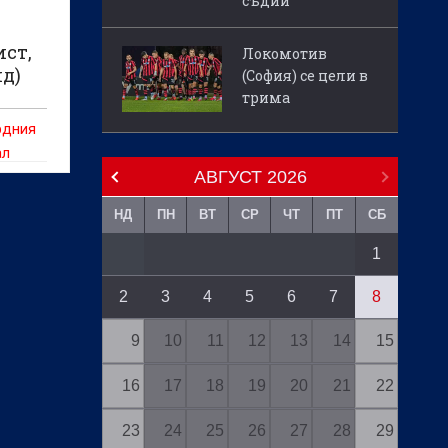
съдии
ст,
Локомотив
ид)
(София) се цели в
трима
рдния
ал
АВГУСТ
2026
НД
ПН
ВТ
СР
ЧТ
ПТ
СБ
1
2
3
4
5
6
7
8
9
10
11
12
13
14
15
16
17
18
19
20
21
22
23
24
25
26
27
28
29