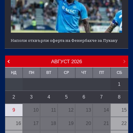
Наполи отхвърли оферта на Фенербахче за Лукаку
АВГУСТ
2026
НД
ПН
ВТ
СР
ЧТ
ПТ
СБ
1
2
3
4
5
6
7
8
9
10
11
12
13
14
15
16
17
18
19
20
21
22