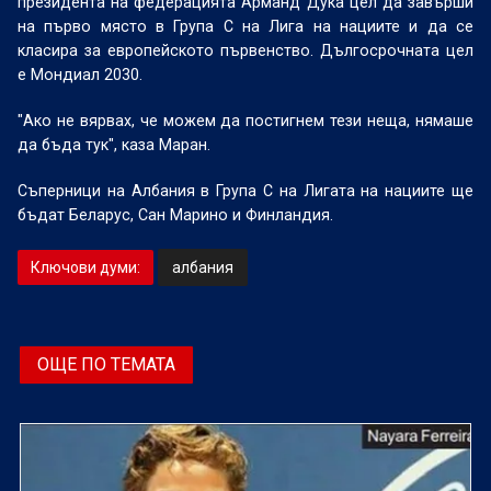
президента на федерацията Арманд Дука цел да завърши
на първо място в Група С на Лига на нациите и да се
класира за европейското първенство. Дългосрочната цел
е Мондиал 2030.
"Ако не вярвах, че можем да постигнем тези неща, нямаше
да бъда тук", каза Маран.
Съперници на Албания в Група С на Лигата на нациите ще
бъдат Беларус, Сан Марино и Финландия.
Ключови думи:
албания
ОЩЕ ПО ТЕМАТА