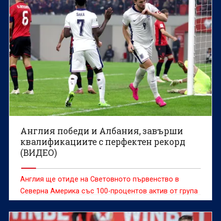
принадлежност.
Англия победи и Албания, завърши
квалификациите с перфектен рекорд
(ВИДЕО)
Англия ще отиде на Световното първенство в
Северна Америка със 100-процентов актив от група
К – осем победи в осем мача