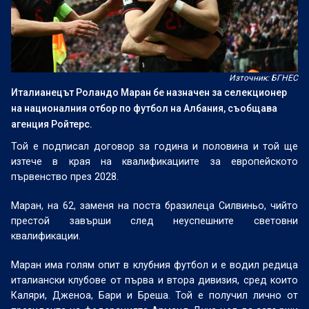
Източник: БГНЕС
Италианецът Роландо Маран бе назначен за селекционер
на националния отбор по футбол на Албания, съобщава
агенция Ройтерс.
Той е подписал договор за година и половина и той ще
изтече в края на квалификациите за европейското
първенство през 2028.
Маран, на 62, заменя на поста бразилеца Силвиньо, чийто
престой завърши след неуспешните световни
квалификации.
Маран има голям опит в клубния футбол и е водил редица
италиански клубове от първа и втора дивизия, сред които
Каляри, Дженоа, Бари и Бреша. Той е получил лично от