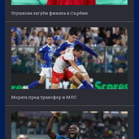
Глушкова загуби финала в Сърбия
Мората пред трансфер в МЛС