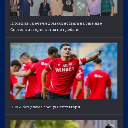
Пловдив спечели домакинствата на още две
Световни първенства по гребане
ЦСКА без двама срещу Септември