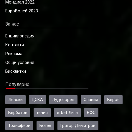
Мондиал 2022
ЕвроВолей 2023
За нас
Енциклопедия
Контакти
Реклама
Общи условия
Бисквитки
Популярно
Левски
ЦСКА
Лудогорец
Славия
Берое
Бербатов
тенис
efbet Лига
БФС
Трансфери
Ботев
Григор Димитров