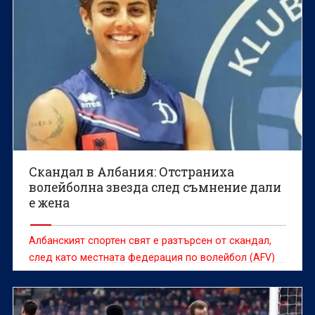
Скандал в Албания: Отстраниха
волейболна звезда след съмнение дали
е жена
Албанският спортен свят е разтърсен от скандал,
след като местната федерация по волейбол (AFV)
временно отстрани опитната бразилска
волейболистка Наяра Ферейра, докато не бъде
извършен задължителен тест за полова