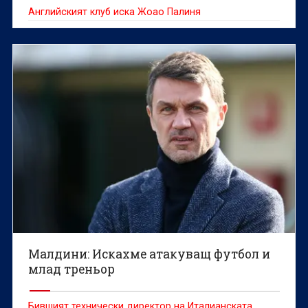
Английският клуб иска Жоао Палиня
Малдини: Искахме атакуващ футбол и
млад треньор
Бившият технически директор на Италианската