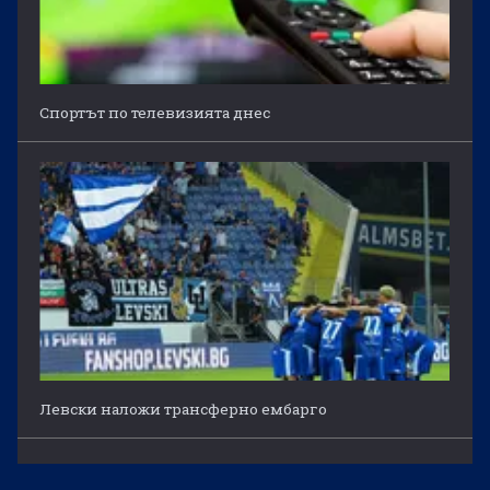
Спортът по телевизията днес
Левски наложи трансферно ембарго