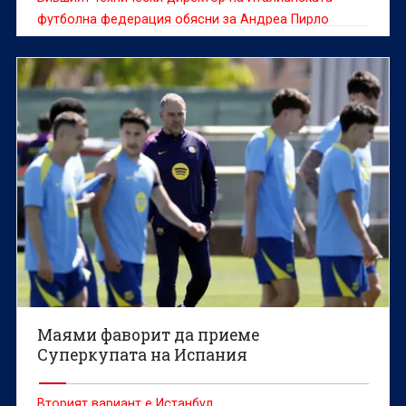
футболна федерация обясни за Андреа Пирло
Маями фаворит да приеме
Суперкупата на Испания
Вторият вариант е Истанбул