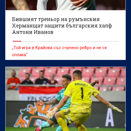
Бившият треньор на румънския
Херманщат защити българския халф
Антони Иванов
„Той игра в Крайова със счупено ребро и не се
оплака“