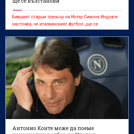
ще се възстанови
Бившият старши треньор на Интер Симоне Индзаги
настоява, че италианският футбол „ще се
възстанови“ след неуспеха да се класира за
Световно първенство за трети пореден път
Антонио Конте може да поеме