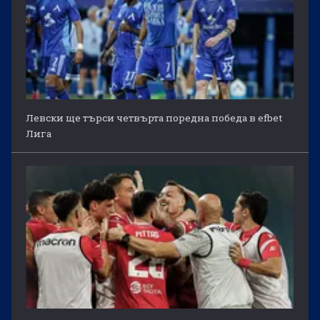
Левски ще търси четвърта поредна победа в efbet
Лига