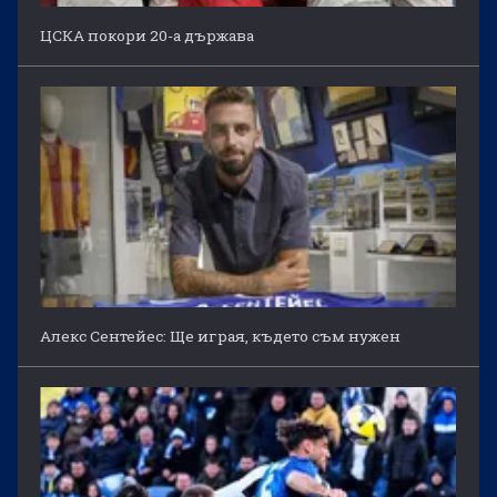
ЦСКА покори 20-а държава
Алекс Сентейес: Ще играя, където съм нужен