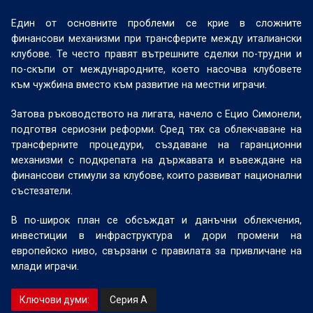
Един от основните проблеми се крие в сложните
финансови механизми при трансферите между италиански
клубове. Те често правят вътрешните сделки по-трудни и
по-скъпи от международните, което насочва клубовете
към чужбина вместо към развитие на местни играчи.
Затова ръководството на лигата, начело с Ецио Симонели,
подготвя сериозни реформи. Сред тях са облекчаване на
трансферните процедури, създаване на гаранционни
механизми с подкрепата на държавата и въвеждане на
финансови стимули за клубове, които развиват национални
състезатели.
В по-широк план се обсъждат и данъчни облекчения,
инвестиции в инфраструктура и дори промени на
европейско ниво, свързани с правилата за привличане на
млади играчи.
Ключови думи:
Серия А