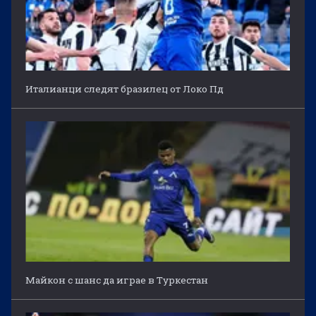
Италианци следят бразилец от Локо Пд
Майкон с шанс да играе в Туркестан