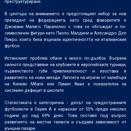
преструктуриране.
В центъра на вниманието е предстоящият избор за нов
президент на федерацията, като сред фаворитите е
Джовани Малаго. Паралелно с това се обсъждат и по-
символични фигури като Паоло Малдини и Алесандро Дел
Пиеро, които биха върнали идентичността на италианския
футбол.
Истинският проблем обаче е много по-дълбок. Въпреки
силното представяне на клубовете в европейските турнири,
първенството губи привлекателност и изостава в
развитието на нови звезди. Липсата на играчи от калибъра
на Килиан Мбапе или Ламин Ямал е показателна за
системен дефицит в школите.
Статистиката е категорична - делът на чуждестранните
футболисти в Серия А е нараснал от 55% преди няколко
години до над 69% днес. Това поставя под въпрос
развитието на местни таланти и създава зависимост от
външни пазари.