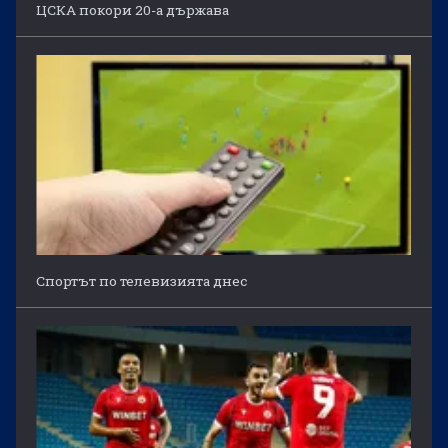
ЦСКА покори 20-а държава
Спортът по телевизията днес