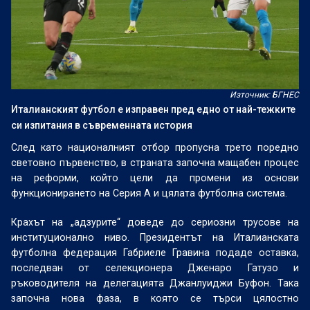
Източник: БГНЕС
Италианският футбол е изправен пред едно от най-тежките
си изпитания в съвременната история
След като националният отбор пропусна трето поредно
световно първенство, в страната започна мащабен процес
на реформи, който цели да промени из основи
функционирането на Серия А и цялата футболна система.
Крахът на „адзурите“ доведе до сериозни трусове на
институционално ниво. Президентът на Италианската
футболна федерация Габриеле Гравина подаде оставка,
последван от селекционера Дженаро Гатузо и
ръководителя на делегацията Джанлуиджи Буфон. Така
започна нова фаза, в която се търси цялостно