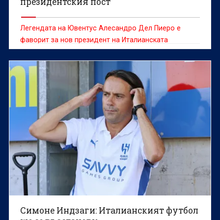
президентския пост
Легендата на Ювентус Алесандро Дел Пиеро е
фаворит за нов президент на Италианската
футболна федерация след оставката на Габриеле
Гравина
Симоне Индзаги: Италианският футбол