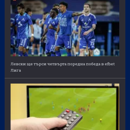
Левски ще търси четвърта поредна победа в efbet
Лига