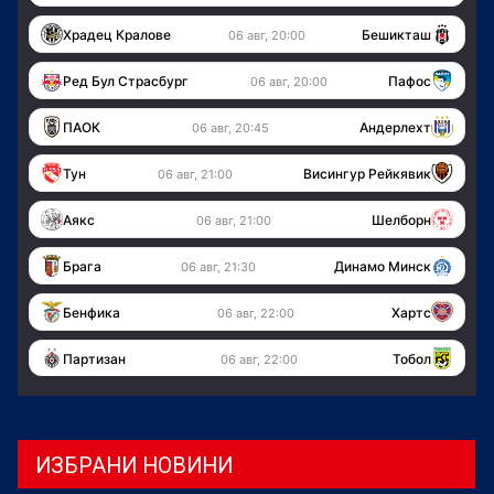
Храдец Кралове
Бешикташ
06 авг, 20:00
Ред Бул Страсбург
Пафос
06 авг, 20:00
ПАОК
Андерлехт
06 авг, 20:45
Тун
Висингур Рейкявик
06 авг, 21:00
Аякс
Шелборн
06 авг, 21:00
Брага
Динамо Минск
06 авг, 21:30
Бенфика
Хартс
06 авг, 22:00
Партизан
Тобол
06 авг, 22:00
ИЗБРАНИ НОВИНИ