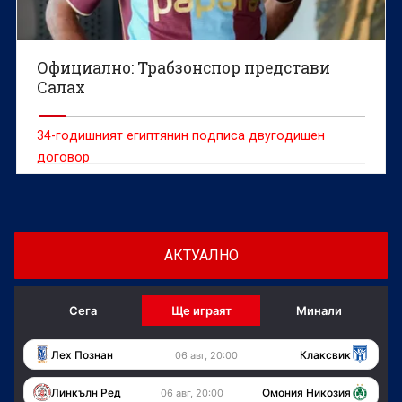
Официално: Трабзонспор представи
Салах
34-годишният египтянин подписа двугодишен
договор
АКТУАЛНО
Сега
Ще играят
Минали
Лех Познан
Клаксвик
06 авг, 20:00
Линкълн Ред
Омония Никозия
06 авг, 20:00