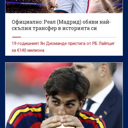
Официално: Реал (Мадрид) обяви най-
скъпия трансфер в историята си
19-годишният Ян Диоманде пристига от РБ Лайпциг
за €140 милиона