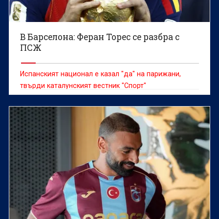
В Барселона: Феран Торес се разбра с
ПСЖ
Испанският национал е казал "да" на парижани,
твърди каталунският вестник "Спорт"