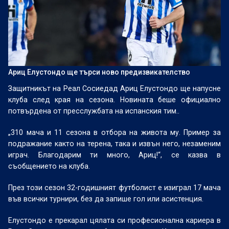
Ариц Елустондо ще търси ново предизвикателство
Защитникът на Реал Сосиедад Ариц Елустондо ще напусне
клуба след края на сезона. Новината беше официално
потвърдена от пресслужбата на испанския тим..
„310 мача и 11 сезона в отбора на живота му. Пример за
подражание както на терена, така и извън него, незаменим
играч. Благодарим ти много, Ариц!“, се казва в
съобщението на клуба.
През този сезон 32-годишният футболист е изиграл 17 мача
във всички турнири, без да запише гол или асистенция.
Елустондо е прекарал цялата си професионална кариера в