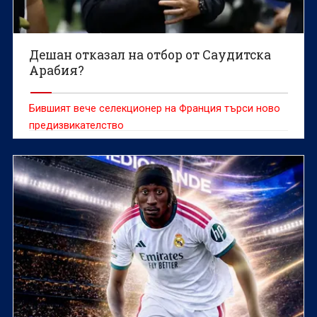
Дешан отказал на отбор от Саудитска
Арабия?
Бившият вече селекционер на Франция търси ново
предизвикателство