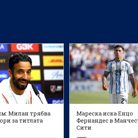
м: Милан трябва
Мареска иска Енцо
бори за титлата
Фернандес в Манче
Сити