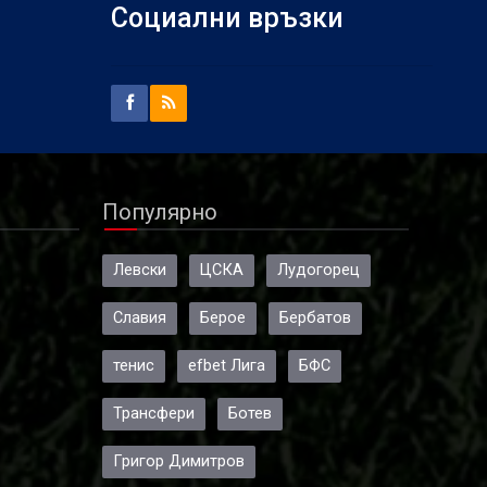
Социални връзки
Популярно
Левски
ЦСКА
Лудогорец
Славия
Берое
Бербатов
тенис
efbet Лига
БФС
Трансфери
Ботев
Григор Димитров