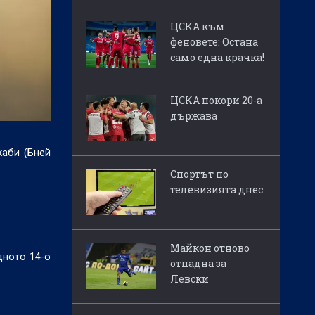
ЦСКА към
феновете: Остана
само една крачка!
ЦСКА покори 20-а
държава
каби (Бней
Спортът по
телевизията днес
Майкон отново
дното 14-о
отпадна за
Левски