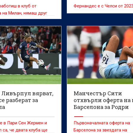
работиш в клуб от
Фернандес е с Челси от 2023
 на Милан, нямаш друг
 Ливърпул вярват,
Манчестър Сити
се разберат за
отхвърли оферта на 
ла
Барселона за Родри
е в Пари Сен Жермен и
Първоначалната оферта на
 са, че двата клуба ще
Барселона за звездата на