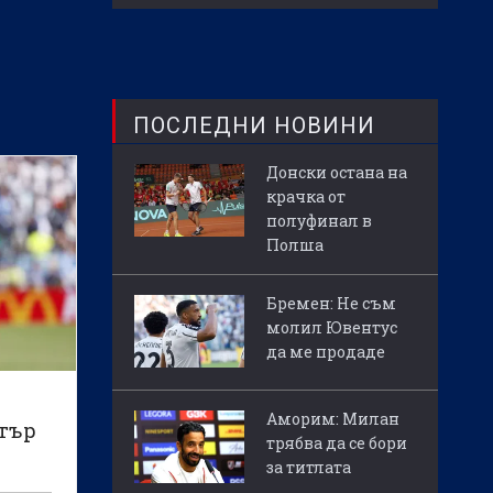
ПОСЛЕДНИ НОВИНИ
Донски остана на
крачка от
полуфинал в
Полша
Бремен: Не съм
молил Ювентус
да ме продаде
Аморим: Милан
стър
трябва да се бори
за титлата