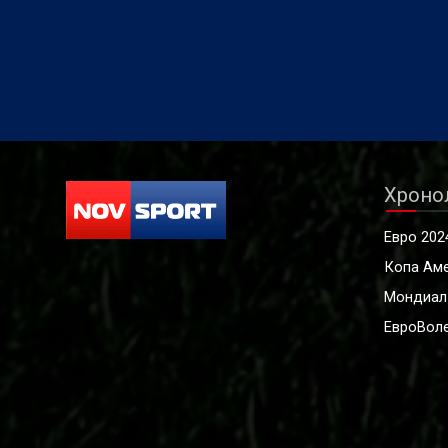
Хроно
Евро 202
Копа Ам
Мондиал
ЕвроВоле