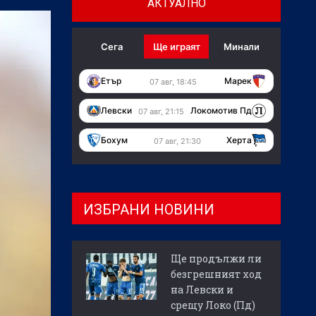
АКТУАЛНО
Сега
Ще играят
Минали
Етър
Марек
07 авг, 18:45
Левски
Локомотив Пд
07 авг, 21:15
Бохум
Херта
07 авг, 21:30
ИЗБРАНИ НОВИНИ
Ще продължи ли
безгрешният ход
на Левски и
срещу Локо (Пд)