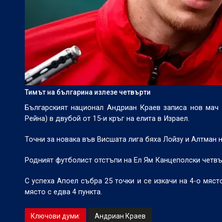
Тимът на българина излезе четвърти
Българският национал Андриан Краев записа нов мач к
Рейна) в двубой от 15-и кръг на елита в Израел.
Точни за новака във Висшата лига бяха Лойзу и Алтман на
Родният футболист отстъпи на Ел Ям Канцеполски четвър
С успеха Апоел събра 25 точки и се изкачи на 4-о мяс
място с едва 4 пункта.
Ключови думи:
Андриан Краев