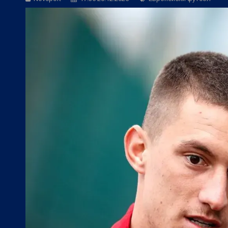
БГ Футбол:
ЦСКА към феновете: Остан
БГ Футбол:
ЦСКА покори 20-а държав