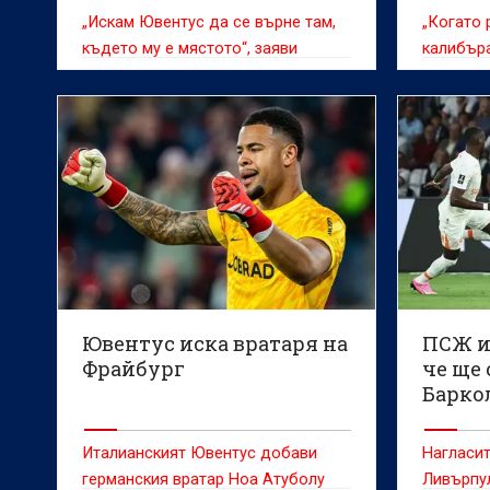
„Искам Ювентус да се върне там,
„Когато 
където му е мястото“, заяви
калибъра
защитникът
вариант“
Ювентус иска вратаря на
ПСЖ и
Фрайбург
че ще 
Барко
Италианският Ювентус добави
Нагласит
германския вратар Ноа Атуболу
Ливърпул