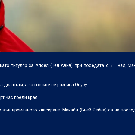
ато титуляр за Апоел (Тел Авив) при победата с 3:1 над Ма
 два пъти, а за гостите се разписа Овусу.
т час преди края.
то във временното класиране. Макаби (Бней Рейна) са на после