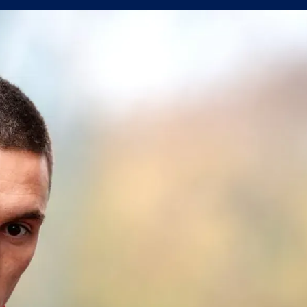
а само една крачка!
а