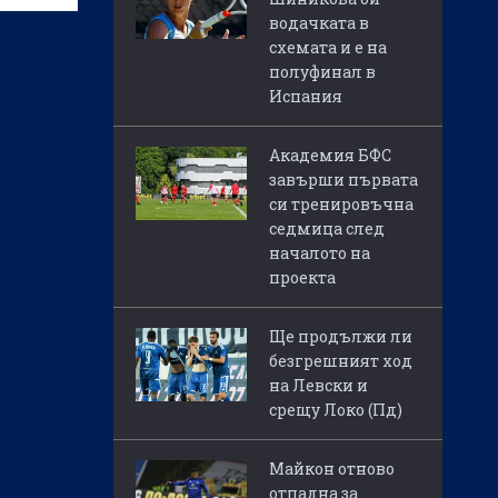
водачката в
плюс
схемата и е на
онуси,
полуфинал в
Испания
йския
тник
Академия БФС
завърши първата
си тренировъчна
седмица след
началото на
проекта
Ще продължи ли
безгрешният ход
на Левски и
срещу Локо (Пд)
Майкон отново
отпадна за