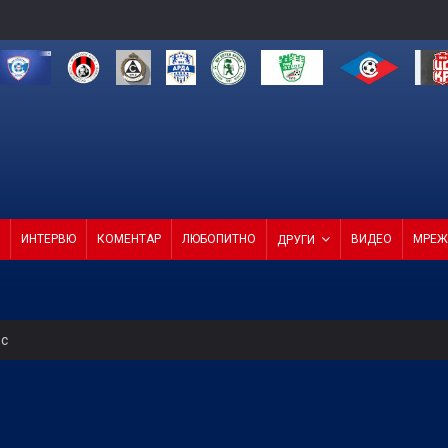
ИНТЕРВЮ
КОМЕНТАР
ЛЮБОПИТНО
ВИДЕО
МРЕЖ
ДРУГИ
ес
 Левски
т ход на Левски и срещу Локо (Пд)