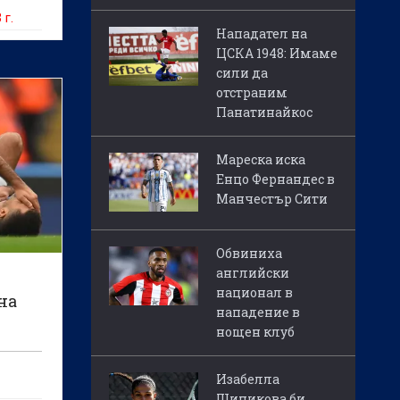
 г.
Нападател на
ЦСКА 1948: Имаме
сили да
отстраним
Панатинайкос
Мареска иска
Енцо Фернандес в
Манчестър Сити
Обвиниха
английски
национал в
на
нападение в
нощен клуб
Изабелла
Шиникова би