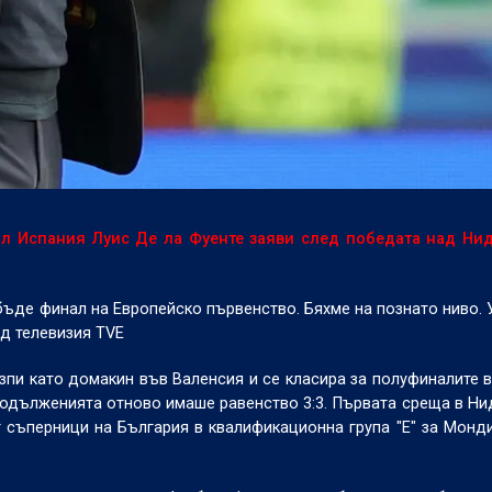
л Испания Луис Де ла Фуенте заяви след победата над Ни
бъде финал на Европейско първенство. Бяхме на познато ниво.
ед телевизия TVE
пи като домакин във Валенсия и се класира за полуфиналите в
 продълженията отново имаше равенство 3:3. Първата среща в Н
съперници на България в квалификационна група "Е" за Монди