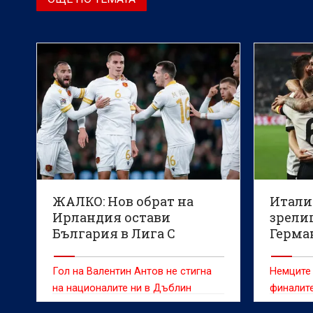
ЖАЛКО: Нов обрат на
Итали
Ирландия остави
зрели
България в Лига С
Герма
(ВИДЕО)
ликув
съпер
Гол на Валентин Антов не стигна
Немците 
(ВИДЕ
на националите ни в Дъблин
финалите