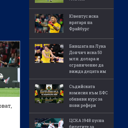
Ювентус иска
вратаря на
Фрайбург
Бившата на Лука
Дончич иска 50
млн. долара и
ограничение да
вижда децата им
Съдийската
комисия към БФС
обявяви курс за
ват,
нови рефери
ЦСКА 1948 пусна
билетите за