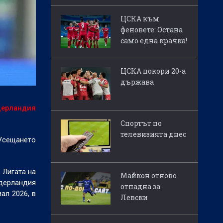
ЦСКА към
феновете: Остана
само една крачка!
ЦСКА покори 20-а
държава
дерландия
Спортът по
телевизията днес
 Усещането
 Лигата на
Майкон отново
идерландия
отпадна за
ал 2026, в
Левски