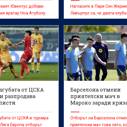
ският Ювентус добави
Нагласите в Пари Сен Жерме
ия вратар Ноа Атуболу
Ливърпул са, че двата клуб
ъка си с потенциални
стигнат до споразумение за
ни цели, тъй като
трансфера на Брадли Баркол
тът на Фрайбург се
твърди "Екип".
 като интригуваща
ива, в случай че
ите за Зион Сузуки от
 забавят, информира
rcato.com.
агубата от ЦСКА
Барселона отмени
и разпродава
приятелски мач в
листи
Мароко заради криза
Сеута
убата от ЦСКА в турнира
Отборът на Барселона отме
Лига Европа отборът
приятелски мач това лято, к