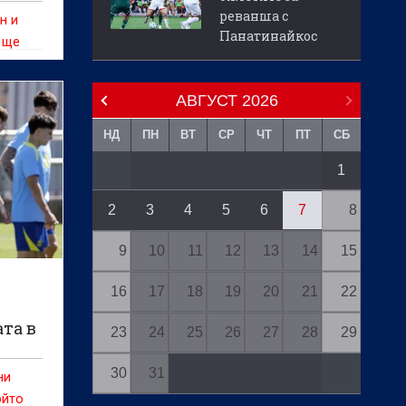
реванша с
н и
Панатинайкос
а ще
а,
АВГУСТ
2026
НД
ПН
ВТ
СР
ЧТ
ПТ
СБ
1
2
3
4
5
6
7
8
9
10
11
12
13
14
15
16
17
18
19
20
21
22
та в
23
24
25
26
27
28
29
30
31
ни
ойто