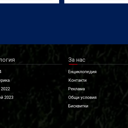
я още изходящи
трябваше да изиграе в Танж
ри
(Мароко) на 15 август, съоб
от испанския клуб. Причинат
миглантската криза в Сеута.
логия
За нас
4
Енциклопедия
ерика
Контакти
 2022
Реклама
й 2023
Общи условия
Бисквитки