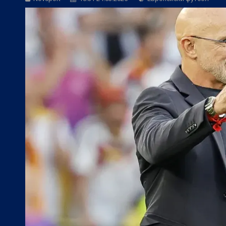
БГ Футбол:
ЦСКА към феновете: Остан
БГ Футбол:
ЦСКА покори 20-а държав