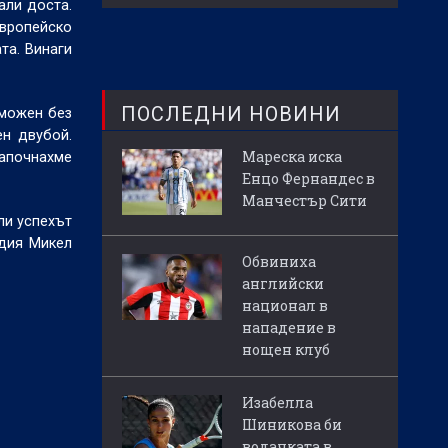
али доста.
вропейско
та. Винаги
ПОСЛЕДНИ НОВИНИ
зможен без
ен двубой.
Мареска иска
Започнахме
Енцо Фернандес в
Манчестър Сити
ли успехът
ндия Микел
Обвиниха
английски
национал в
нападение в
нощен клуб
Изабелла
Шиникова би
водачката в