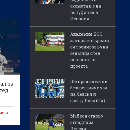
схемата и е на
полуфинал в
Испания
Академия БФС
завърши първата
си тренировъчна
седмица след
началото на
проекта
Ще продължи ли
ал за
безгрешният ход
лед
на Левски и
срещу Локо (Пд)
пи
ия и
Майкон отново
отпадна за
Левски