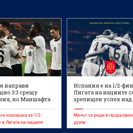
я направи
Испания е на 1/2-фин
щно 3:3 срещу
Лигата на нациите с
ния, но Маншафта
зрелищен успех над
а в
Нидерландия с дуз
ничеството
(ВИДЕО)
се класираха за 1/2-
Мачът се реши в продължен
О)
 в Лигата на нациите
дузпи