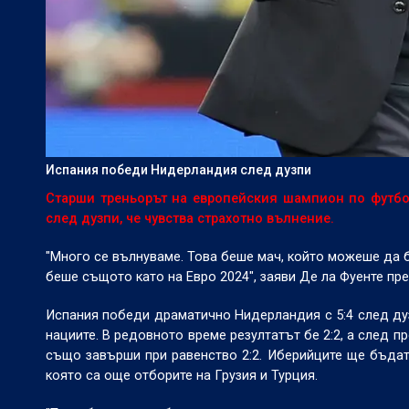
Испания победи Нидерландия след дузпи
Старши треньорът на европейския шампион по футбо
след дузпи, че чувства страхотно вълнение.
"Много се вълнуваме. Това беше мач, който можеше да 
беше същото като на Евро 2024", заяви Де ла Фуенте пр
Испания победи драматично Нидерландия с 5:4 след дуз
нациите. В редовното време резултатът бе 2:2, а след
също завърши при равенство 2:2. Иберийците ще бъдат 
която са още отборите на Грузия и Турция.