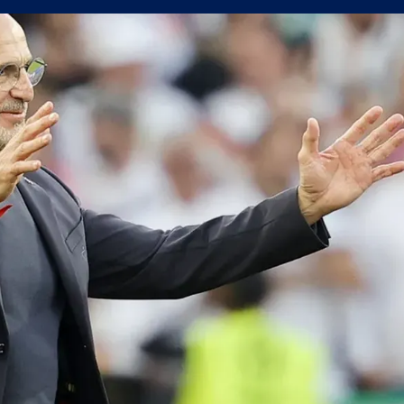
а само една крачка!
а