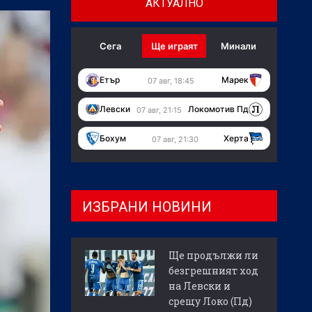
АКТУАЛНО
Сега
Ще играят
Минали
Етър
Марек
07 авг, 18:45
Левски
Локомотив Пд
07 авг, 21:15
Бохум
Херта
07 авг, 21:30
ИЗБРАНИ НОВИНИ
Ще продължи ли
безгрешният ход
на Левски и
срещу Локо (Пд)