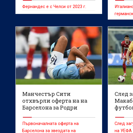
Фернандес е с Челси от 2023 г.
Италиан
германск
към спис
трансфер
футболис
очертава
алтернат
преговор
Парма се
calciome
Манчестър Сити
След з
отхвърли оферта на на
Макаб
Барселона за Родри
футбо
Първоначалната оферта на
След заг
Барселона за звездата на
на УЕФА 