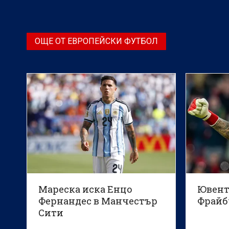
ОЩЕ ОТ ЕВРОПЕЙСКИ ФУТБОЛ
Мареска иска Енцо
Ювент
Фернандес в Манчестър
Фрайб
Сити