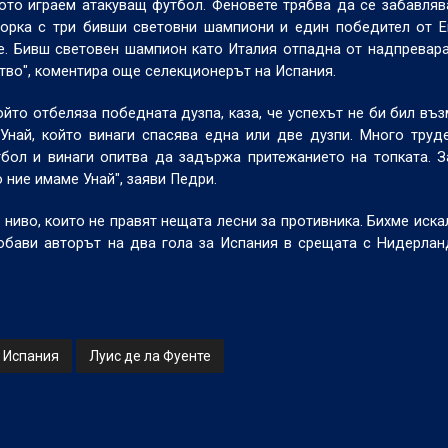
ото играем атакуващ футбол. Феновете трябва да се забавляв
орка с три бивши световни шампиони и един победител от Е
е. Бивш световен шампион като Италия отпадна от надпревара
тво", коментира още селекционерът на Испания.
йто отбеляза победната дузпа, каза, че успехът не би бил въ
Унай, който винаги спасява една или две дузпи. Много труд
бол и винаги опитва да задържа притежанието на топката. 
о ние имаме Унай", заяви Педри.
 ниво, които не правят нещата лесни за противника. Бихме иска
добави авторът на два гола за Испания в срещата с Нидерла
Испания
Луис де ла Фуенте