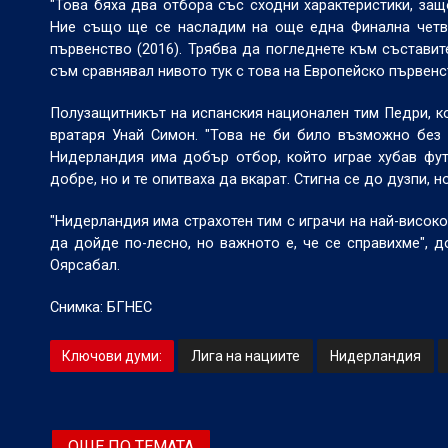
"Това бяха два отбора със сходни характеристики, защ
Ние също ще се насладим на още една Финална четв
първенство (2016). Трябва да погледнете към съставит
съм сравнявал нивото тук с това на Европейско първенс
Полузащитникът на испанския национален тим Педри, ко
вратаря Унай Симон. "Това не би било възможно без 
Нидерландия има добър отбор, който играе хубав фут
добре, но и те опитваха да вкарат. Стигна се до дузпи, н
"Нидерландия има страхотен тим с играчи на най-високо
да дойде по-лесно, но важното е, че се справихме", 
Оярсабал.
Снимка: БГНЕС
Ключови думи:
Лига на нациите
Нидерландия
ОЩЕ ПО ТЕМАТА