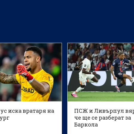
ус иска вратаря на
ПСЖ и Ливърпул вяр
ург
че ще се разберат за
Баркола