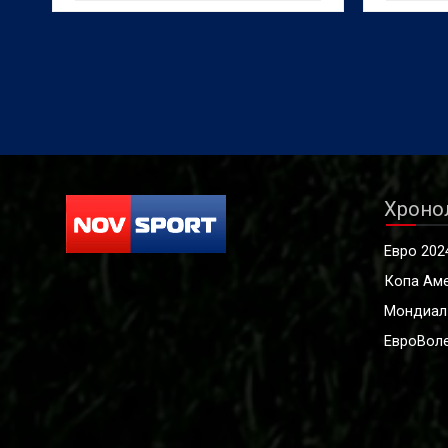
Манчестър Сити Родри на
подготв
стойност 45 милиона евро, плюс
трансфе
10 милиона допълнителни бонуси,
е била отхвърлена от английския
клуб, твърди испанският вестник
Sport.
Хроно
Евро 202
Копа Ам
Мондиал
ЕвроВоле