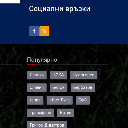
ер
Социални връзки
щиха
а е
Популярно
Левски
ЦСКА
Лудогорец
Славия
Берое
Бербатов
тенис
efbet Лига
БФС
Трансфери
Ботев
Григор Димитров