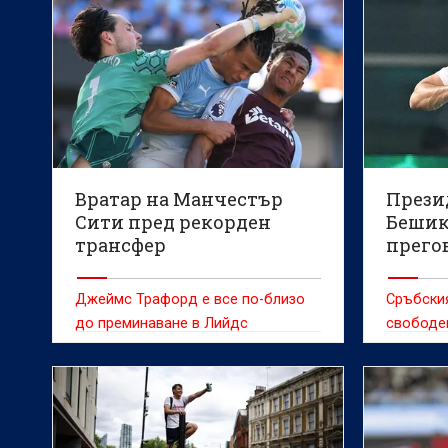
Вратар на Манчестър
Прези
Сити пред рекорден
Бешик
трансфер
прего
Джеймс Трафорд е все по-близо
Сръбския
до преминаване в Лийдс
свободе