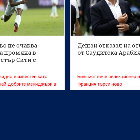
ьо не очаква
Дешан отказал на от
а промяна в
от Саудитска Араби
стър Сити с
ка
видно е известен като
Бившият вече селекционер 
 най-добрите мениджъри в
Франция търси ново
можете да разберете
предизвикателство