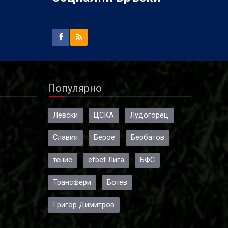
Популярно
Левски
ЦСКА
Лудогорец
Славия
Берое
Бербатов
тенис
efbet Лига
БФС
Трансфери
Ботев
Григор Димитров