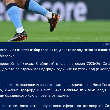
Изто
играчи от първия отбор това лято, докато се подготвя за живот
 Мареска
рестой на "Етихад Стейдиъм" в края на сезон 2025/26. Сег
 докато се стреми да надгради годините на успех под ръково
а на няколко ключови играчи от състава, включително Нико Гонз
ич, Джеймс Трафорд и Нейтън Аке. Савиньо пък вече води н
ди бразилското крило повече от година.
ето си, след като получи нова оферта за договор от Сит