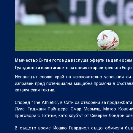
Манчестър Сити е готов да изслуша оферти за цели осем 
Гуардиола и пристигането на новия старши треньор Енцо
Испанецът сложи край на изключително успешния си п
изправен пред потенциална мащабна промяна в състава,
каталунския тактик.
Според "The Athletic", в Сити са отворени за продажбат
Луис, Тиджани Райндерс, Омар Мармуш, Матео Ковач
преговори с Тотнъм, като клубът от Северен Лондон сле
В същото време Йошко Гвардиол също обмисля бъдещ