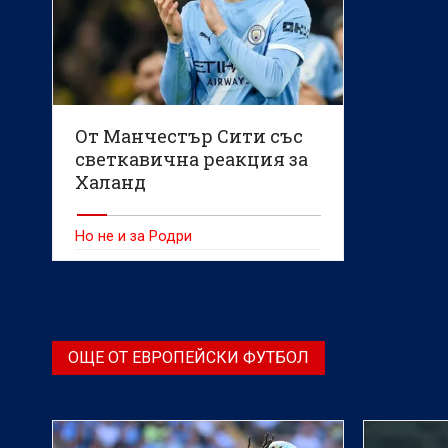
От Манчестър Сити със
светкавична реакция за
Халанд
Но не и за Родри
ОЩЕ ОТ ЕВРОПЕЙСКИ ФУТБОЛ