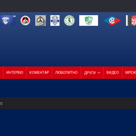
ИНТЕРВЮ
КОМЕНТАР
ЛЮБОПИТНО
ВИДЕО
МРЕЖ
ДРУГИ
ес
 продаде звездата си
О
СКА смачка Макаби с 3:0! (ВИДЕО)