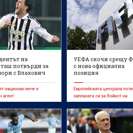
дентът на
УЕФА скочи срещу 
таш потвърди за
с нова официална
вори с Влахович
позиция
т национал вече е
Европейската централа пот
н агент
заплахата си за бойкот на
Световното след кризиснат
среща на Инфантино