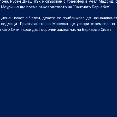
лона. Рубен Диаш пък е свързван с трансфер в Реал Мадрид, с
 Моуриньо ще поеме ръководството на "Сантиаго Бернабеу".
ионен пакет с Челси, докато се приближава до назначаване
 седмици. Пристигането на Мареска ще ускори стремежа на 
 като Сити търси дългосрочен заместник на Бернардо Силва.