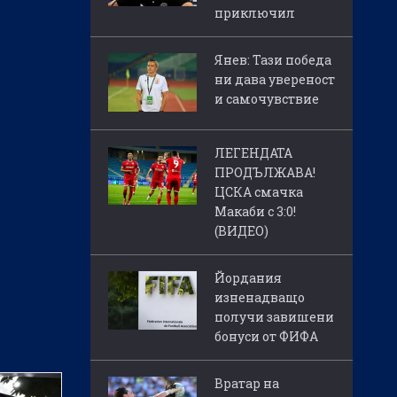
приключил
Янев: Тази победа
ни дава увереност
и самочувствие
ЛЕГЕНДАТА
ПРОДЪЛЖАВА!
ЦСКА смачка
Макаби с 3:0!
(ВИДЕО)
Йордания
изненадващо
получи завишени
бонуси от ФИФА
Вратар на