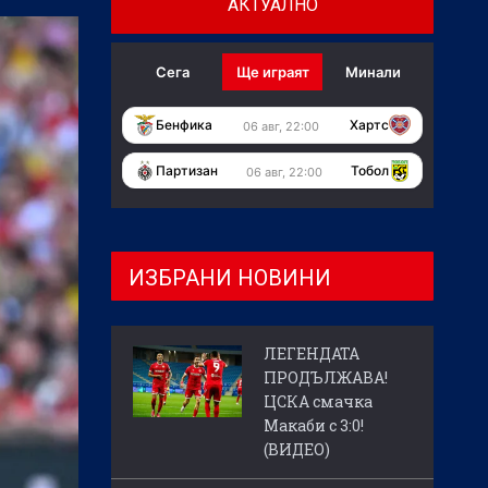
АКТУАЛНО
Сега
Ще играят
Минали
Бенфика
Хартс
06 авг, 22:00
Партизан
Тобол
06 авг, 22:00
ИЗБРАНИ НОВИНИ
ЛЕГЕНДАТА
ПРОДЪЛЖАВА!
ЦСКА смачка
Макаби с 3:0!
(ВИДЕО)