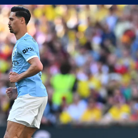
н мач
(Мадрид) обяви най-скъпия трансфер в историята си