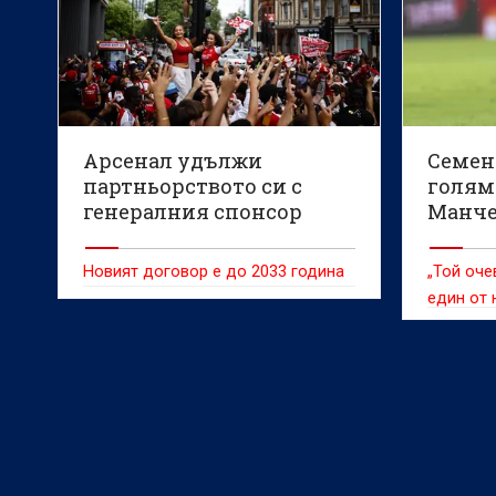
Арсенал удължи
Семен
партньорството си с
голям
генералния спонсор
Манче
Марес
Новият договор е до 2033 година
„Той оче
един от
света и 
защо“