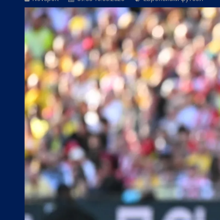
БГ Футбол:
Веласкес: Очаква ни труде
Европейски футбол:
Официално: Реал 