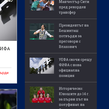
Манчестър Сити
пред рекорден
трансфер
Президентът на
Бешикташ
потвърди за
преговори с
Влахович
ФИФА
УЕФА скочи срещу
ФИФА с нова
официална
върди
позиция
а
Историческо:
Юношите до 14 г.
за първи път на
полуфинал на