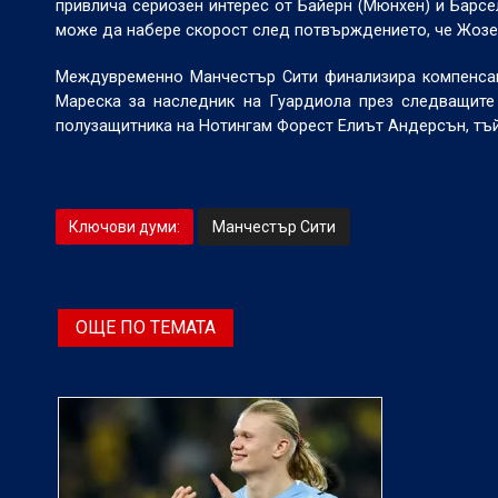
привлича сериозен интерес от Байерн (Мюнхен) и Барсе
може да набере скорост след потвърждението, че Жозе
Междувременно Манчестър Сити финализира компенсац
Мареска за наследник на Гуардиола през следващите
полузащитника на Нотингам Форест Елиът Андерсън, тъй
Ключови думи:
Манчестър Сити
ОЩЕ ПО ТЕМАТА