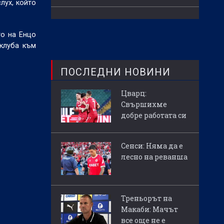
лух, който
то на Енцо
клуба към
ПОСЛЕДНИ НОВИНИ
Цварц:
Свършихме
добре работата си
Сенси: Няма да е
лесно на реванша
Треньорът на
Макаби: Мачът
все още не е