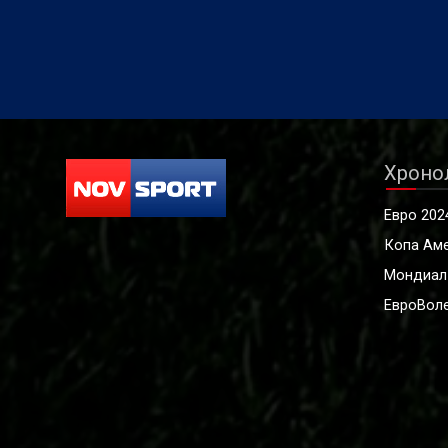
Хроно
Евро 202
Копа Ам
Мондиал
ЕвроВоле