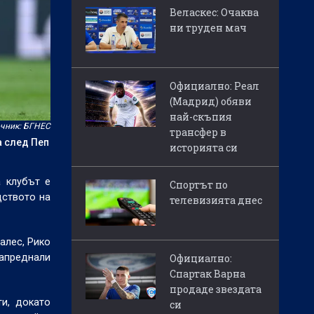
Веласкес: Очаква
ни труден мач
Официално: Реал
(Мадрид) обяви
най-скъпия
чник: БГНЕС
трансфер в
а след Пеп
историята си
а клубът е
Спортът по
дството на
телевизията днес
алес, Рико
апреднали
Официално:
Спартак Варна
продаде звездата
и, докато
си