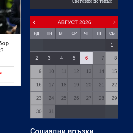
Световно по тенис
АВГУСТ
2026
НД
ПН
ВТ
СР
ЧТ
ПТ
СБ
бор
1
я?
2
3
4
5
6
7
8
9
10
11
12
13
14
15
на
16
17
18
19
20
21
22
23
24
25
26
27
28
29
30
31
Социални връзки