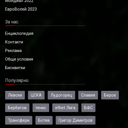
Мондиал 2022
ЕвроВолей 2023
За нас
Енциклопедия
Контакти
Реклама
Общи условия
Бисквитки
Популярно
Левски
ЦСКА
Лудогорец
Славия
Берое
Бербатов
тенис
efbet Лига
БФС
Трансфери
Ботев
Григор Димитров