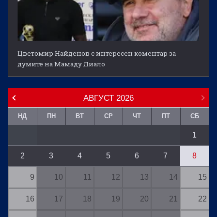
Цветомир Найденов с интересен коментар за
думите на Мамаду Диало
АВГУСТ
2026
НД
ПН
ВТ
СР
ЧТ
ПТ
СБ
1
2
3
4
5
6
7
8
9
10
11
12
13
14
15
16
17
18
19
20
21
22