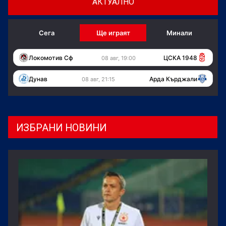
АКТУАЛНО
Сега
Ще играят
Минали
Локомотив Сф
ЦСКА 1948
08 авг, 19:00
Дунав
Арда Кърджали
08 авг, 21:15
ИЗБРАНИ НОВИНИ