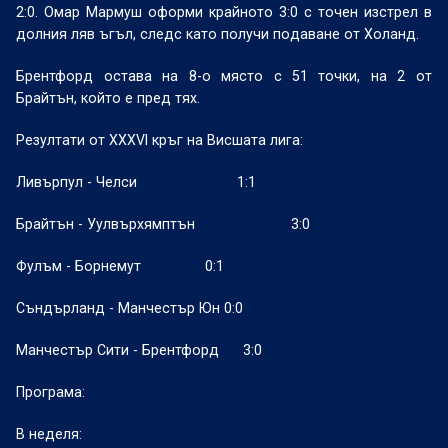
2:0. Омар Мармуш оформи крайното 3:0 с точен изстрел в
долния ляв ъгъл, следс като получи подаване от Холанд.
Брентфорд остава на 8-о място с 51 точки, на 2 от
Брайтън, който е пред тях.
Резултати от
XXXVI
кръг на Висшата лига:
Ливърпул - Челси
1:1
Брайтън - Уулвърхямптън
3:0
Фулъм - Борнемут
0:1
Съндърланд - Манчестър Юн
0:0
Манчестър Сити - Брентфорд
3:0
Програма:
В неделя: