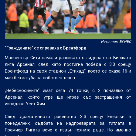
Източник: БГНЕС
"Гражданите" се справиха с Брентфорд
Манчестър Сити намали разликата с лидера във Висшата
лига Арсенал, след като постигна победа с 3:0 срещу
Брентфорд на своя стадион „Етихад“, което се оказа 16-и
мач без загуба на собствен терен.
„Небесносините“ имат сега 74 точки, с 2 по-малко от
Арсенал, който утре ще играе със застрашения от
изпадане Уест Хям.
След драматичното равенство 3:3 срещу Евертън в
понеделник, съдбата на надпреварата за титлата в
Премиер Лигата вече е извън техните ръце. Но именно