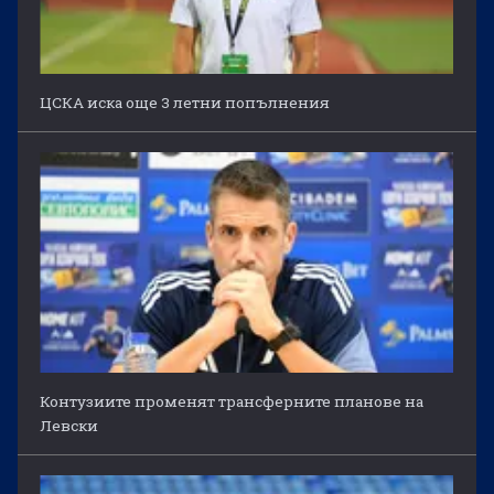
ЦСКА иска още 3 летни попълнения
Контузиите променят трансферните планове на
Левски