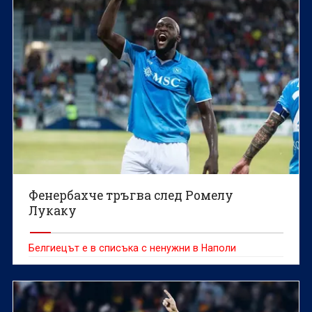
Фенербахче тръгва след Ромелу
Лукаку
Белгиецът е в списъка с ненужни в Наполи