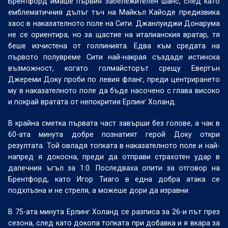
Брентфорд имаше първия забележителен шанс, след като
емблематичния дълъг тъч на Майкъл Кайоде предизвика
хаос в наказателното поле на Сити. Джанлуиджи Донарума
не се ориентира, но за щастие на италианския вратар, тя
беше изчистена от голлинията. Едва към средата на
първото полувреме Сити най-накрая създаде истинска
възможност, когато голмайсторът срещу Евертън
Джереми Доку проби по левия фланг, преди центрирането
му в наказателното поле да бъде насочено с глава високо
и покрай вратата от непокрития Ерлинг Холанд.
В крайна сметка първата част завърши без голове, а чак в
60-ата минута добре познатият герой Доку откри
резултата. Той овладя топката в наказателното поле и най-
напред я докосна, преди да отправи страхотен удар в
далечния ъгъл за 1:0. Последваха опити за отговор на
Брентфорд, като Игор Тиаго в една добра атака се
подхлъзна и не стреля, а можеше дори да изравни.
В 75-ата минута Ерлинг Холанд се разписа за 26-и път през
сезона, след като докопа топката при добавка и я вкара за