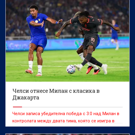
Челси отнесе Милан с класика в
Джакарта
Челси записа убедителна победа с 3:0 над Милан в
контролата между двата тима, която се изигра в
Джакарта, Индонезия