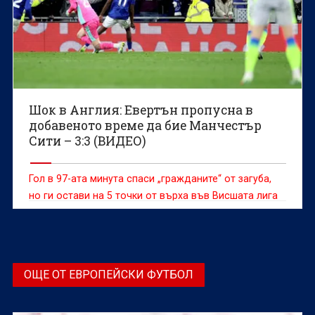
Шок в Англия: Евертън пропусна в
добавеното време да бие Манчестър
Сити – 3:3 (ВИДЕО)
Гол в 97-ата минута спаси „гражданите“ от загуба,
но ги остави на 5 точки от върха във Висшата лига
ОЩЕ ОТ ЕВРОПЕЙСКИ ФУТБОЛ