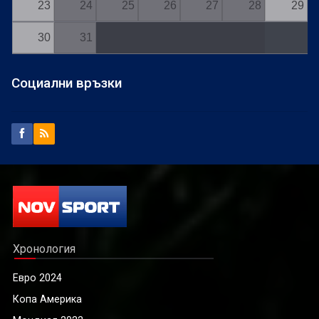
23
24
25
26
27
28
29
30
31
Социални връзки
Хронология
Евро 2024
Копа Америка