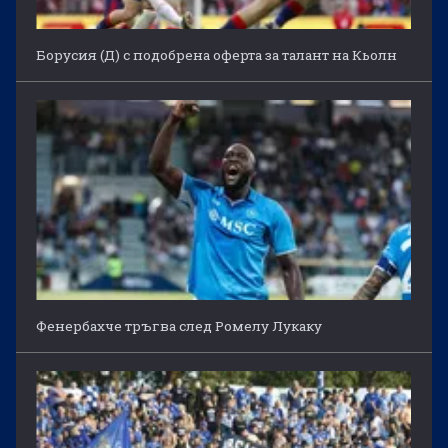
Борусия (Д) с подобрена оферта за талант на Кьолн
Фенербахче тръгва след Ромелу Лукаку