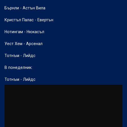
Бърнли - Астън Вила
Кристъл Палас - Евертън
Нотингам - Нюкасъл
Уест Хем - Арсенал
Тотнъм - Лийдс
В понеделник:
Тотнъм - Лийдс