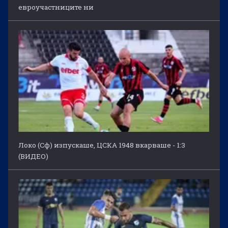
евроучастниците ни
Локо (Сф) изпускаше, ЦСКА 1948 вкарваше - 1:3
(ВИДЕО)