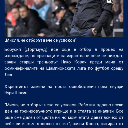
„Мисля, че отборът вече се успокои“
Борусия (Дортмунд) все още е отбор в процес на
изграждане, но признаците на израстване вече се виждат,
заяви старши треньорът Нико Ковач преди мача от
осминафиналите на Шампионската лига по футбол срещу
Лил.
Хърватинът замени на поста освободения през януари
Нури Шахин.
"Мисля, че отборът вече се успокои. Работим здраво всеки
ден на тренировъчното игрище и в стаята за анализи. Все
още сме далеч от целта ни, но момчетата дават всичко от
себе си и съм доволен от тях", заяви Ковач, цитиран от