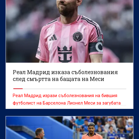
Реал Мадрид изказа съболезнования
след смъртта на бащата на Меси
Реал Мадрид изрази съболезнования на бившия
футболист на Барселона Лионел Меси за загубата
на баща му