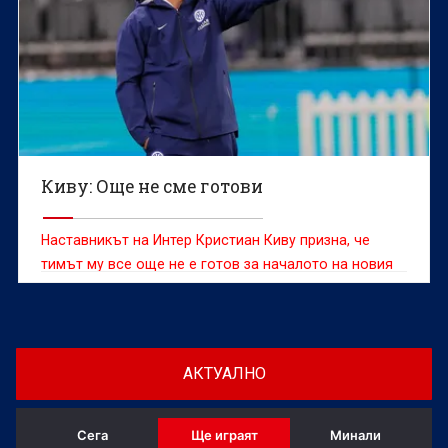
Киву: Още не сме готови
Наставникът на Интер Кристиан Киву призна, че
тимът му все още не е готов за началото на новия
сезон въпреки днешната победа с 2:1 в контролата
с Ювентус
АКТУАЛНО
Сега
Ще играят
Минали