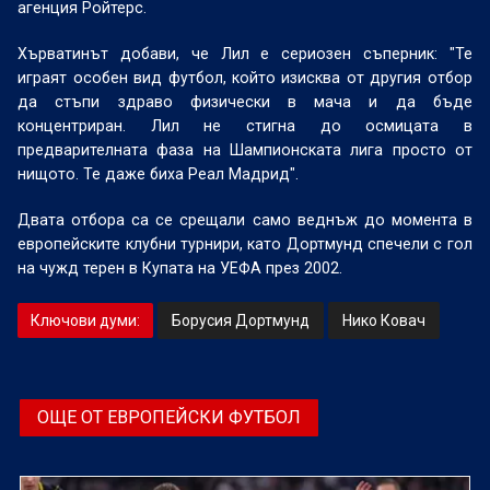
агенция Ройтерс.
Хърватинът добави, че Лил е сериозен съперник: "Те
играят особен вид футбол, който изисква от другия отбор
да стъпи здраво физически в мача и да бъде
концентриран. Лил не стигна до осмицата в
предварителната фаза на Шампионската лига просто от
нищото. Те даже биха Реал Мадрид".
Двата отбора са се срещали само веднъж до момента в
европейските клубни турнири, като Дортмунд спечели с гол
на чужд терен в Купата на УЕФА през 2002.
Ключови думи:
Борусия Дортмунд
Нико Ковач
ОЩЕ ОТ ЕВРОПЕЙСКИ ФУТБОЛ