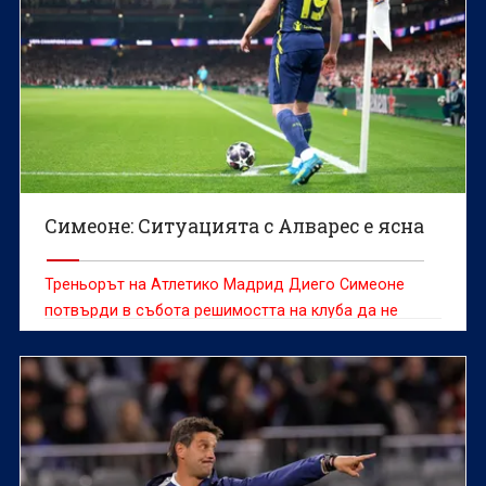
Симеоне: Ситуацията с Алварес е ясна
Треньорът на Атлетико Мадрид Диего Симеоне
потвърди в събота решимостта на клуба да не
продава Хулиан Алварес, който е желан от редица
отбори и оставането му на „Метрополитано“ през
следващия сезон далеч не е сигурно