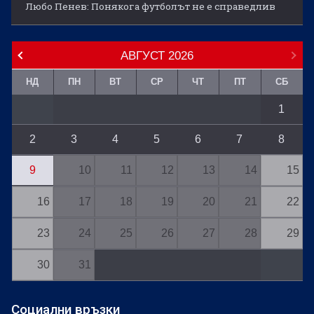
Любо Пенев: Понякога футболът не е справедлив
АВГУСТ
2026
НД
ПН
ВТ
СР
ЧТ
ПТ
СБ
1
2
3
4
5
6
7
8
9
10
11
12
13
14
15
16
17
18
19
20
21
22
23
24
25
26
27
28
29
30
31
Социални връзки