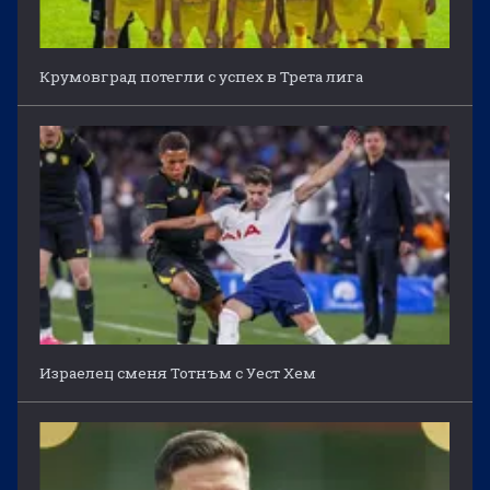
Крумовград потегли с успех в Трета лига
Израелец сменя Тотнъм с Уест Хем