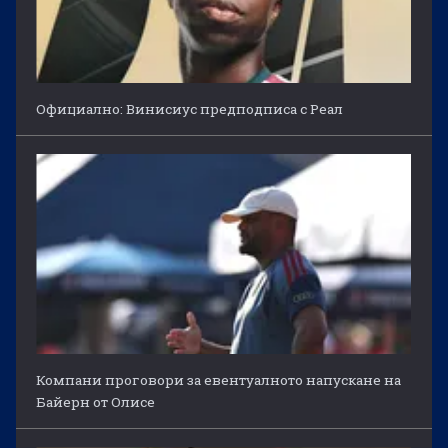
Официално: Винисиус предподписа с Реал
Компани проговори за евентуалното напускане на
Байерн от Олисе