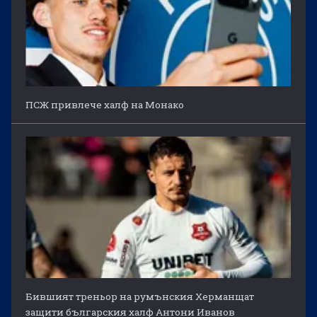
ПСЖ привлече халф на Монако
Бившият треньор на румънския Херманщат
защити българския халф Антони Иванов