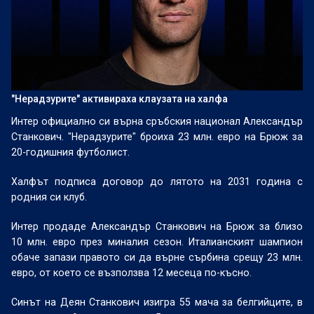
"Нерадзурите" активираха клаузата на халфа
Интер официално си върна сръбския национал Александър
Станкович. "Нерадзурите" броиха 23 млн. евро на Брюж за
20-годишния футболист.
Халфът подписа договор до лятото на 2031 година с
родния си клуб.
Интер продаде Александър Станкович на Брюж за близо
10 млн. евро през миналия сезон. Италианският шампион
обаче запази правото си да върне сърбина срещу 23 млн.
евро, от което се възползва 12 месеца по-късно.
Синът на Деян Станкович изигра 55 мача за белгийците, в