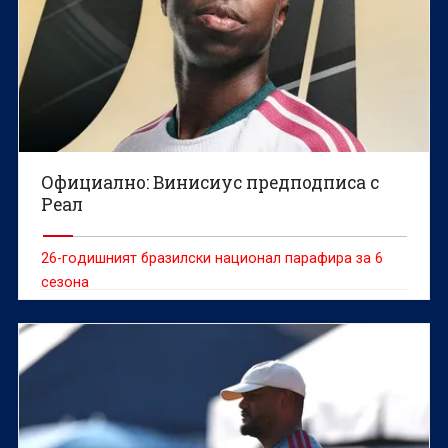
Официално: Винисиус предподписа с
Реал
26-годишният бразилски национал парафира за 6
сезона