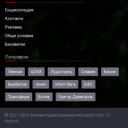
Енциклопедия
Контакти
Реклама
Общи условия
Бисквитки
Популярно
Левски
ЦСКА
Лудогорец
Славия
Берое
Бербатов
тенис
efbet Лига
БФС
Трансфери
Ботев
Григор Димитров
© 2021-2024, Всички права запазени Novsport.com.
CC
лиценз