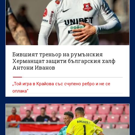
Бившият треньор на румънския
Херманщат защити българския халф
Антони Иванов
„Той игра в Крайова със счупено ребро и не се
оплака“