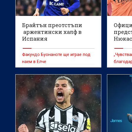
Брайтън преотстъпи
Офици
аржентински халф в
предс
Испания
Нюка
Факундо Буонаноте ще играе под
„Чувства
наем в Елче
благодар
Гимарае