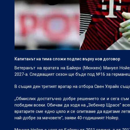
Капитанът на тима сложи подпис върху нов договор
Ветеранът на вратата на Байерн (Мюнхен) Мануел Ной
2027-а. Следващият сезон ще бъде под №16 за германеца
В същия ден третият вратар на отбора Свен Улрайх същ
„Обмислих достатъчно добре решението си и сега съм м
победим всеки. Обичам да ходя на „Зебенер Щрасе“ все
вратарите сме едно цяло и се опитваме да вдигаме лет
най-добре за мачовете", заяви 40-годишният Нойер.