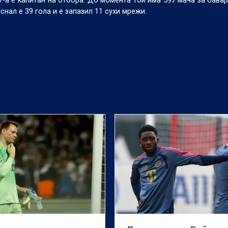
7-а е капитан на отбора. До момента той има 597 мача за бавар
снал е 39 гола и е запазил 11 сухи мрежи.