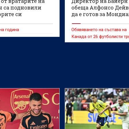
от вратарите на
Директор на Байерн
н са подновили
обеща Алфонсо Дей
орите си
да е готов за Монди
на година
Обявяването на състава на
Канада от 26 футболисти тр
да стане на 29 май