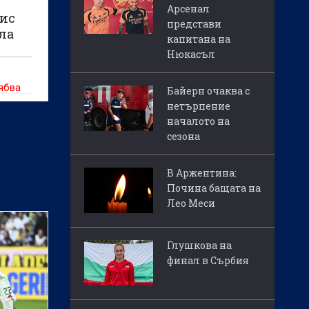
Арсенал
вис
представи
ала
капитана на
Нюкасъл
ябва
Байерн очаква с
нетърпение
началото на
сезона
В Аржентина:
Почина бащата на
Лео Меси
Глушкова на
финал в Сърбия