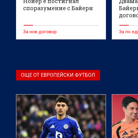
Нойер е постигнал
Двама 
споразумение с Байерн
Байер
догов
За нов договор
За по ед
ОЩЕ ОТ ЕВРОПЕЙСКИ ФУТБОЛ