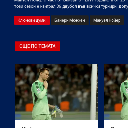
Мануел Нойер е част от Байерн от 2011 година, а от 201
този сезон е изиграл 36 двубоя във всички турнири, допу
Ключови думи:
Байерн Мюнхен
Мануел Нойер
ОЩЕ ПО ТЕМАТА