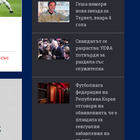
Геша намери
нова звезда за
Тервел, вкара 4
гола
Скандалът се
разраства: УЕФА
потвърди за
 със
раздяла със
служителка
Футболната
федерация на
Република Корея
отговори на
обвиненията, че е
плащала за
сексуални
забавления на