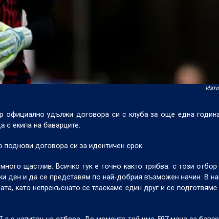
Изто
ер официално удължи договора си с клуба за още една годин
 с екипа на баварците.
о поднови договора си за идентичен срок.
ного щастлив. Всичко тук е точно както трябва: с този отбо
ки ден и да се представям по най-добрия възможен начин. В н
вата, като непрекъснато се тласкаме един друг и се подготвям