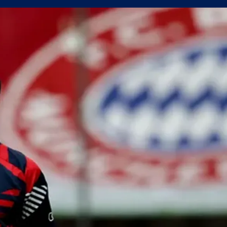
сферните планове на Левски
уцов