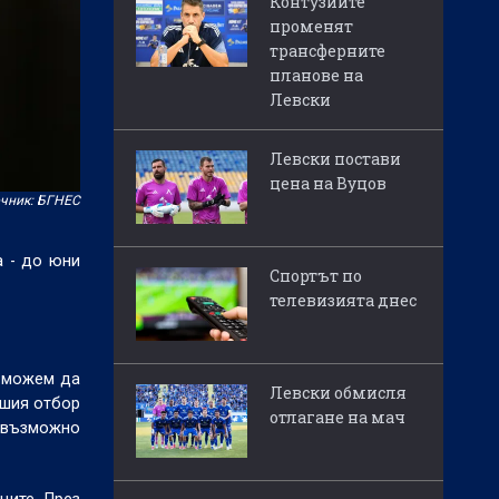
Контузиите
променят
трансферните
планове на
Левски
Левски постави
цена на Вуцов
чник: БГНЕС
а - до юни
Спортът по
телевизията днес
р можем да
Левски обмисля
ашия отбор
отлагане на мач
е възможно