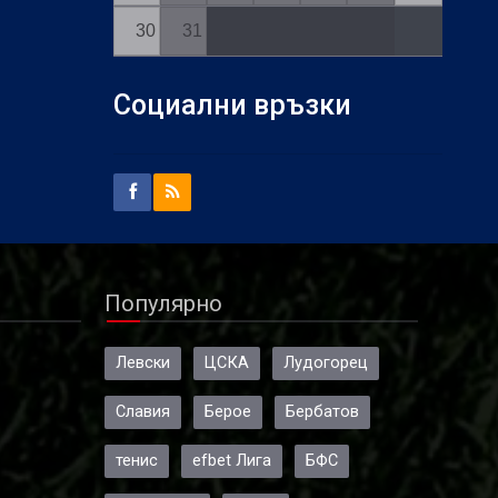
30
31
Социални връзки
Популярно
Левски
ЦСКА
Лудогорец
Славия
Берое
Бербатов
тенис
efbet Лига
БФС