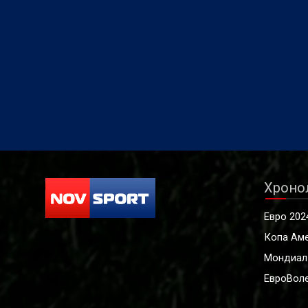
Хроно
Евро 202
Копа Ам
Мондиал
ЕвроВоле