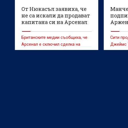
От Нюкасъл заявиха, че
Манче
не са искали да продават
подпи
капитана си на Арсенал
Аржен
Британските медии съобщиха, че
Сити про
Арсенал е сключил сделка на
Джеймс 
стойност 75 милиона паунда
близо 40