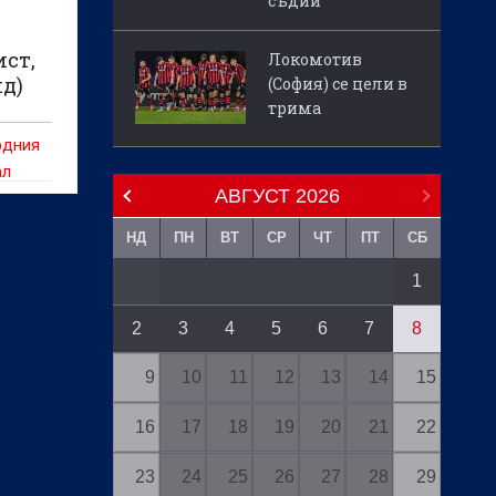
съдии
ст,
Локомотив
ид)
(София) се цели в
трима
рдния
ал
АВГУСТ
2026
НД
ПН
ВТ
СР
ЧТ
ПТ
СБ
1
2
3
4
5
6
7
8
9
10
11
12
13
14
15
16
17
18
19
20
21
22
23
24
25
26
27
28
29