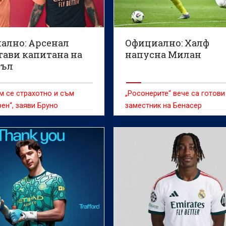
ално: Арсенал
Официално: Халф
тави капитана на
напусна Милан
съл
м се страхотно и съм
„Росонерите“ вече са готови
ен“, заяви Бруно
заместник на Бенасер
ш