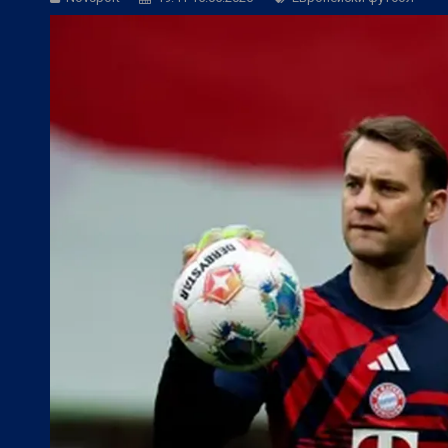
БГ Футбол:
Контузиите променят тран
БГ Футбол:
Левски постави цена на В