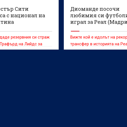
стър Сити
Диоманде посочи
са с национал на
любимия си футболи
тина
играл за Реал (Мадр
даде резервния си страж
Вижте кой е идолът на реко
Трафърд на Лийдс за
трансфер в историята на Ре
 милиона паунда