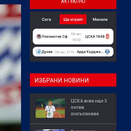
АКТУАЛНО
Сега
Ще играят
Минали
08 авг,
Локомотив Сф
ЦСКА 1948
19:00
Дунав
Арда Кърджали
08 авг, 21:15
ИЗБРАНИ НОВИНИ
ЦСКА иска още 3
летни
попълнения