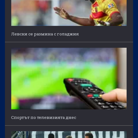
Левски се размина с голаджия
Спортът по телевизията днес