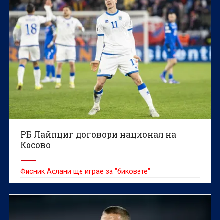
РБ Лайпциг договори национал на
Косово
Фисник Аслани ще играе за "биковете"