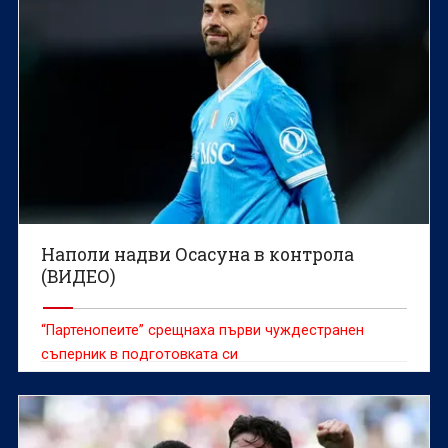
Наполи надви Осасуна в контрола
(ВИДЕО)
“Партенопеите” срещнаха първи чуждестранен
съперник в подготовката си