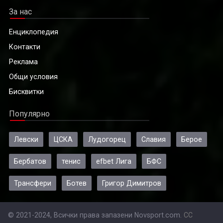
За нас
Енциклопедия
Контакти
Реклама
Общи условия
Бисквитки
Популярно
Левски
ЦСКА
Лудогорец
Славия
Берое
Бербатов
тенис
efbet Лига
БФС
Трансфери
Ботев
Григор Димитров
© 2021-2024, Всички права запазени Novsport.com.
CC