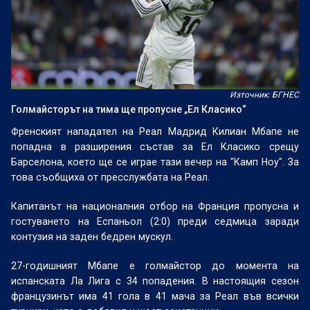
Източник: БГНЕС
Голмайсторът на тима ще пропусне „Ел Класико“
Френският нападател на Реал Мадрид Килиан Мбапе не
попадна в разширения състав за Ел Класико срещу
Барселона, което ще се играе тази вечер на "Камп Ноу". За
това съобщиха от пресслужбата на Реал.
Капитанът на националния отбор на Франция пропусна и
гостуването на Еспаньол (2:0) преди седмица заради
контузия на заден бедрен мускул.
27-годишният Мбапе е голмайстор до момента на
испанската Ла Лига с 34 попадения. В настоящия сезон
французинът има 41 гола в 41 мача за Реал във всички