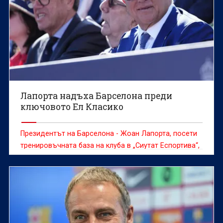
Лапорта надъха Барселона преди
ключовото Ел Класико
Президентът на Барселона - Жоан Лапорта, посети
тренировъчната база на клуба в „Сиутат Еспортива“,
за да изрази пълната си подкрепа към
футболистите и треньорския щаб преди ключовия
сблъсък срещу Реал Мадрид