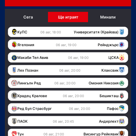
Сега
Ще играят
Минали
KуПС
Университатя (Крайова)
06 авг, 18:00
Ягелония
Рейнджърс
06 авг, 19:00
Макаби Тел Авив
ЦСКА
06 авг, 19:00
Лех Познан
Клаксвик
06 авг, 20:00
Линкълн Ред
Омония Никозия
06 авг, 20:00
Храдец Кралове
Бешикташ
06 авг, 20:00
Ред Бул Страсбург
Пафос
06 авг, 20:00
ПАОК
Андерлехт
06 авг, 20:45
Тун
Висингур Рейкявик
06 авг, 21:00