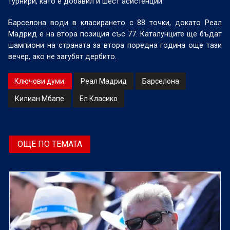
турнири, като е добавил и шест асистенции.
Барселона води в класирането с 88 точки, докато Реал
Мадрид е на втора позиция със 77. Каталунците ще бъдат
шампиони на страната за втора поредна година още тази
вечер, ако не загубят дербито.
Ключови думи:
Реал Мадрид
Барселона
Килиан Мбапе
Ел Класико
ОЩЕ ПО ТЕМАТА