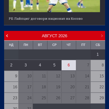
РБ Лайпциг договори национал на Косово
АВГУСТ
2026
НД
ПН
ВТ
СР
ЧТ
ПТ
СБ
1
2
3
4
5
6
7
8
9
10
11
12
13
14
15
16
17
18
19
20
21
22
23
24
25
26
27
28
29
30
31