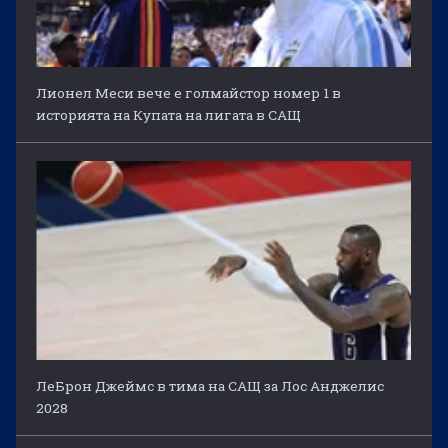
Лионел Меси вече е голмайстор номер 1 в
историята на Купата на лигата в САЩ
ЛеБрон Джеймс в тима на САЩ за Лос Анджелис
2028