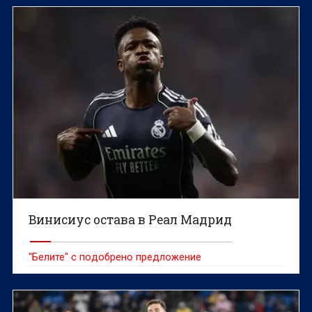
Винисиус остава в Реал Мадрид
"Белите" с подобрено предложение