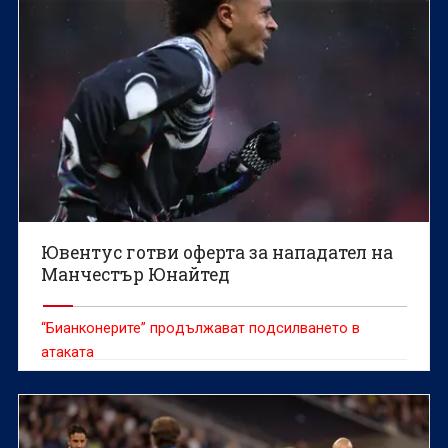
Ювентус готви оферта за нападател на
Манчестър Юнайтед
“Бианконерите” продължават подсилването в
атаката