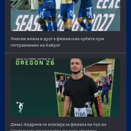
Левски влиза в друга финансова орбита при
отстраняване на Кайрат
Димо Андреев се класира за финала на чук на
Световното първенство по лека атлетика