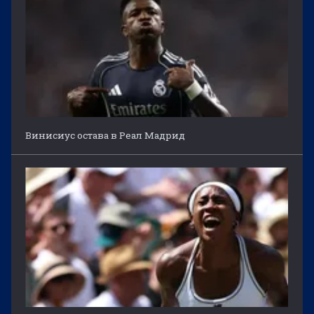
Винисиус остава в Реал Мадрид