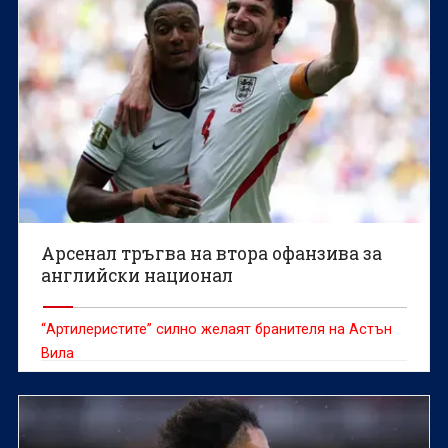
Арсенал тръгва на втора офанзива за
английски национал
“Артилеристите” силно желаят бранителя на Астън
Вила