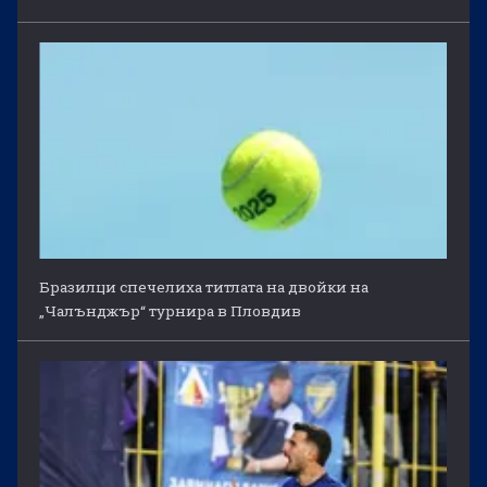
Бразилци спечелиха титлата на двойки на
„Чалънджър“ турнира в Пловдив