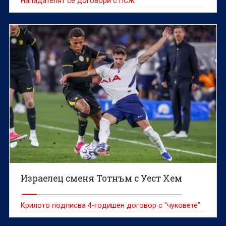
Нападателят се договори с ПСЖ
Израелец сменя Тотнъм с Уест Хем
Крилото подписва 4-годишен договор с “чуковете”