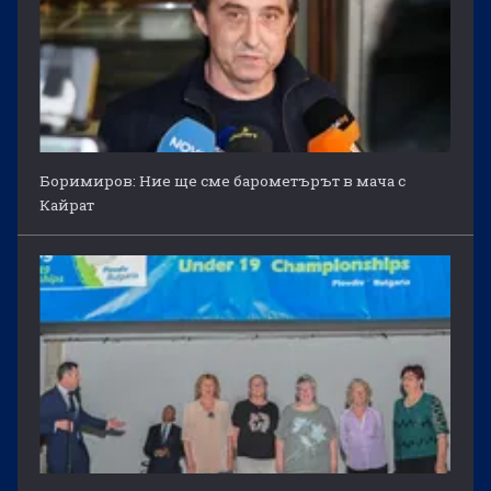
Боримиров: Ние ще сме барометърът в мача с
Кайрат