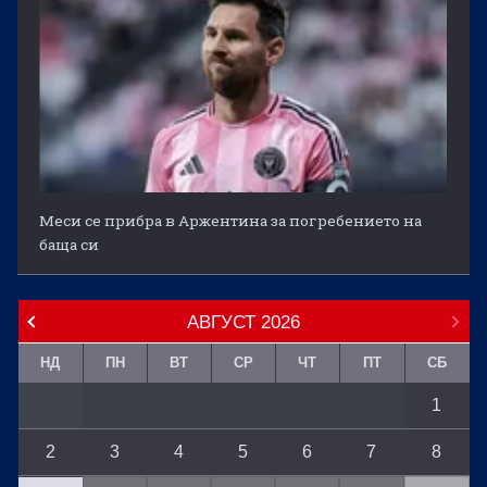
Меси се прибра в Аржентина за погребението на
баща си
АВГУСТ
2026
НД
ПН
ВТ
СР
ЧТ
ПТ
СБ
1
2
3
4
5
6
7
8