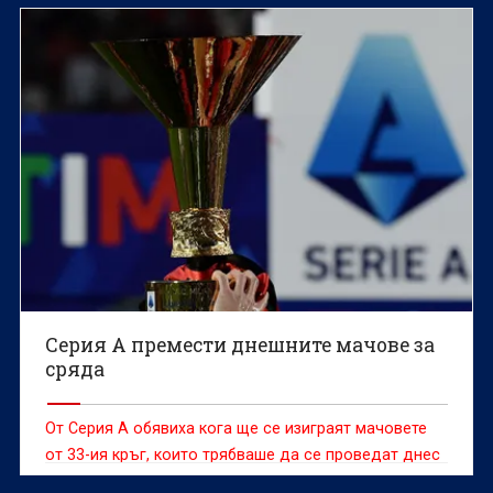
Серия А премести днешните мачове за
сряда
От Серия А обявиха кога ще се изиграят мачовете
от 33-ия кръг, които трябваше да се проведат днес