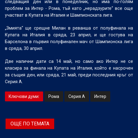
следващия ден или в понеделник, но има по-голям
проблем за Интер - Рома, тъй като „нерадзурите“ все още
участват в Купата на Италия и Шампионската лига.
„Змията“ ще срещне Милан в реванша от полуфинала на
Купата на Италия в сряда, 23 април, и ще гостува на
Барселона в първия полуфинален мач от Шампионска лига
в сряда, 30 април.
Две налични дати са 14 май, но само ако Интер не се
класира за финала на Купата на Италия, който е насрочен
за същия ден, или сряда, 21 май, преди последния кръг от
Серия А.
Ключови думи:
Рома
Серия А
Интер
ОЩЕ ПО ТЕМАТА