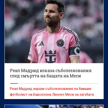
Реал Мадрид изказа съболезнования
след смъртта на бащата на Меси
Реал Мадрид изрази съболезнования на бившия
футболист на Барселона Лионел Меси за загубата
на баща му