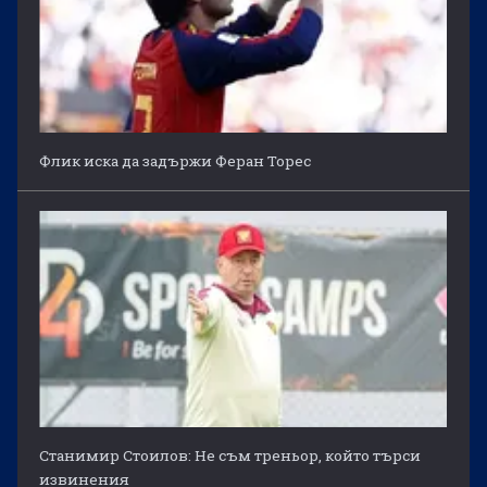
Флик иска да задържи Феран Торес
Станимир Стоилов: Не съм треньор, който търси
извинения