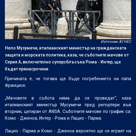
Източник: БГНЕС
Нело Музумечи, италианският министър на гражданската
защита и морската политика, каза, че съботните мачове от
Серия А, включително суперсблъсъка Рома - Интер, ще
бъдат пренасрочени
Причината е, че тогава ще бъде погребението на папа
Франциск.
„Мачовете в събота няма да се проведат“, каза
италианският министър Мусумечи пред репортери във
вторник, цитиран от ANSA. Съботните мачове по график са:
Комо - Дженоа, Интер - Рома и Лацио - Парма.
Лацио - Парма и Комо - Дженоа вероятно ще се играят на