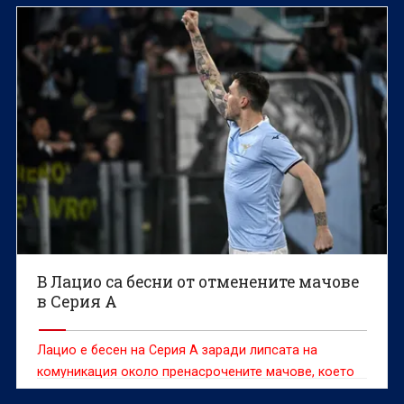
В Лацио са бесни от отменените мачове
в Серия А
Лацио е бесен на Серия А заради липсата на
комуникация около пренасрочените мачове, което
ще ги накара да летят два пъти до Генуа