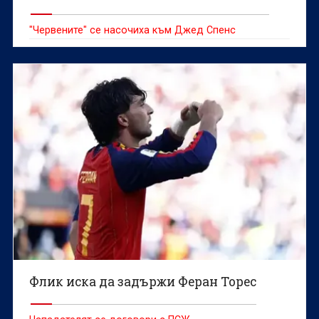
"Червените" се насочиха към Джед Спенс
Флик иска да задържи Феран Торес