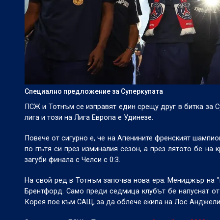
Специално предложение за Суперкупата
ПСЖ и Тотнъм се изправят един срещу друг в битка за 
лига и този на Лига Европа е Удинезе.
Повече от сигурно е, че на Апенините френският шампио
по пътя си през изминалия сезон, а през лятото бе на
загуби финала с Челси с 0:3.
На свой ред в Тотнъм започва нова ера. Мениджър на "
Брентфорд. Само преди седмица клубът бе напуснат о
Корея пое към САЩ, за да облече екипа на Лос Анджели