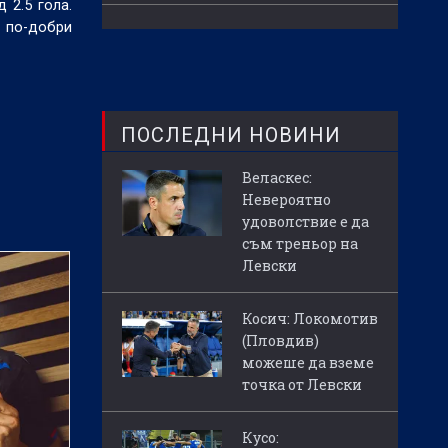
 2.5 гола.
 по-добри
ПОСЛЕДНИ НОВИНИ
Веласкес:
Невероятно
удоволствие е да
съм треньор на
Левски
Косич: Локомотив
(Пловдив)
можеше да вземе
точка от Левски
Кусо: