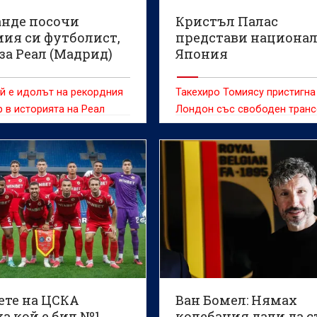
нде посочи
Кристъл Палас
ия си футболист,
представи национал
за Реал (Мадрид)
Япония
й е идолът на рекордния
Такехиро Томиясу пристигна
 в историята на Реал
Лондон със свободен тран
ете на ЦСКА
Ван Бомел: Нямах
а кой е бил №1
колебания дали да с