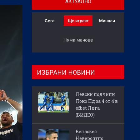
АКТУАЛНО
Сега
Ще играят
Минали
Няма мачове
ИЗБРАНИ НОВИНИ
Левски подчини
Локо Пд за 4 от 4 в
efbet Лига
(ВИДЕО)
Веласкес:
Невероятно