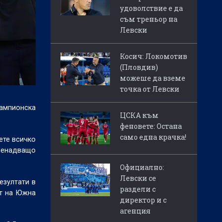
удоволствие е да
съм треньор на
Левски
Косич: Локомотив
(Пловдив)
можеше да вземе
точка от Левски
Шампионска
ЦСКА към
феновете: Остана
само една крачка!
ете всичко
зненадващо
Официално:
Левски се
езултати в
раздели с
ът на Южна
директор и с
агенция