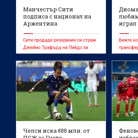
Манчестър Сити
Диома
подписа с национал на
любим
Аржентина
играл 
Сити продаде резервния си страж
Вижте ко
Джеймс Трафърд на Лийдс за
трансфер
близо 40 милиона паунда
Челси иска €88 млн. от
Фенов
ПСЖ за Густо
избрах