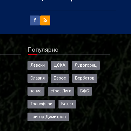
Популярно
Левски
ЦСКА
Лудогорец
Славия
Берое
Бербатов
тенис
efbet Лига
БФС
Трансфери
Ботев
Григор Димитров