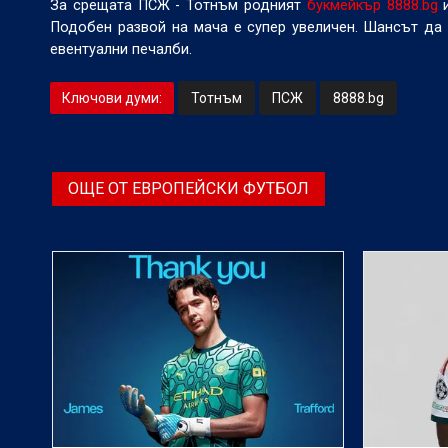
За срещата ПСЖ - Тотнъм родният
букмейкър 8888.bg
и
Подобен развой на мача е супер увеличен. Шансът да
евентуални печалби.
Ключови думи:
Тотнъм
ПСЖ
8888.bg
ОЩЕ ОТ ЕВРОПЕЙСКИ ФУТБОЛ