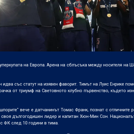
Суперкупата на Европа. Арена на сблъсъка между носителя на 
н идва със статут на изявен фаворит. Тимът на Луис Енрике пом
 крачка от триумф на Световното клубно първенство, където и
шпорите" вече е датчанинът Томас Франк, познат с отличните р
т своя дългогодишен лидер и капитан Хюн-Мин Сон. Национал
с ФК след 10 години в тима.