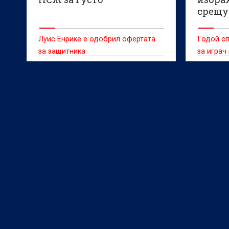
срещу
Луис Енрике е одобрил офертата
Годой сп
за защитника
за играч