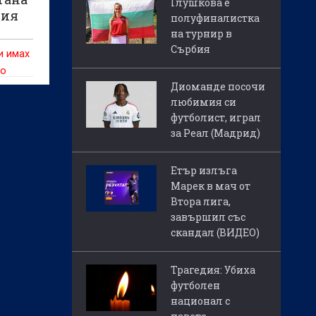
Глушкова е
гия
полуфиналистка
на турнир в
Сърбия
и имах
то
Диоманде посочи
любимия си
футболист, играл
за Реал (Мадрид)
Етър излъга
Марек в мач от
Втора лига,
завършил със
скандал (ВИДЕО)
Трагедия: Убиха
футболен
национал с