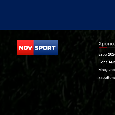
Хроно
Евро 202
Копа Ам
Мондиал
ЕвроВоле