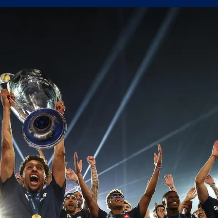
олствие е да съм треньор на Левски
в) можеше да вземе точка от Левски