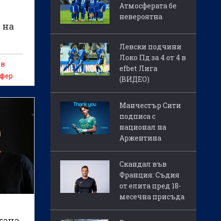
Атмосферата бе
невероятна
 на
Левски подчини
Локо Пд за 4 от 4 в
 в
efbet Лига
сфер
(ВИДЕО)
Манчестър Сити
подписа с
национал на
Аржентина
Скандал във
Франция: Съдия
от елита пред 18-
месечна присъда
тана