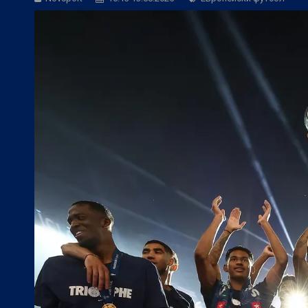
БГ Футбол:
Веласкес: Невероятно удов
БГ Футбол:
Косич: Локомотив (Пловди