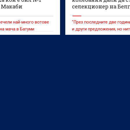
 Макаби
селекционер на Бел
ечели най-много вотове
"През последните две годин
 на мача в Батуми
и други предложения, но ни
едно от тях не ме убеди"