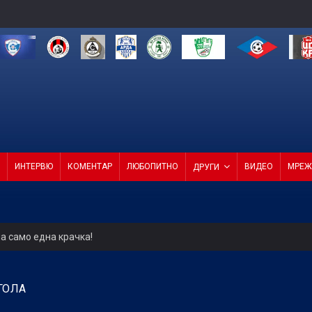
ИНТЕРВЮ
КОМЕНТАР
ЛЮБОПИТНО
ВИДЕО
МРЕЖ
ДРУГИ
а само една крачка!
ели с директор и с агенция
ГОЛА
4 от 4 в efbet Лига (ВИДЕО)