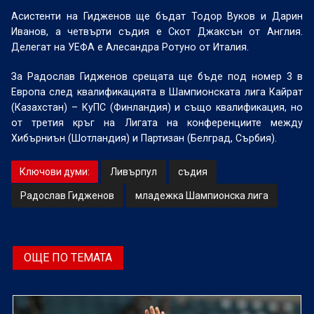
Асистенти на Гидженов ще бъдат Тодор Вуков и Дарин
Иванов, а четвърти съдия е Скот Джаксън от Англия.
Делегат на УЕФА е Алесандра Ротуно от Италия.
За Радослав Гидженов срещата ще бъде под номер 3 в
Европа след квалификацията в Шампионската лига Кайрат
(Казахстан) – КуПС (Финландия) и също квалификация, но
от третия кръг на Лигата на конференциите между
Хибърниън (Шотландия) и Партизан (Белград, Сърбия).
Ключови думи:
Ливърпул
съдия
Радослав Гидженов
младежка Шампионска лига
ОЩЕ ПО ТЕМАТА