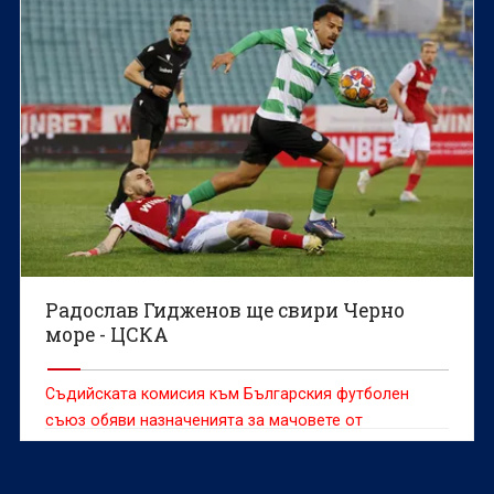
Радослав Гидженов ще свири Черно
море - ЦСКА
Съдийската комисия към Българския футболен
съюз обяви назначенията за мачовете от
предстоящия четвърти кръг в efbet Лига