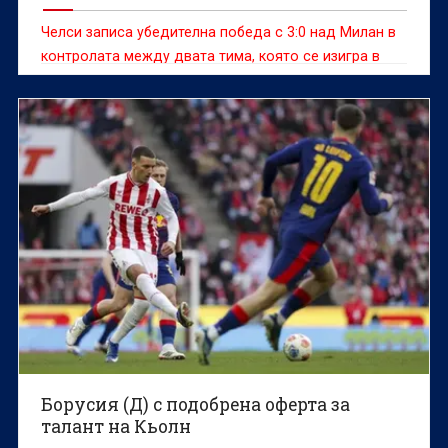
Челси записа убедителна победа с 3:0 над Милан в
контролата между двата тима, която се изигра в
Джакарта, Индонезия
Борусия (Д) с подобрена оферта за
талант на Кьолн