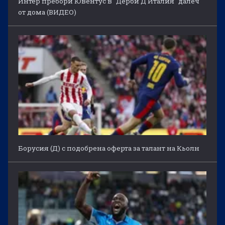
Интер пребори Ювентус в "Дерби Д'Италия" далеч
от дома (ВИДЕО)
Борусия (Д) с подобрена оферта за талант на Кьолн