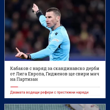
Кабаков с наряд за скандинавско дерби
от Лига Европа, Гидженов ще свири мач
на Партизан
Двамата водещи рефери с престижни наряди