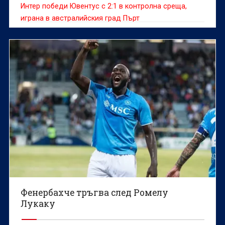
Интер победи Ювентус с 2:1 в контролна среща,
играна в австралийския град Пърт
Фенербахче тръгва след Ромелу
Лукаку