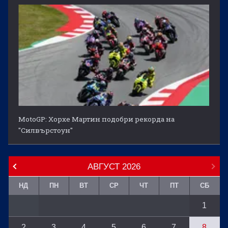
MotoGP: Хорхе Мартин подобри рекорда на
"Силвърстоун"
АВГУСТ
2026
НД
ПН
ВТ
СР
ЧТ
ПТ
СБ
1
2
3
4
5
6
7
8