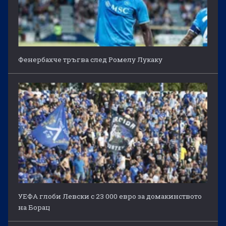
Фенербахче тръгва след Ромелу Лукаку
УЕФА глоби Левски с 23 000 евро за домакинството
на Борац