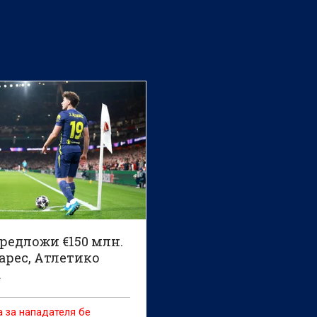
редложи €150 млн.
арес, Атлетико
а
 за нападателя бе