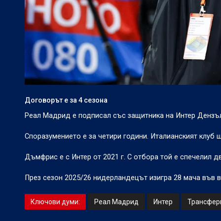
Договорът е за 4 сезона
Реал Мадрид е подписал със защитника на Интер Денз
Споразумението е за четири години. Италианският клуб 
Дъмфрис е с Интер от 2021 г. С отбора той е спечелил дв
През сезон 2025/26 нидерландецът изигра 28 мача във вс
Ключови думи:
Реал Мадрид
Интер
Трансфер