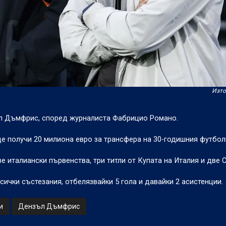
Изто
ъл Дъмфрис, според журналиста Фабрицио Романо.
ще получи 20 милиона евро за трансфера на 30-годишния футбол
е италиански първенства, три титли от Купата на Италия и две С
ички състезания, отбелязвайки 5 гола и давайки 2 асистенции.
и
Дензъл Дъмфрис