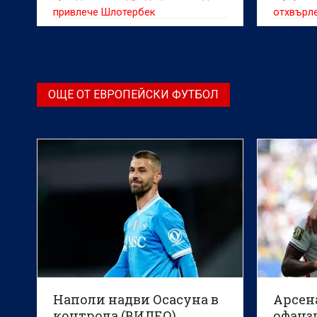
привлече Шлотербек
отхвърл
ОЩЕ ОТ ЕВРОПЕЙСКИ ФУТБОЛ
Наполи надви Осасуна в
Арсена
контрола (ВИДЕО)
офанз