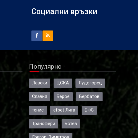
Социални връзки
Популярно
Левски
ЦСКА
Лудогорец
Славия
Берое
Бербатов
тенис
efbet Лига
БФС
Трансфери
Ботев
Григор Димитров