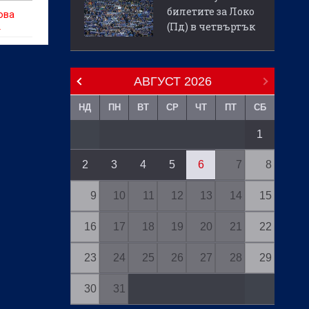
билетите за Локо
ова
(Пд) в четвъртък
г
АВГУСТ
2026
НД
ПН
ВТ
СР
ЧТ
ПТ
СБ
1
2
3
4
5
6
7
8
9
10
11
12
13
14
15
16
17
18
19
20
21
22
23
24
25
26
27
28
29
30
31