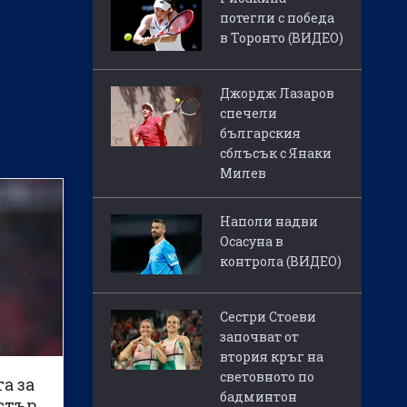
потегли с победа
в Торонто (ВИДЕО)
Джордж Лазаров
спечели
българския
сблъсък с Янаки
Милев
Наполи надви
Осасуна в
контрола (ВИДЕО)
Сестри Стоеви
започват от
втория кръг на
световното по
а за
бадминтон
стър