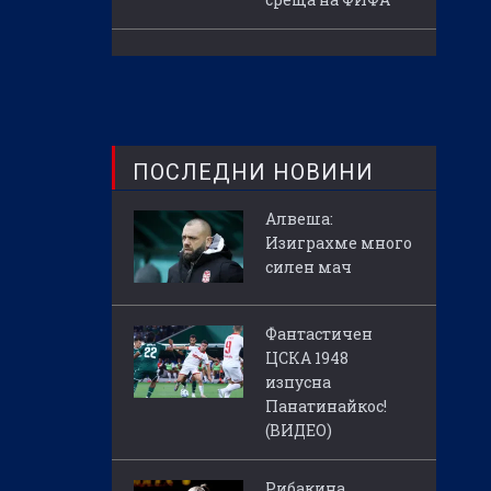
ПОСЛЕДНИ НОВИНИ
Алвеша:
Изиграхме много
силен мач
Фантастичен
ЦСКА 1948
изпусна
Панатинайкос!
(ВИДЕО)
Рибакина