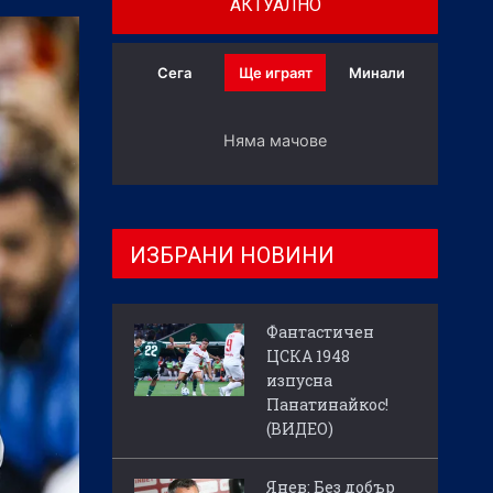
АКТУАЛНО
Сега
Ще играят
Минали
Няма мачове
ИЗБРАНИ НОВИНИ
Фантастичен
ЦСКА 1948
изпусна
Панатинайкос!
(ВИДЕО)
Янев: Без добър