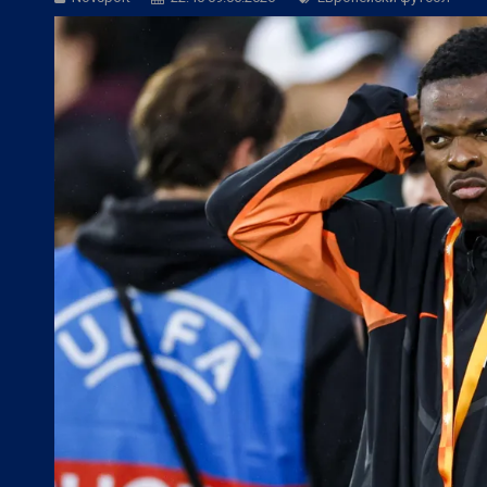
БГ Футбол:
Янев: Без добър резултат 
БГ Футбол:
По примера на Левски: Ка