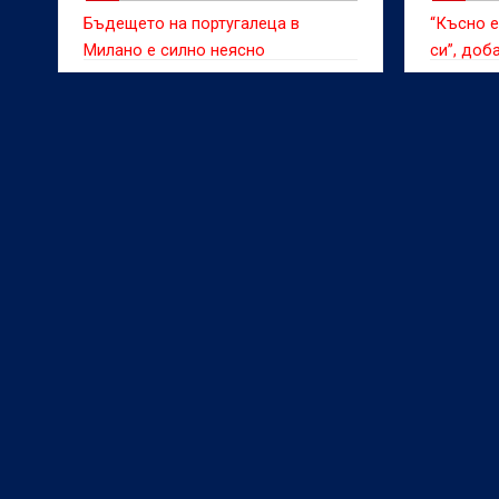
Бъдещето на португалеца в
“Късно е
Милано е силно неясно
си”, доб