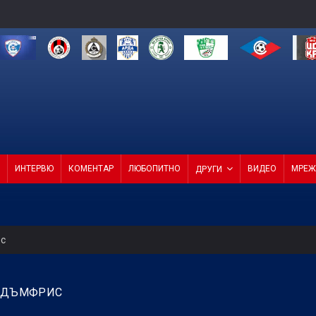
ИНТЕРВЮ
КОМЕНТАР
ЛЮБОПИТНО
ВИДЕО
МРЕЖ
ДРУГИ
ес
редна среща на ФИФА
Л ДЪМФРИС
усна Панатинайкос! (ВИДЕО)