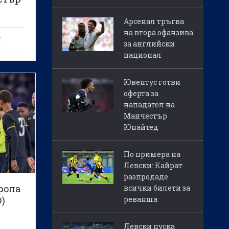
Арсенал тръгва
на втора офанзива
т
за английски
национал
Ювентус готви
оферта за
нападател на
Манчестър
Юнайтед
По примера на
Левски: Кайрат
разпродаде
рола
всички билети за
)
реванша
Левски пуска