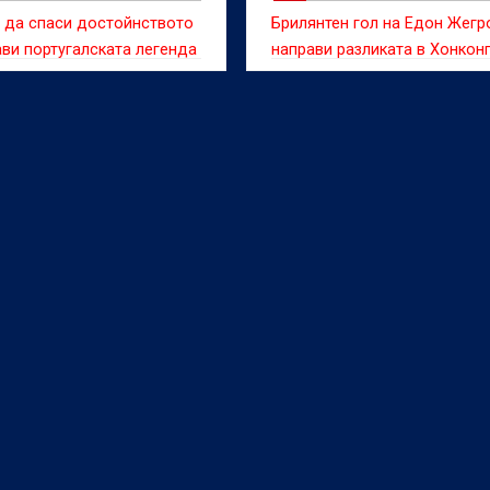
 да спаси достойнството
Брилянтен гол на Едон Жегр
ави португалската легенда
направи разликата в Хонкон