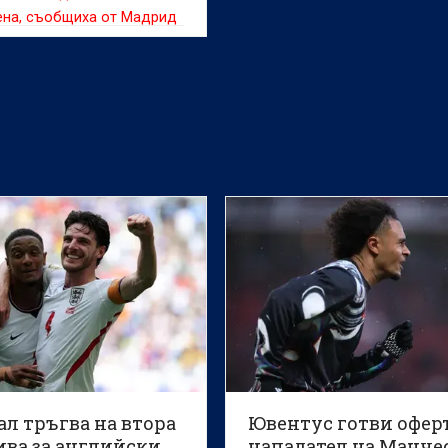
ена, съобщиха от Мадрид
л тръгва на втора
Ювентус готви оферт
ива за английски
нападател на Манче