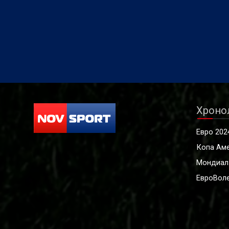
Хроно
Евро 202
Копа Ам
Мондиал
ЕвроВоле