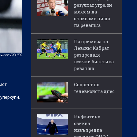
резултат утре, не
можем да
очакваме нищо
на реванша
По примера на
Левски: Кайрат
разпродаде
чник: БГНЕС
всички билети за
реванша
Спортът по
ист.
телевизията днес
уперкупи.
Инфантино
свиква
извънредна
среща на ФИФА