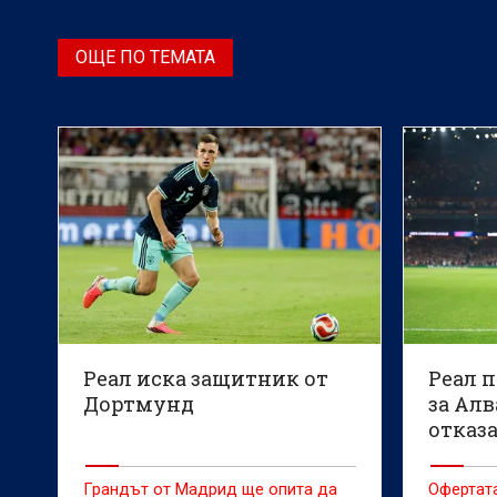
ОЩЕ ПО ТЕМАТА
Реал иска защитник от
Реал п
Дортмунд
за Алв
отказ
Грандът от Мадрид ще опита да
Офертата