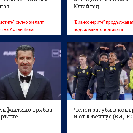
нал
Юнайтед
истите” силно желаят
“Бианконерите” продължава
я на Астън Вила
подсилването в атаката
 Инфантино трябва
Челси загуби в конт
тръгне
и от Ювентус (ВИДЕО