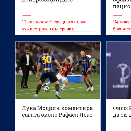
нацио
“Партенопеите” срещнаха първи
“Артилер
чуждестранен съперник в
бранител
подготовката си
Лука Модрич коментира
Фиго:
сагата около Рафаел Леао
да си 