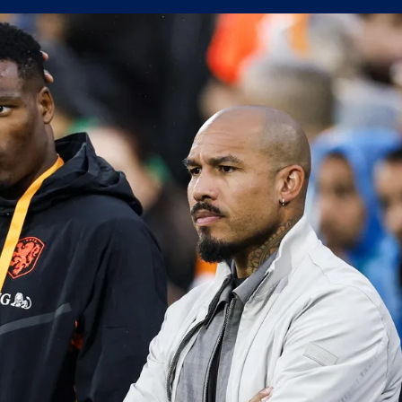
утре, не можем да очакваме нищо на реванша
йрат разпродаде всички билети за реванша