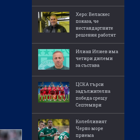
Херо: Веласкес
показа, че
нестандартните
решения работят
Илиан Илиев има
четири дилеми
за състава
ЦСКА търси
задължителна
победа срещу
Септември
Колебливият
Черно море
приема