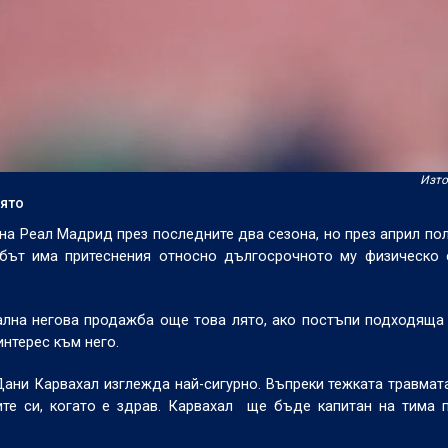
Изто
лято
 на Реал Мадрид през последните два сезона, но през април по
лубът има притеснения относно дългосрочното му физическо
ална негова продажба още това лято, ако постъпи подходяща
интерес към него.
ни Карвахал изглежда най-сигурно. Въпреки тежката травмата
ите си, когато е здрав. Карвахал ще бъде капитан на тима 