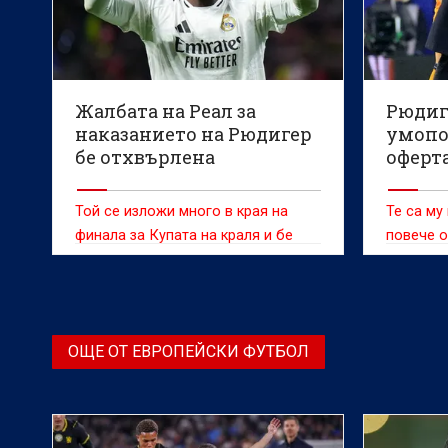
Жалбата на Реал за
Рюдиг
наказанието на Рюдигер
умопо
бе отхвърлена
оферт
Хилал
Той се изложи много в края на
Те са му
финала за Купата на краля и бе
повече о
наказан тежко
(Мадрид
ОЩЕ ОТ ЕВРОПЕЙСКИ ФУТБОЛ