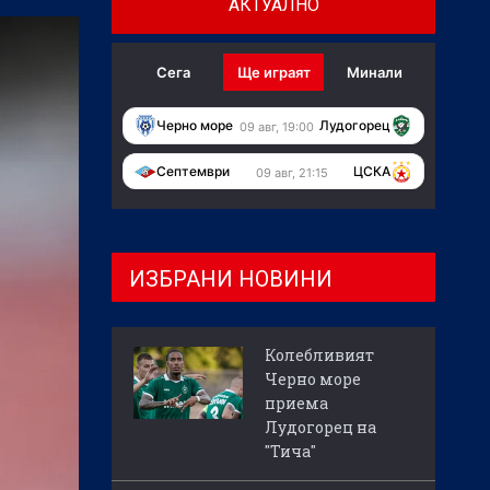
АКТУАЛНО
Сега
Ще играят
Минали
Черно море
Лудогорец
09 авг, 19:00
Септември
ЦСКА
09 авг, 21:15
ИЗБРАНИ НОВИНИ
Колебливият
Черно море
приема
Лудогорец на
"Тича"