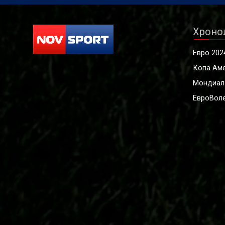
Хроно
Евро 202
Копа Ам
Мондиал
ЕвроВоле