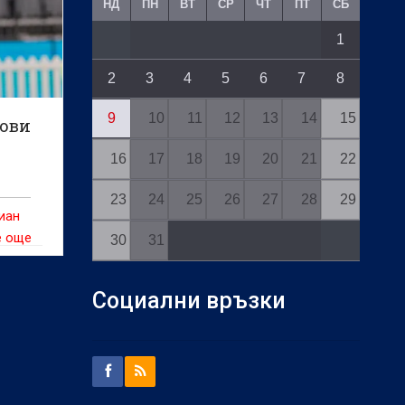
НД
ПН
ВТ
СР
ЧТ
ПТ
СБ
1
2
3
4
5
6
7
8
9
10
11
12
13
14
15
тови
16
17
18
19
20
21
22
23
24
25
26
27
28
29
иан
е още
30
31
овия
беда с
Социални връзки