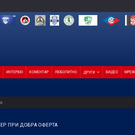
ИНТЕРВЮ
КОМЕНТАР
ЛЮБОПИТНО
ВИДЕО
МРЕЖ
ДРУГИ
ес
о ембарго
ЕР ПРИ ДОБРА ОФЕРТА
т Черно море приема Лудогорец на "Тича"