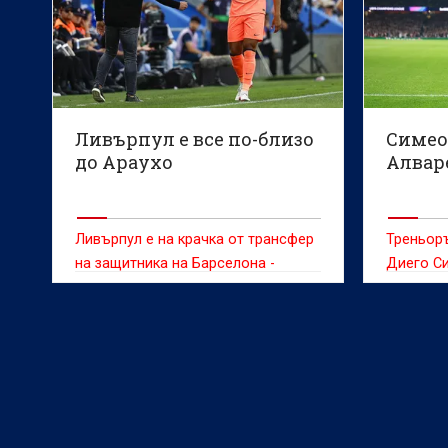
Ливърпул е все по-близо
Симео
до Араухо
Алваре
Ливърпул е на крачка от трансфер
Треньор
на защитника на Барселона -
Диего С
Роналд Араужо, съобщава Sky
решимост
Sports
продава 
желан от
оставане
през сле
сигурно