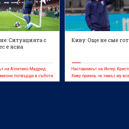
не: Ситуацията с
Киву: Още не сме го
с е ясна
ът на Атлетико Мадрид
Наставникът на Интер Крист
имеоне потвърди в събота
Киву призна, че тимът му вс
та на клуба да не
не е готов за началото на н
Хулиан Алварес, който е
сезон въпреки днешната по
 редица отбори и
2:1 в контролата с Ювентус
то му на „Метрополитано“
дващия сезон далеч не е