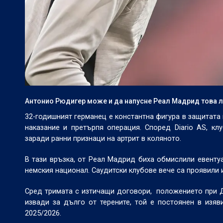
Антонио Рюдигер може и да напусне Реал Мадрид това 
32-годишният германец е константна фигура в защитата
наказание и претърпя операция. Според Diario AS, к
заради ранни признаци на артрит в коляното.
В тази връзка, от Реал Мадрид биха обмислили евенту
немския национал. Саудитски клубове вече са проявили 
Сред тримата с изтичащи договори, положението при Да
извади за дълго от терените, той е постоянен в изяв
2025/2026.