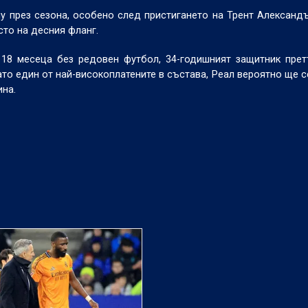
 през сезона, особено след пристигането на Трент Александ
сто на десния фланг.
18 месеца без редовен футбол, 34-годишният защитник прет
то един от най-високоплатените в състава, Реал вероятно ще с
ина.