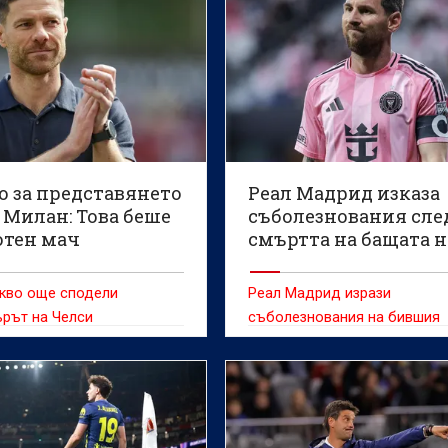
о за представянето
Реал Мадрид изказа
 Милан: Това беше
съболезнования сле
отен мач
смъртта на бащата н
Меси
акво още сподели
Реал Мадрид изрази
рът на Челси
съболезнования на бившия
футболист на Барселона Ли
Меси за загубата на баща м