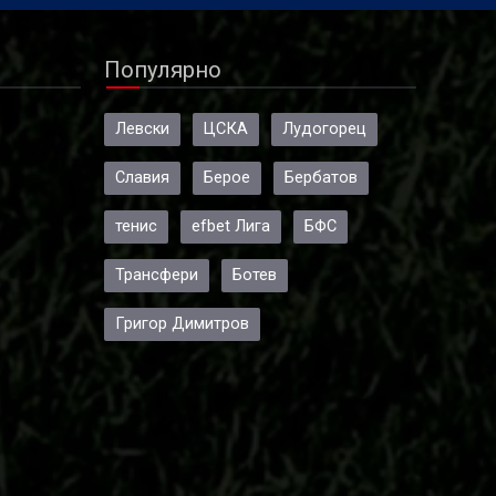
Популярно
Левски
ЦСКА
Лудогорец
Славия
Берое
Бербатов
тенис
efbet Лига
БФС
Трансфери
Ботев
Григор Димитров