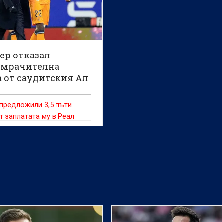
ер отказал
мрачителна
а от саудитския Ал
 предложили 3,5 пъти
т заплатата му в Реал
)