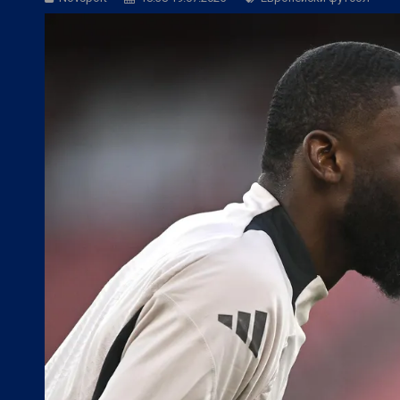
БГ Футбол:
ЦСКА търси задължителна
БГ Футбол:
Херо: Веласкес показа, че