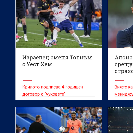
Израелец сменя Тотнъм
Алонс
с Уест Хем
срещу
страх
Крилото подписва 4-годишен
Вижте к
договор с “чуковете”
мениджъ