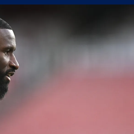
 победа срещу Септември
 нестандартните решения работят