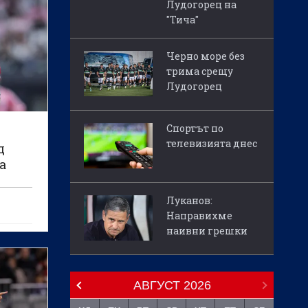
Лудогорец на
"Тича"
Черно море без
трима срещу
Лудогорец
Спортът по
телевизията днес
д
а
Луканов:
Направихме
наивни грешки
онел
у
АВГУСТ
2026