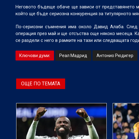
Неговото бъдеще обаче ще зависи от представянето му
който ще бъде сериозна конкуренция за титулярното мя
По-сериозни съмнения има около Давид Алаба. След 
операция през май и ще отсъства още някоко месеца. Ка
се раздели с него в рамките на тази или следващата год
Ключови думи:
Реал Мадрид
Антонио Рюдигер
ОЩЕ ПО ТЕМАТА