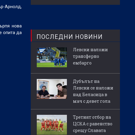
ър-Арнолд,
ърпя нова
е опита да
ПОСЛЕДНИ НОВИНИ
Левски наложи
трансферно
ембарго
Дубълът на
Левски се наложи
над Беласица в
мач с девет гола
Третият отбор на
ЦСКА с равенство
срещу Славата