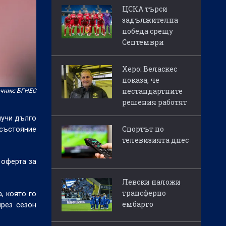
ЦСКА търси
задължителна
победа срещу
Септември
Херо: Веласкес
показа, че
нестандартните
чник: БГНЕС
решения работят
лучи дълго
Спортът по
 състояние
телевизията днес
 оферта за
Левски наложи
трансферно
, която го
ембарго
през сезон