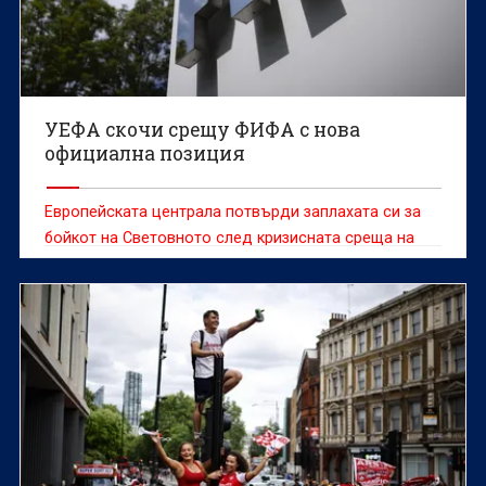
УЕФА скочи срещу ФИФА с нова
официална позиция
Европейската централа потвърди заплахата си за
бойкот на Световното след кризисната среща на
Инфантино