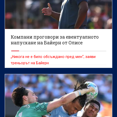
Компани проговори за евентуалното
напускане на Байерн от Олисе
„Никога не е било обсъждано пред мен“, заяви
треньорът на Байерн