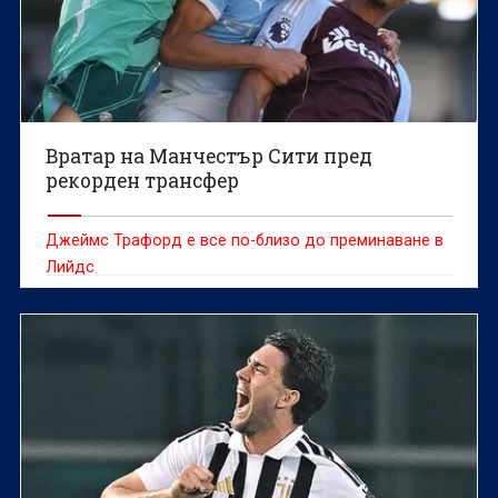
Вратар на Манчестър Сити пред
рекорден трансфер
Джеймс Трафорд е все по-близо до преминаване в
Лийдс