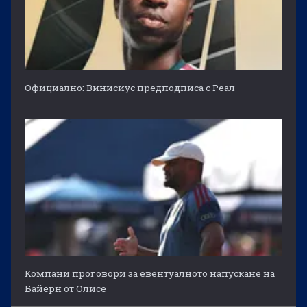
Официално: Винисиус предподписа с Реал
Компани проговори за евентуалното напускане на
Байерн от Олисе