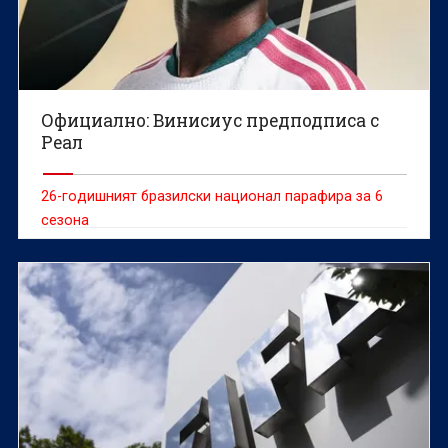
Официално: Винисиус предподписа с
Реал
26-годишният бразилски национал парафира за 6
сезона