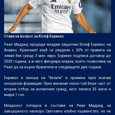
Става на въпрос за Юсеф Енрикес
Реал Мадрид продаде младия защитник Юсеф Енрикес на
Алавес. Кралският клуб се раздели с 50% от правата на
левия бек срещу 3 млн. евро. Енрикес подписа договор до
2029 година, а в него фигурира клауза, която позволява на
Реал да си върне бранителя в следващите две години.
Енрикес е юноша на “белите” и премина през всички
юношески формации. През миналия сезон той беше част от
втория отбор на испанския гранд, като записа 35 мача и
вкара 1 гол.
Младокът попадна в състава на Реал Мадрид за
завършилото наскоро Световно клубно първенство, но не