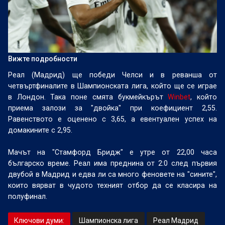
Вижте подробности
Реал (Мадрид) ще победи Челси и в реванша от
четвъртфиналите в Шампионската лига, който ще се играе
в Лондон. Така поне смята букмейкърът
Winbet
, който
приема залози за "двойка" при коефициент 2,55.
Равенството е оценено с 3,65, а евентуален успех на
домакините с 2,95.
Мачът на "Стамфорд Бридж" е утре от 22,00 часа
българско време. Реал има преднина от 2:0 след първия
двубой в Мадрид и едва ли са много феновете на "сините",
които вярват в чудото техният отбор да се класира на
полуфинал.
Ключови думи:
Шампионска лига
Реал Мадрид