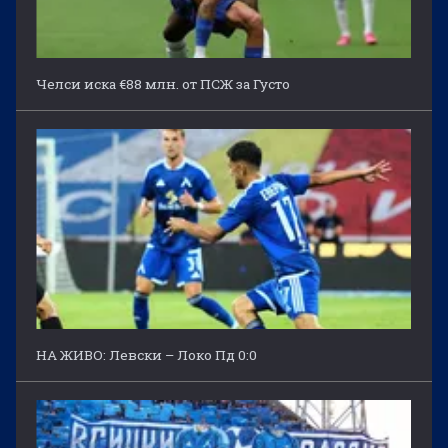
Челси иска €88 млн. от ПСЖ за Густо
НА ЖИВО: Левски – Локо Пд 0:0