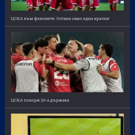
ЦСКА към феновете: Остана само една крачка!
ЦСКА покори 20-а държава