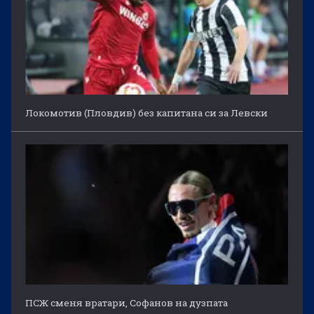
Локомотив (Пловдив) без капитана си за Левски
ПСЖ сменя вратари, Софанов на дузпата