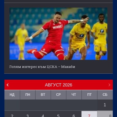
Голям интерес към ЦСКА – Макаби
АВГУСТ
2026
НД
ПН
ВТ
СР
ЧТ
ПТ
СБ
1
2
3
4
5
6
7
8