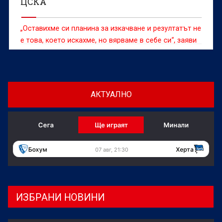
ЦСКА
„Оставихме си планина за изкачване и резултатът не
е това, което искахме, но вярваме в себе си“, заяви
Итамар Ной
АКТУАЛНО
Сега
Ще играят
Минали
Бохум
Херта
07 авг, 21:30
ИЗБРАНИ НОВИНИ