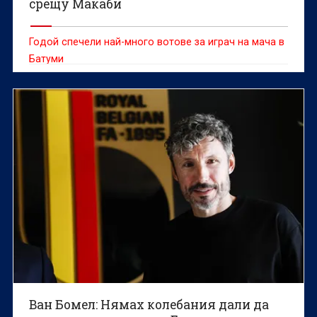
срещу Макаби
Годой спечели най-много вотове за играч на мача в
Батуми
Ван Бомел: Нямах колебания дали да