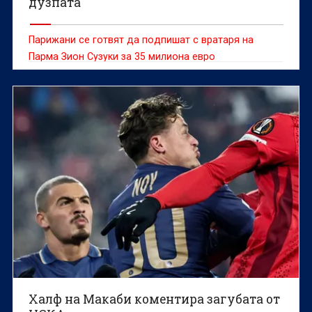
дузпата
Парижани се готвят да подпишат с вратаря на
Парма Зион Сузуки за 35 милиона евро
Халф на Макаби коментира загубата от