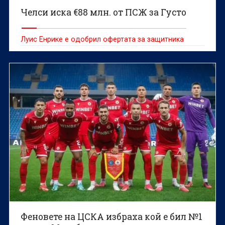
Челси иска €88 млн. от ПСЖ за Густо
Луис Енрике е одобрил офертата за защитника
Феновете на ЦСКА избраха кой е бил №1