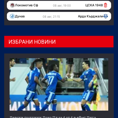
Локомотив Сф
ЦСКА 1948
08 авг, 19:00
Дунав
Арда Кърджали
08 авг, 21:15
ИЗБРАНИ НОВИНИ
Левски подчини Локо Пд за 4 от 4 в efbet Лига