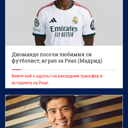
Диоманде посочи любимия си
футболист, играл за Реал (Мадрид)
Вижте кой е идолът на рекордния трансфер в
историята на Реал