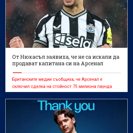
От Нюкасъл заявиха, че не са искали да
продават капитана си на Арсенал
Британските медии съобщиха, че Арсенал е
сключил сделка на стойност 75 милиона паунда