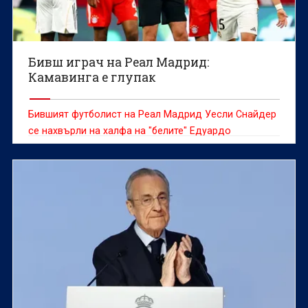
Бивш играч на Реал Мадрид:
Камавинга е глупак
Бившият футболист на Реал Мадрид Уесли Снайдер
се нахвърли на халфа на "белите" Едуардо
Камавинга