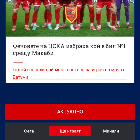
Феновете на ЦСКА избраха кой е бил №1
срещу Макаби
Годой спечели най-много вотове за играч на мача в
Батуми
АКТУАЛНО
Сега
Ще играят
Минали