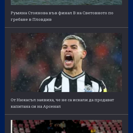
Румяна Стоянова във финал B на Световното по
гребане в Пловдив
От Нюкасъл заявиха, че не са искали да продават
капитана си на Арсенал