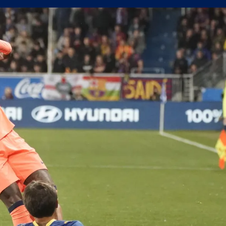
пълнения
сферните планове на Левски