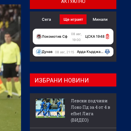
АКТУАЛНО
Сега
Ще играят
Минали
08 авг,
Локомотив Сф
ЦСКА 1948
19:00
Дунав
Арда Кърджали
08 авг, 21:15
ИЗБРАНИ НОВИНИ
Левски подчини
Локо Пд за 4 от 4 в
efbet Лига
(ВИДЕО)