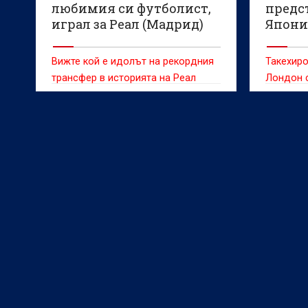
любимия си футболист,
предс
играл за Реал (Мадрид)
Япони
Вижте кой е идолът на рекордния
Такехиро
трансфер в историята на Реал
Лондон 