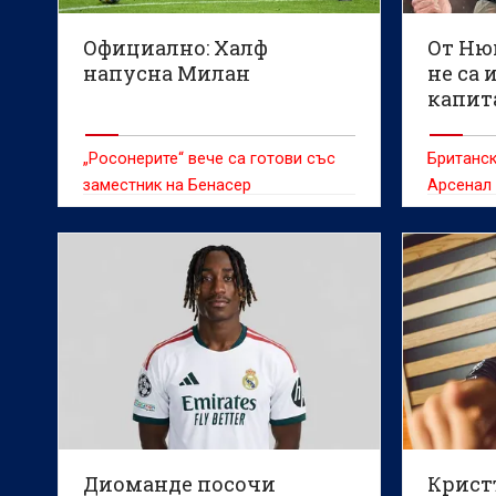
Официално: Халф
От Нюк
напусна Милан
не са 
капит
„Росонерите“ вече са готови със
Британск
заместник на Бенасер
Арсенал 
стойност
Диоманде посочи
Крист