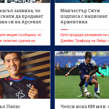
асъл заявиха, че
Манчестър Сити
искали да продават
подписа с национал
ана си на Арсенал
Аржентина
ите медии съобщиха, че
Сити продаде резервния си 
е сключил сделка на
Джеймс Трафърд на Лийдс 
 75 милиона паунда
близо 40 милиона паунда
ъл Палас
Челси иска €88 млн. 