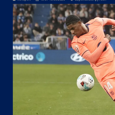
БГ Футбол:
ЦСКА иска още 3 летни по
БГ Футбол:
Контузиите променят тран