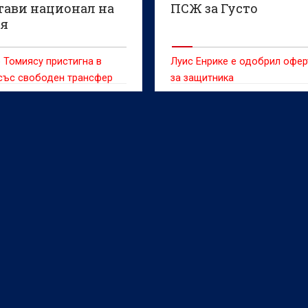
тави национал на
ПСЖ за Густо
я
 Томиясу пристигна в
Луис Енрике е одобрил офер
със свободен трансфер
за защитника