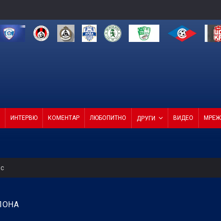
ИНТЕРВЮ
КОМЕНТАР
ЛЮБОПИТНО
ВИДЕО
МРЕЖ
ДРУГИ
ес
уцов
ЛОНА
4 от 4 в efbet Лига (ВИДЕО)