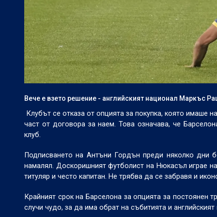
Вече е взето решение - английският национал Маркъс Р
Клубът се отказа от опцията за покупка, която имаше 
част от договора за наем. Това означава, че Барсело
клуб.
Подписването на Антъни Гордън преди няколко дни б
намалял. Доскоришният футболист на Нюкасъл играе на 
титуляр и често капитан. Не трябва да се забравя и ико
Крайният срок на Барселона за опцията за постоянен т
случи чудо, за да има обрат на събитията и английският