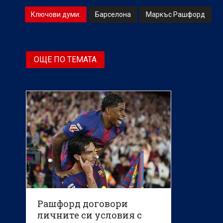
Ключови думи:
Барселона
Маркъс Рашфорд
ОЩЕ ПО ТЕМАТА
Рашфорд договори
личните си условия с