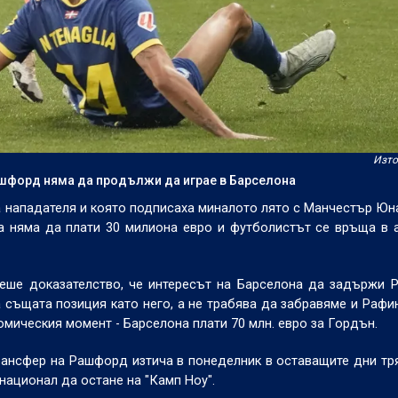
Изто
ашфорд няма да продължи да играе в Барселона
на нападателя и която подписаха миналото лято с Манчестър Юн
на няма да плати 30 милиона евро и футболистът се връща в 
еше доказателство, че интересът на Барселона да задържи 
същата позиция като него, а не трабява да забравяме и Рафин
номическия момент - Барселона плати 70 млн. евро за Гордън.
рансфер на Рашфорд изтича в понеделник в оставащите дни тр
 национал да остане на "Камп Ноу".