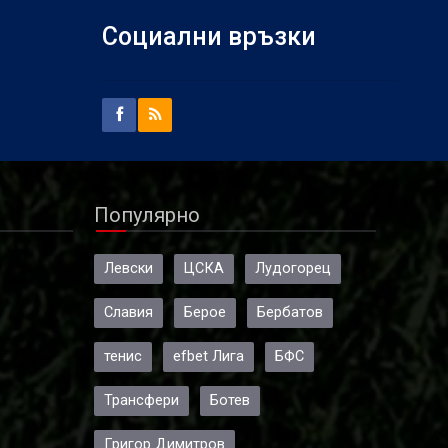
Социални връзки
Популярно
Левски
ЦСКА
Лудогорец
Славия
Берое
Бербатов
тенис
efbet Лига
БФС
Трансфери
Ботев
Григор Димитров