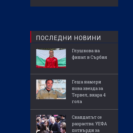
ПОСЛЕДНИ НОВИНИ
Глушкова на
финал в Сърбия
Геша намери
нова звезда за
Тервел, вкара 4
гола
Скандалът се
разраства: УЕФА
потвърди за