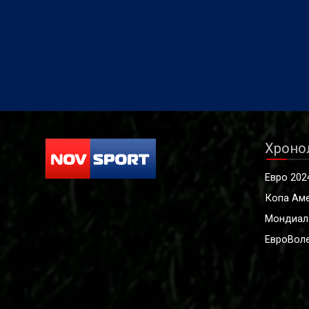
Хроно
Евро 202
Копа Ам
Мондиал
ЕвроВоле