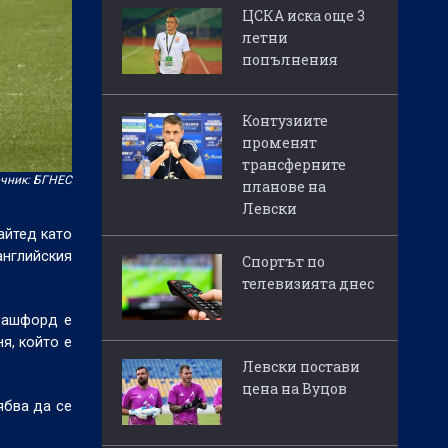
ЦСКА иска още 3
летни
попълнения
Контузиите
променят
трансферните
чник: БГНЕС
планове на
Левски
айтед като
английския
Спортът по
телевизията днес
Рашфорд е
я, който е
Левски постави
цена на Вуцов
ябва да се