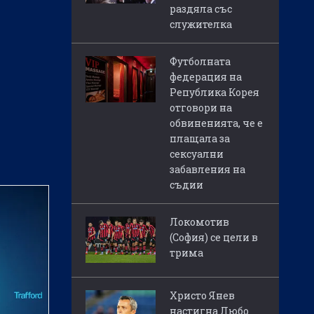
раздяла със
служителка
Футболната
федерация на
Република Корея
отговори на
обвиненията, че е
плащала за
сексуални
забавления на
съдии
Локомотив
(София) се цели в
трима
Христо Янев
настигна Любо