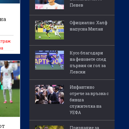
Пенев
 на
Официално: Халф
напусна Милан
страж
за
Кусо благодари
на феновете след
първия си гол за
Левски
Инфантино
отрече за връзка с
бивша
служителка на
УЕФА
от
Признание за