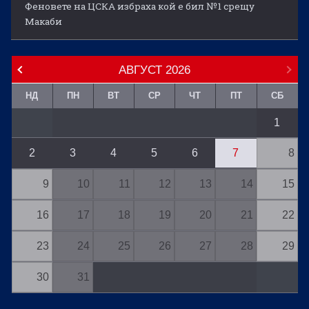
Феновете на ЦСКА избраха кой е бил №1 срещу
Макаби
АВГУСТ
2026
НД
ПН
ВТ
СР
ЧТ
ПТ
СБ
1
2
3
4
5
6
7
8
9
10
11
12
13
14
15
16
17
18
19
20
21
22
23
24
25
26
27
28
29
30
31