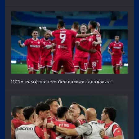
ЦСКА към феновете: Остана само една крачка!