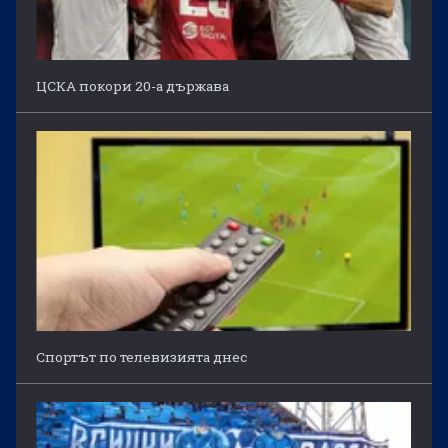
ЦСКА покори 20-а държава
Спортът по телевизията днес