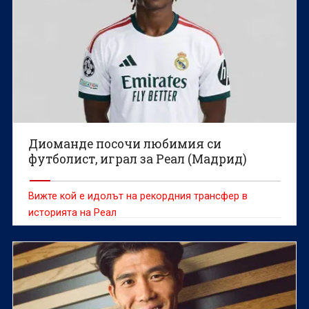
Диоманде посочи любимия си
футболист, играл за Реал (Мадрид)
Вижте кой е идолът на рекордния трансфер в
историята на Реал