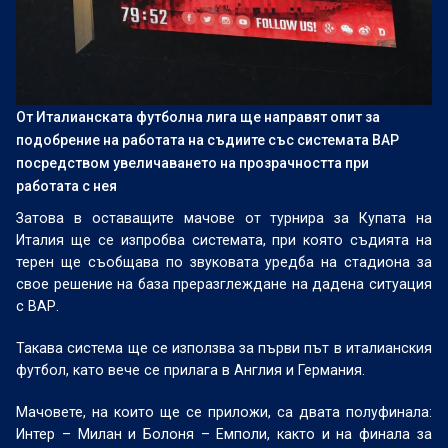
От Италианската футболна лига ще направят опит за
подобрение на работата на съдиите със системата ВАР
посредством увеличаването на прозрачността при
работата с нея
Затова в оставащите мачове от турнира за Купата на
Италия ще се изпробва системата, при която съдията на
терен ще съобщава по звуковата уредба на стадиона за
свое решение на база преразглеждане на дадена ситуация
с ВАР.
Такава система ще се използва за първи път в италианския
футбол, като вече се прилага в Англия и Германия.
Мачовете, на които ще се приложи, са двата полуфинала:
Интер – Милан и Болоня – Емполи, както и на финала за