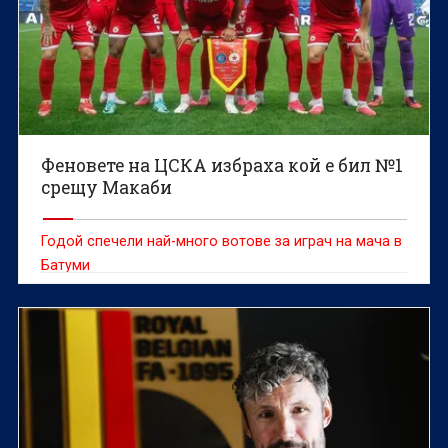
Феновете на ЦСКА избраха кой е бил №1
срещу Макаби
Годой спечели най-много вотове за играч на мача в
Батуми