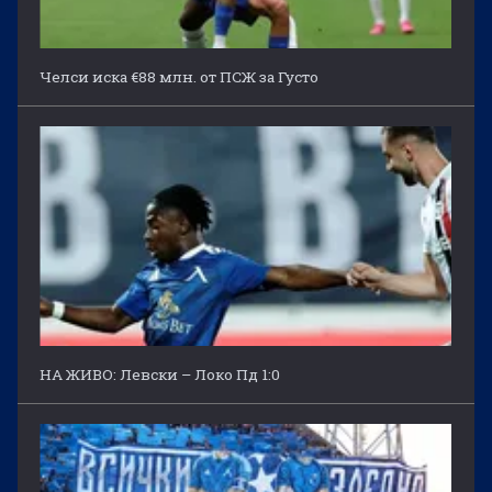
Челси иска €88 млн. от ПСЖ за Густо
НА ЖИВО: Левски – Локо Пд 1:0