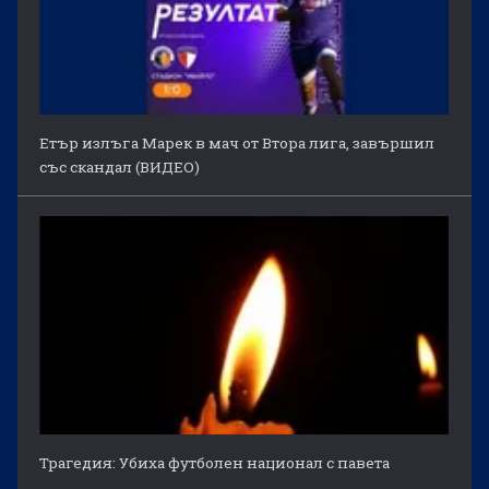
Етър излъга Марек в мач от Втора лига, завършил
със скандал (ВИДЕО)
Трагедия: Убиха футболен национал с павета