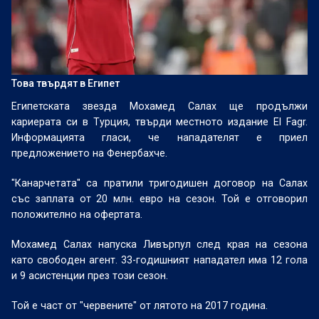
Това твърдят в Египет
Египетската звезда Мохамед Салах ще продължи
кариерата си в Турция, твърди местното издание El Fagr.
Информацията гласи, че нападателят е приел
предложението на Фенербахче.
"Канарчетата" са пратили тригодишен договор на Салах
със заплата от 20 млн. евро на сезон. Той е отговорил
положително на офертата.
Мохамед Салах напуска Ливърпул след края на сезона
като свободен агент. 33-годишният нападател има 12 гола
и 9 асистенции през този сезон.
Той е част от "червените" от лятото на 2017 година.