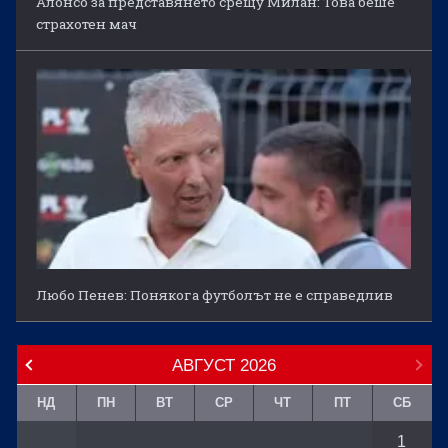
Алонсо за представянето срещу Милан: Това беше
страхотен мач
Любо Пенев: Понякога футболът не е справедлив
АВГУСТ
2026
НД
ПН
ВТ
СР
ЧТ
ПТ
СБ
1