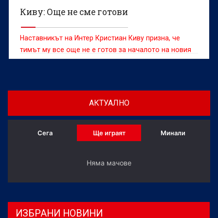
Киву: Още не сме готови
Наставникът на Интер Кристиан Киву призна, че
тимът му все още не е готов за началото на новия
сезон въпреки днешната победа с 2:1 в контролата
с Ювентус
АКТУАЛНО
Сега
Ще играят
Минали
Няма мачове
ИЗБРАНИ НОВИНИ