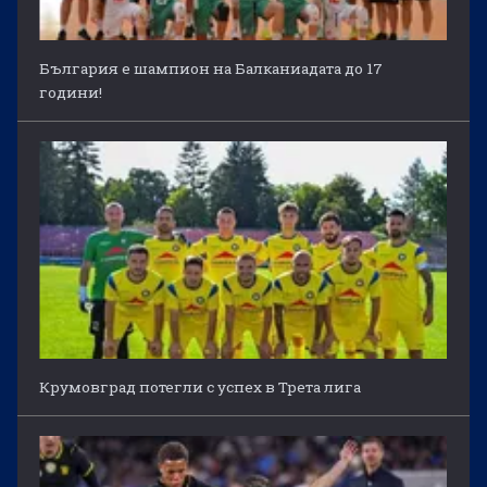
България е шампион на Балканиадата до 17
години!
Крумовград потегли с успех в Трета лига