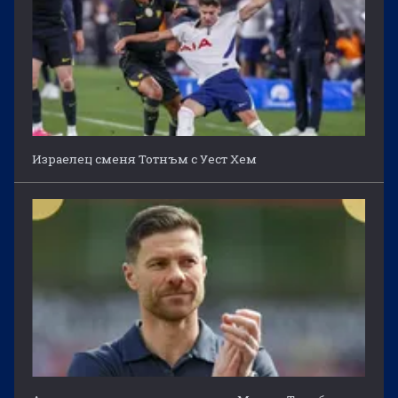
Израелец сменя Тотнъм с Уест Хем