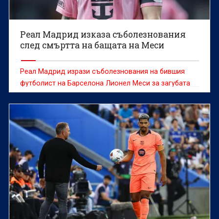
Реал Мадрид изказа съболезнования
след смъртта на бащата на Меси
Реал Мадрид изрази съболезнования на бившия
футболист на Барселона Лионел Меси за загубата
на баща му