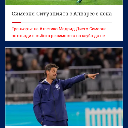
Симеоне: Ситуацията с Алварес е ясна
Треньорът на Атлетико Мадрид Диего Симеоне
потвърди в събота решимостта на клуба да не
продава Хулиан Алварес, който е желан от редица
отбори и оставането му на „Метрополитано“ през
следващия сезон далеч не е сигурно