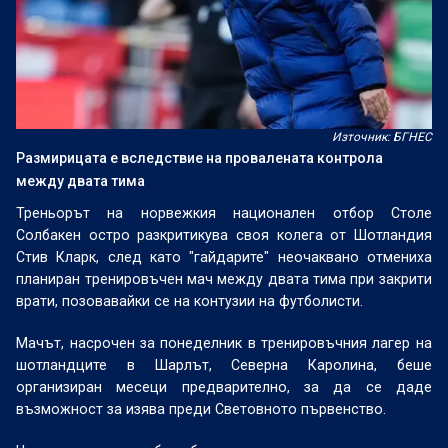
Източник: БГНЕС
Размирицата е вследствие на провалената контрола
между двата тима
Треньорът на норвежкия национален отбор Столе
Солбакен остро разкритикува своя колега от Шотландия
Стив Кларк, след като "гайдарите" неочаквано отмениха
планиран тренировъчен мач между двата тима при закрити
врати, позовавайки се на контузии на футболисти.
Мачът, насрочен за понеделник в тренировъчния лагер на
шотландците в Шарлът, Северна Каролина, беше
организиран месеци предварително, за да се даде
възможност за изява преди Световното първенство.