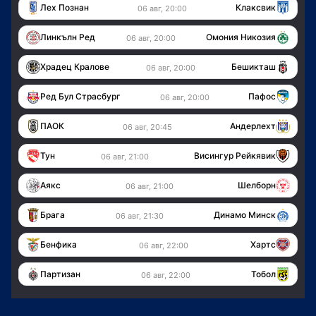
Лех Познан
Клаксвик
06 авг, 20:00
Линкълн Ред
Омония Никозия
06 авг, 20:00
Храдец Кралове
Бешикташ
06 авг, 20:00
Ред Бул Страсбург
Пафос
06 авг, 20:00
ПАОК
Андерлехт
06 авг, 20:45
Тун
Висингур Рейкявик
06 авг, 21:00
Аякс
Шелборн
06 авг, 21:00
Брага
Динамо Минск
06 авг, 21:30
Бенфика
Хартс
06 авг, 22:00
Партизан
Тобол
06 авг, 22:00