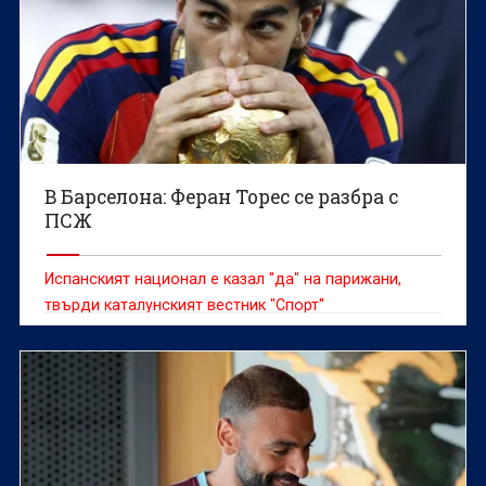
В Барселона: Феран Торес се разбра с
ПСЖ
Испанският национал е казал "да" на парижани,
твърди каталунският вестник "Спорт"