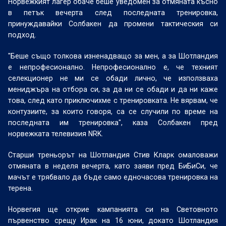
Норвежкият лагер обаче беше уведомен за отмяната късно
в петък вечерта след последната тренировка,
принуждавайки Солбакен да промени тактическия си
подход.
"Беше също толкова изненадващо за мен, а за Шотландия
е непрофесионално. Непрофесионално е, че техният
селекционер не ми се обади лично, че използваха
мениджъра на отбора си, за да ни се обади и да ни каже
това, след като приключихме с тренировката. Не вярвам, че
контузиите, за които говоря, са се случили по време на
последната им тренировка", каза Солбакен пред
норвежката телевизия NRK.
Старши треньорът на Шотландия Стив Кларк омаловажи
отмяната в неделя вечерта, като заяви пред БиБиСи, че
мачът е трябвало да бъде само едночасова тренировка на
терена.
Норвегия ще открие кампанията си на Световното
първенство срещу Ирак на 16 юни, докато Шотландия