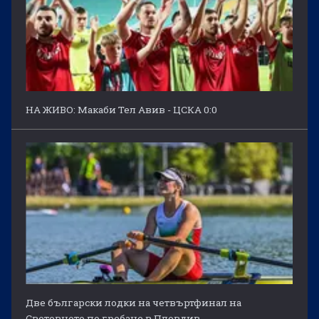
НА ЖИВО: Макаби Тел Авив - ЦСКА 0:0
Две български лодки на четвъртфинал на
Световното по гребане в Пловдив