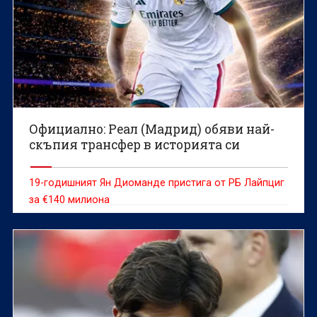
Официално: Реал (Мадрид) обяви най-
скъпия трансфер в историята си
19-годишният Ян Диоманде пристига от РБ Лайпциг
за €140 милиона