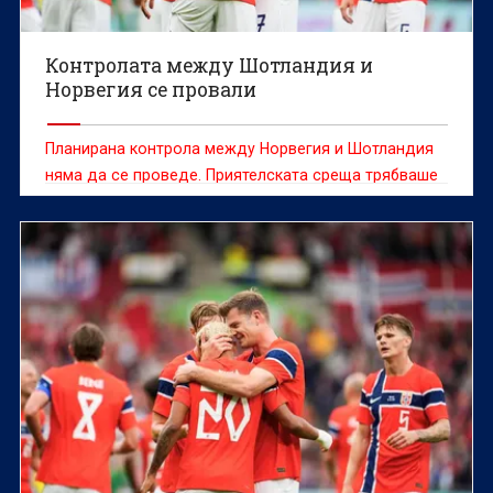
Контролата между Шотландия и
Норвегия се провали
Планирана контрола между Норвегия и Шотландия
няма да се проведе. Приятелската среща трябваше
да се играе на тренировъчната база на британците
в Шарлът при закрити врати и да включва основно
резервите на двата отбора