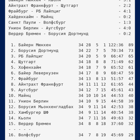
Айнтрахт Франкфурт - Щутгарт                - 2:2

Фрайбург - РБ Лайпциг                       - 4:1

Хайденхайм - Майнц                          - 0:2

Санкт Паули - Волфсбург                     - 1:3

Унион Берлин - Аугсбург                     - 4:0

Вердер Бремен - Борусия Дортмунд            - 0:2

 1. Байерн Мюнхен           34 28  5  1 122:36  89 - 
 2. Борусия Дортмунд        34 22  7  5  70:34  73 - 
 3. РБ Лайпциг              34 20  5  9  66:47  65 - 
 4. Щутгарт                 34 18  8  8  71:49  62 - 
 5. Хофенхайм               34 18  7  9  65:52  61 - 
 6. Байер Леверкузен        34 17  8  9  68:47  59 - 
 7. Фрайбург                34 13  8 13  51:57  47 - 
 8. Айнтрахт Франкфурт      34 11 11 12  61:65  44   
 9. Аугсбург                34 12  7 15  45:61  43   
10. Майнц                   34 10 10 14  44:53  40   
11. Унион Берлин            34 10  9 15  44:58  39   
12. Борусия Мьонхенгладбах  34  9 11 14  42:53  38   
13. Хамбургер ШФ            34  9 11 14  40:54  38   
14. Кьолн                   34  7 11 16  49:63  32   
15. Вердер Бремен           34  8  8 18  37:60  32   
- - - - -

16. Волфсбург               34  7  8 19  45:69  29 - 