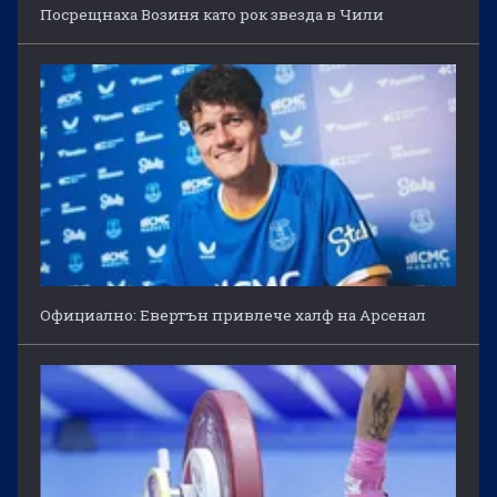
Посрещнаха Возиня като рок звезда в Чили
Официално: Евертън привлече халф на Арсенал