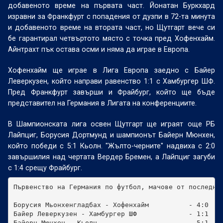
добавеното време на първата част. Йонатан Буркхард
изравни за Франкфурт с попадения от дузпи в 72-та минута
и добавеното време на втората част, но Щутгарт вече си
бе гарантирал четвъртото място с точка пред Хофенхайм.
Айнтрахт пък остава осми и няма да играе в Европа.
Хофенхайм ще играе в Лига Европа заедно с Байер
Леверкузен, който направи равенство 1:1 с Хамбургер ШФ.
Пред Франкфурт завърши и Фрайбург, който ще бъде
представител на Германия в Лигата на конференциите.
В Шампионската лига освен Щутгарт ще играят още РБ
Лайпциг, Борусия Дортмунд и шампионът Байерн Мюнхен,
който победи с 5:1 Кьолн. "Жълто-черните" надвиха с 2:0
завършилия над чертата Вердер Бремен, а Лайпциг загуби
с 1:4 срещу Фрайбург.
Първенство на Германия по футбол, мачове от последния
Борусия Мьонхенгладбах - Хофенхайм          - 4:0

Байер Леверкузен - Хамбургер ШФ             - 1:1

Байерн Мюнхен - Кьолн                       - 5:1
