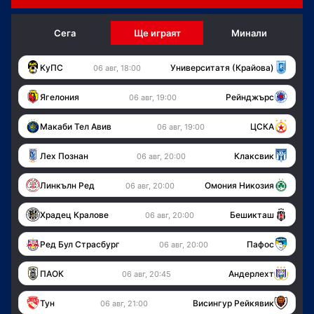
Сега
Ще играят
Минали
KуПС
Университатя (Крайова)
06 авг, 18:00
Ягелония
Рейнджърс
06 авг, 19:00
Макаби Тел Авив
ЦСКА
06 авг, 19:00
Лех Познан
Клаксвик
06 авг, 20:00
Линкълн Ред
Омония Никозия
06 авг, 20:00
Храдец Кралове
Бешикташ
06 авг, 20:00
Ред Бул Страсбург
Пафос
06 авг, 20:00
ПАОК
Андерлехт
06 авг, 20:45
Тун
Висингур Рейкявик
06 авг, 21:00