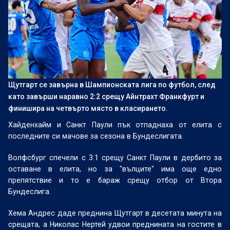
Щутгарт се завърна в Шампионската лига по футбол, след
като завърши наравно 2:2 срещу Айнтрахт Франкфурт и
финишира на четвърто място в класирането.
Хайденхайм и Санкт Паули пък отпаднаха от елита с
последните си мачове за сезона в Бундеслигата.
Волфсбург спечели с 3:1 срещу Санкт Паули в дербито за
оставане в елита, но за "вълците" има още едно
препятствие и то е бараж срещу отбор от Втора
Бундеслига.
Хема Андрес даде преднина Щутгарт в десетата минута на
срещата, а Николас Нертей удвои преднината на гостите в