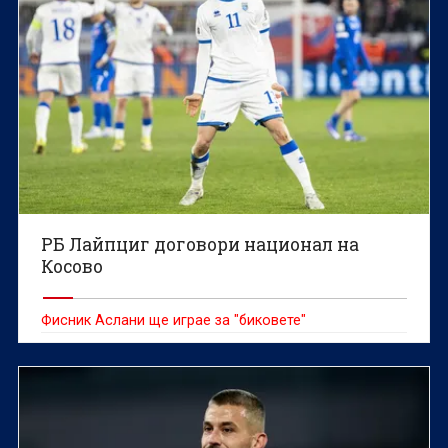
РБ Лайпциг договори национал на
Косово
Фисник Аслани ще играе за "биковете"