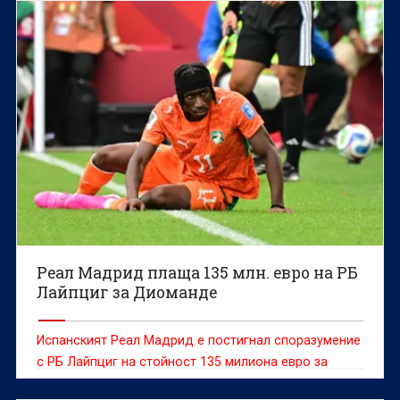
достатъчни, за да бъдат направени правилните
корекции и „детелините“ да продължат към
плейофите.
Реал Мадрид плаща 135 млн. евро на РБ
Лайпциг за Диоманде
Испанският Реал Мадрид е постигнал споразумение
с РБ Лайпциг на стойност 135 милиона евро за
нападателя от Кот д'Ивоар Ян Диоманде, съобщава