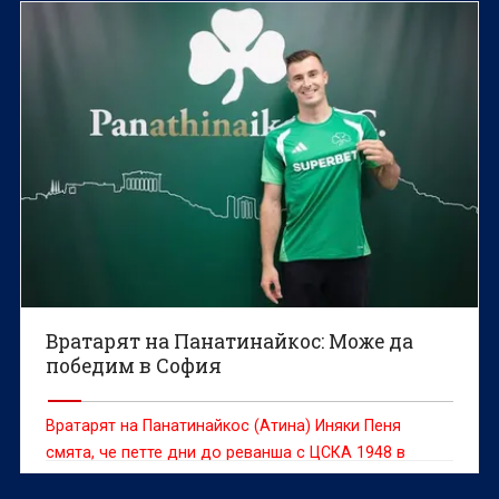
Вратарят на Панатинайкос: Може да
победим в София
Вратарят на Панатинайкос (Атина) Иняки Пеня
смята, че петте дни до реванша с ЦСКА 1948 в
третия кръг на Лигата на конференциите са