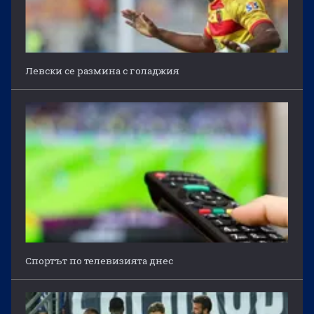
Левски се размина с голаджия
Спортът по телевизията днес