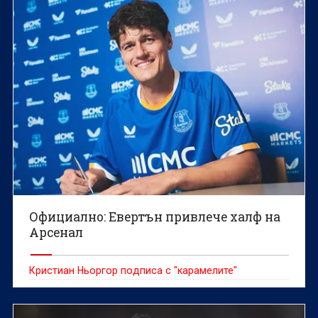
Press Association.
Официално: Евертън привлече халф на
Арсенал
Кристиан Ньоргор подписа с "карамелите"