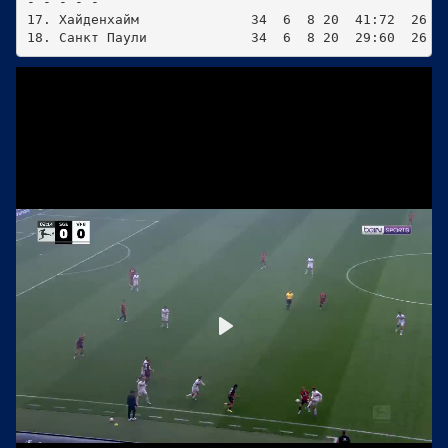
- - - - - 

17. Хайденхайм              34  6  8 20  41:72  26 - 
18. Санкт Паули             34  6  8 20  29:60  26 -