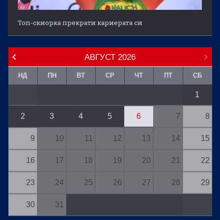
Топ-скиорка прекрати кариерата си
АВГУСТ
2026
НД
ПН
ВТ
СР
ЧТ
ПТ
СБ
1
2
3
4
5
6
7
8
9
10
11
12
13
14
15
16
17
18
19
20
21
22
23
24
25
26
27
28
29
30
31