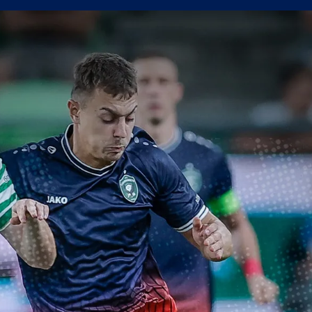
рометърът в мача с Кайрат
 нестандартните решения работят