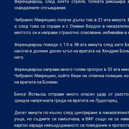
Ференцварош, след което стреля, топката рикошира 
скандалните отсъждания.
Чебраилс Макрецкис получи дълъг пас в 21-ата минута.
а след това се справи и с Оливие Вердон в наказателн
мястото си и направи страхотно спасяване, избивайки в
Ференцварош поведе с 1:0 в 38-ата минута след като Б
насочи в долния десен ъгъл на вратата на Хендрик Бонм
него.
Ференцварош направи много голям пропуск в 53-ата мин
Чебраилс Макрецкис, който беше на отлична позиция, но
на вратата на Бонман.
Бенсе Йотвьош отправи много опасен удар от разстоя
срещна напречната греда на вратата на Лудогорец.
Десет минути по-късно след центриране в наказателно
ръце, но съдиите си замълчаха, а ВАР също не се нам
картон заради невъздържаното си поведение и протест