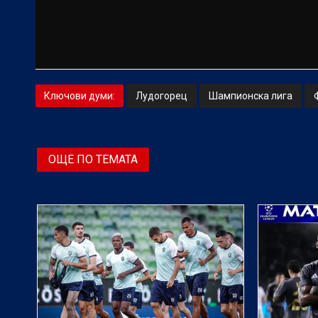
Ключови думи:
Лудогорец
Шампионска лига
ОЩЕ ПО ТЕМАТА