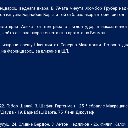
нцварош веднага вкара. В 79-ата минута Жомбор Грубер над
он изпусна Барнабаш Варга и той отблизо вкара втория си гол.
еди края. Алекс Тот центрира от ъглов удар в наказателно
 който с глава вкара топката във вратата на Бонман.
е изправи срещу Шкендия от Северна Македония. По-рано дн
т на Ференцварош за влизане в ШЛ.
22. Габор Шалай, 3. Щефан Гартенман - 25. Чебраилс Макрецкис,
О'Дауда - 19. Барнабаш Варга, 75. Лени Джоузеф
улуш, 24. Оливие Вердон, 3. Антон Недялков - 26. Филип Калоч,