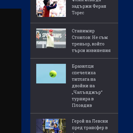
задържи Феран
Торес
Станимир
Стоилов: Не съм
треньор, който
търси извинения
Бразилци
спечелиха
титлата на
двойки на
„Чалънджър“
турнира в
Пловдив
Герой на Левски
пред трансфер в