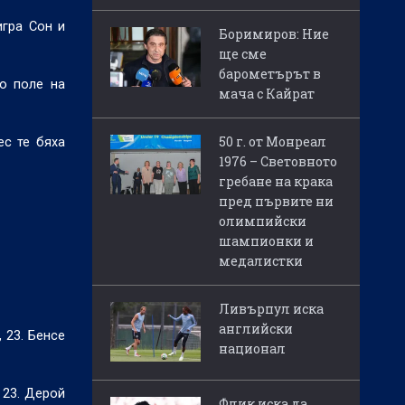
игра Сон и
Боримиров: Ние
ще сме
барометърът в
то поле на
мача с Кайрат
50 г. от Монреал
ес те бяха
1976 – Световното
гребане на крака
пред първите ни
олимпийски
шампионки и
медалистки
Ливърпул иска
английски
 23. Бенсе
национал
 23. Дерой
Флик иска да