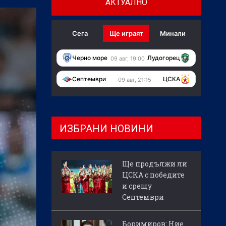
АКТУАЛНО
Сега
Ще играят
Минали
Черно море
Лудогорец
09 авг, 19:00
Септември
ЦСКА
09 авг, 21:15
ИЗБРАНИ НОВИНИ
Ще продължи ли
ЦСКА с победите
и срещу
Септември
Боримиров: Ние