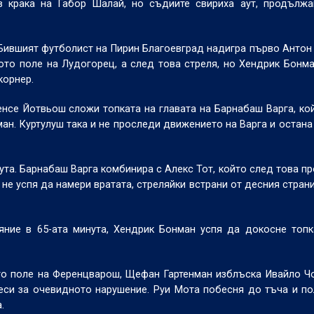
в крака на Габор Шалай, но съдиите свириха аут, продължа
 Бившият футболист на Пирин Благоевград надигра първо Антон
ото поле на Лудогорец, а след това стреля, но Хендрик Бонм
 корнер.
енсе Йотвьош сложи топката на главата на Барнабаш Варга, ко
ан. Куртулуш така и не проследи движението на Варга и остана
ута. Барнабаш Варга комбинира с Алекс Тот, който след това п
 не успя да намери вратата, стреляйки встрани от десния стран
ние в 65-ата минута, Хендрик Бонман успя да докосне топк
то поле на Ференцварош, Щефан Гартенман изблъска Ивайло Ч
еси за очевидното нарушение. Руи Мота побесня до тъча и п
а.