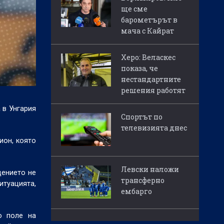
ще сме
барометърът в
мача с Кайрат
Херо: Веласкес
показа, че
нестандартните
решения работят
 в Унгария
Спортът по
телевизията днес
ион, която
Левски наложи
дението не
трансферно
итуацията,
ембарго
о поле на