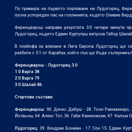
По примера на първото порязване на Лудогорец, Фере
пусна успореден пас на голлинията, където Оливие Верд
Ференцварош направи резултата 3:0 четири минути пр
Лудогорец, където Едвин Куртулуш изпусна Габор Шалай,
В плейофа за влизане в Лига Европа Лудогорец ще с
разбити с 5:1 от Карабах, който пък ще бъде съперникъ
Ференцварош - Лудогорец 3:0
1:0 Варга 38
2:0 Варга 79
3:0 Шалай 86
Стартови състави:
Ференцварош:
90. Денес Дибуш - 28. Тоон Раемаекерс, 
Йотвьош, 64. Алекс Тот, 36. Габи Каниховски, 47. Калъм 
Лудогорец:
39. Хендрик Бонман - 17. Сон 15. Едвин Курт