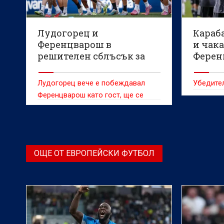
Лудогорец и
Караб
Ференцварош в
и чак
решителен сблъсък за
Ферен
Шампионска лига
Лудогорец вече е побеждавал
Убедител
Ференцварош като гост, ще се
опита да го направи пак
ОЩЕ ОТ ЕВРОПЕЙСКИ ФУТБОЛ