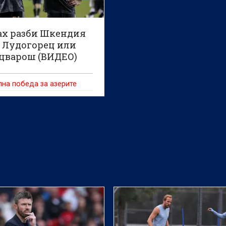
ах разби Шкендия
а Лудогорец или
цварош (ВИДЕО)
на победа за азерите