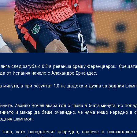
ига след загуба с 0:3 в реванша срещу Ференцварош. Срещата
да от Испания начело с Алехандро Ернандес.
 минута, а при резултат 1:0 не дадоха и дузпа за родния шамп
ните, Ивайло Чочев вкара гол с глава в 5-ата минута, но попа
ението и макар да беше очевидно, че няма нищо нередно в с
родния шампион.
ова, като нападателят напредна, навлезе в наказателнот