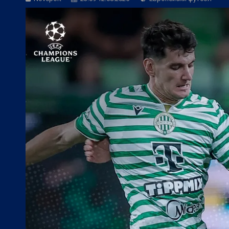
БГ Футбол:
Боримиров: Ние ще сме ба
БГ Футбол:
Херо: Веласкес показа, че