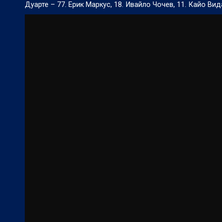
Дуарте – 77. Ерик Маркус, 18. Ивайло Чочев, 11. Кайо Вид