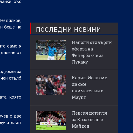
вайки със
 Недялков,
ан беше на
ПОСЛЕДНИ НОВИНИ
Наполи отхвърли
йто само я
оферта на
 далече от
Фенербахче за
Лукаку
родължи за
Карик: Искахме
ичен стълб
да сме
внимателни с
Маунт
ата, която
Левски потегли
очев с две
за Казахстан с
олучи жълт
Майкон