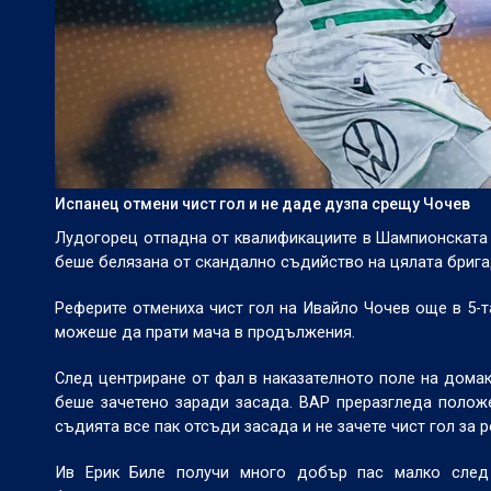
Испанец отмени чист гол и не даде дузпа срещу Чочев
Лудогорец отпадна от квалификациите в Шампионската л
беше белязана от скандално съдийство на цялата брига
Реферите отмениха чист гол на Ивайло Чочев още в 5-та
можеше да прати мача в продължения.
След центриране от фал в наказателното поле на домаки
беше зачетено заради засада. ВАР преразгледа полож
съдията все пак отсъди засада и не зачете чист гол за 
Ив Ерик Биле получи много добър пас малко след т